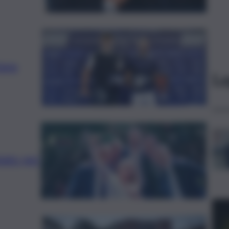
fano
Le
iato per