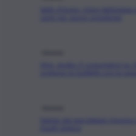
Valle d’Aosta, Union Valdotaine 
carte per nuovo presidente
Askanews
Vino, studio: 9 consumatori su 
scelgono le bottiglie con la cap
Askanews
Salvini: dai marchigiani risposta 
insulti sinistra