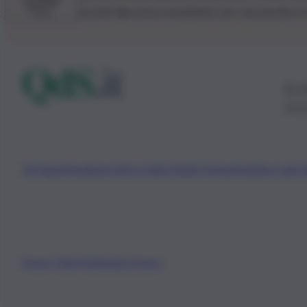
Iscriviti alla nostra newsletter per non perdere 
© 20
0115
Chi Siamo
Fondazione Etica e Valori Marilù Tregua
Fondatore Carlo 
Privacy Policy
Preferenze Privacy