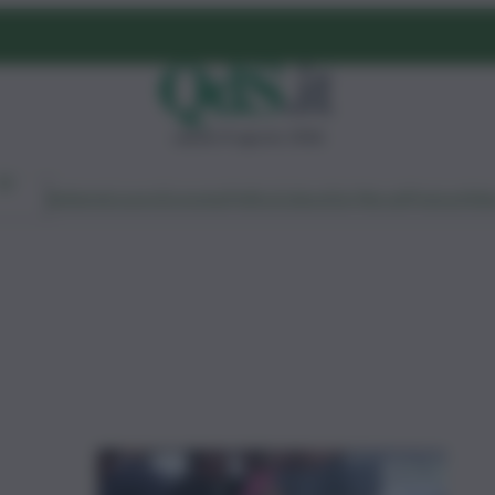
sabato 8 agosto 2026
Ambiente
Lavoro
Economia
Politica
Cultura
Dai Mercati
Podcast
Vid