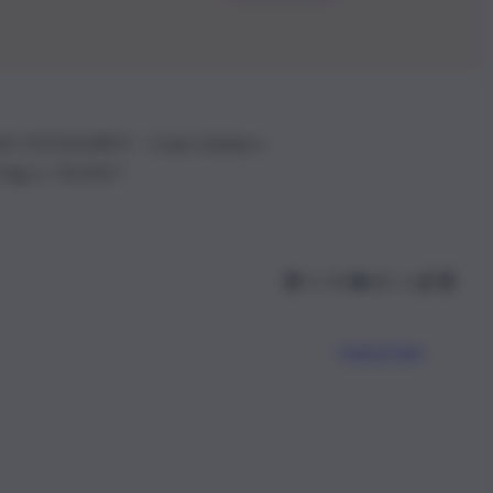
.IVA: 01153210875 – Cciaa Catania n.
 D.lgs n. 70/2017
Scarica l’app