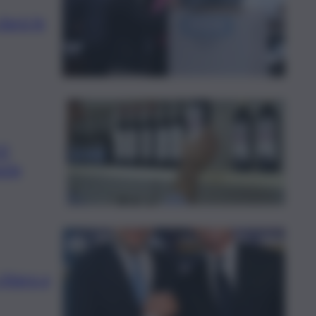
darà le
10
sula
chiara a