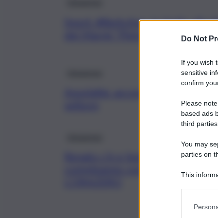
Askanews
Sport: #BeActive, in 5mila allo 
dei Marmi “Pietro Mennea”
Do Not Pr
If you wish 
Askanews
sensitive in
confirm your
Assolatte: accordo Cepa con Ind
settore
Please note
based ads b
third parties
Askanews
You may sepa
Renato c’è e festeggia il
parties on t
compleanno con
This informa
L’ORAZERO
Participants
Persona