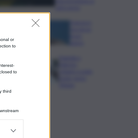
stop provvisorio ai
voli in arrivo
Francesco
Guccini un
bravo
sonal or
autore
ection to
Tragedia a
Palermo:
nterest-
schianto a notte
closed to
fonda, morto
19enne
 third
Downstream