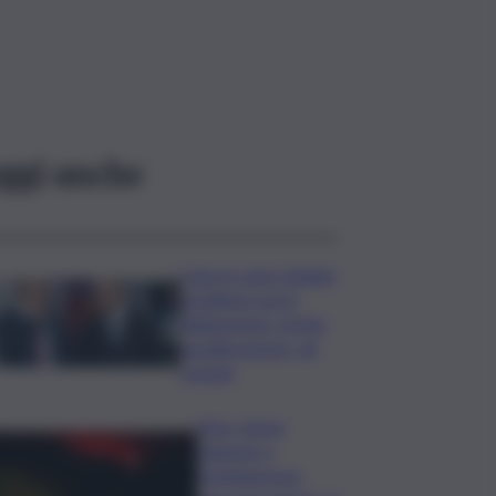
ggi anche
Caos in casa Catania,
problemi con la
fideiussione: rischio
penalizzazione, gli
scenari
Etna, nuove
chiusure a
Fontanarossa;