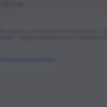
le ultime novità
26 | Ediservice s.r.l. 95126 Catania – Via Principe Nicola, 22 – P
3210875 – Quotidiano di Sicilia usufruisce dei contributi di cui al
Alberto Tregua
Lavora con noi
Gerenza