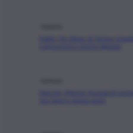
Askanews
Padel, Fip Silver di Torino: trion
Capra-Goni e Osoro-Iglesias
Askanews
Marche, Meloni: Acquaroli prem
suo lavoro senza sosta