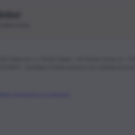
letter
le ultime novità
26 | Ediservice s.r.l. 95126 Catania – Via Principe Nicola, 22 – P
3210875 – Quotidiano di Sicilia usufruisce dei contributi di cui al
Alberto Tregua
Lavora con noi
Gerenza