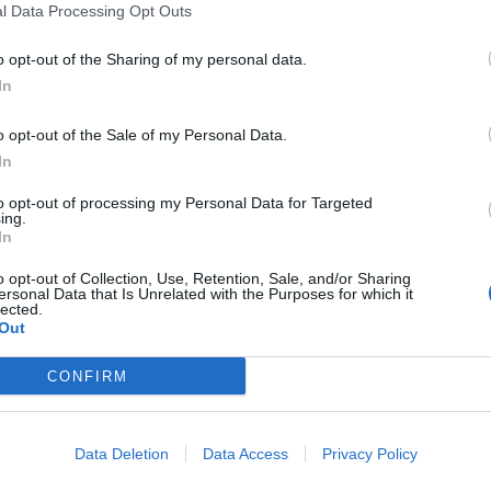
l Data Processing Opt Outs
o opt-out of the Sharing of my personal data.
In
o opt-out of the Sale of my Personal Data.
a
In
cino
to opt-out of processing my Personal Data for Targeted
ing.
In
o opt-out of Collection, Use, Retention, Sale, and/or Sharing
ersonal Data that Is Unrelated with the Purposes for which it
lected.
Out
n governo,
CONFIRM
Data Deletion
Data Access
Privacy Policy