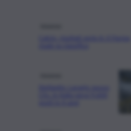
Askanews
Calcio, risultati serie A: Il Parma
risale la classifica
Askanews
Stellantis: Laranjo nuovo
Cfo. In Italia persi 9.600
posti in 4 anni