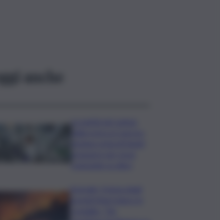
ggi anche
La parità nel campo
della ricerca è ancora
lontana ostacoli legati
al genere per nove
scienziate su dieci
Acireale, il tema degli
incendi tiene banco in
Consiglio. “Far