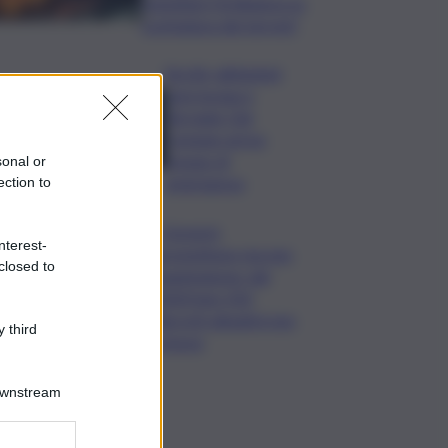
rispettare l’ordinanza su
scerbatura dei terreni”
Siccità, abitazioni
senz’acqua a
Terrasini. Dal
Comune arriva
bypass di
sonal or
emergenza
ection to
I Governi
nterest-
promettono ma non
closed to
mantengono: dal
2020 ben 550
decreti attuativi non
 third
emessi
Downstream