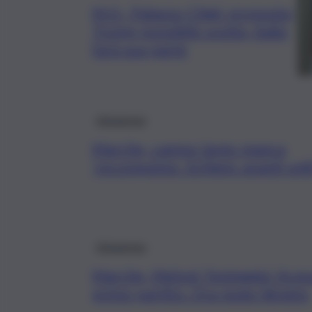
M.O., Palazzo Chigi: proposta
Trump possibile svolta, Italia
farà sua parte
Askanews
Marche, campo largo manca
‘reconquista’. Schlein: avanti unit
Askanews
Marche, Meloni ‘festeggia’ Acqua
primo partito. Ora nodo Veneto