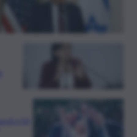
i
roli e Fdi