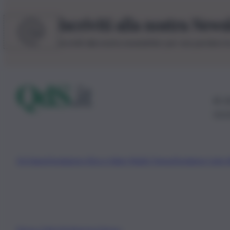
Iscriviti alla nostra News
Iscriviti alla nostra newsletter per non perdere 
© 20
0115
Chi Siamo
Fondazione Etica e Valori Marilù Tregua
Fondatore Carlo 