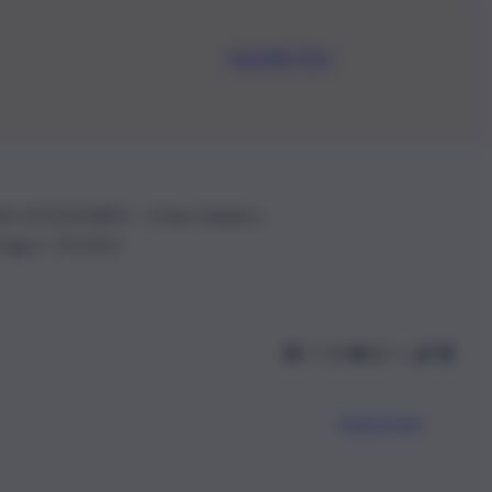
Iscriviti Ora
.IVA: 01153210875 – Cciaa Catania n.
 D.lgs n. 70/2017
Scarica l’app