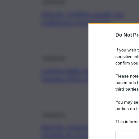
Askanews
Marche, Schlein: avanti con
coalizione progressista
Do Not Pr
If you wish 
sensitive in
Askanews
confirm your
Cantina Valle Isarco: il 1 ottobr
Please note
l’annata 2022 di “Adamantis”
based ads b
third parties
You may sepa
parties on t
Askanews
This informa
Marche, Arianna Meloni: vittoria
Participants
riempie di orgoglio