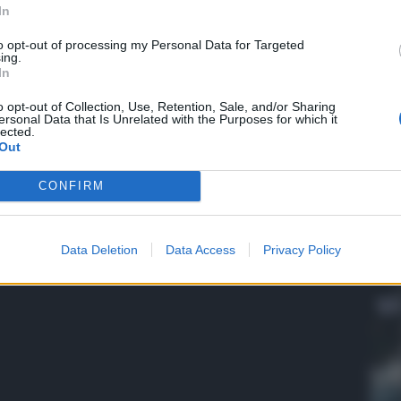
e Bellavia -. Con il commissario Portoghese avevamo
In
urtroppo, questo stop ci preoccupa e non ci mette nelle
 il nuovo commissario
– conclude – nei pochi mesi che
to opt-out of processing my Personal Data for Targeted
o fatto e
dare il via libera per portare in gara il Brt 2”.
ing.
In
QdS
o opt-out of Collection, Use, Retention, Sale, and/or Sharing
ersonal Data that Is Unrelated with the Purposes for which it
VID
lected.
Out
def
“Oc
CONFIRM
5 Ag
Data Deletion
Data Access
Privacy Policy