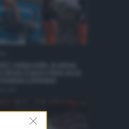
 Tv
EO | Antincendio, in azione
 i droni: il nuovo piano per la
venzione a Belpasso
osto 2026