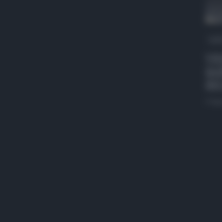
QdS
VID
mob
del
4 Ag