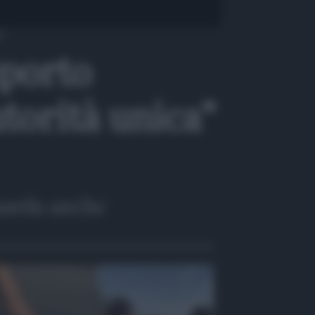
”
sporto
utorità unica”
arda anche