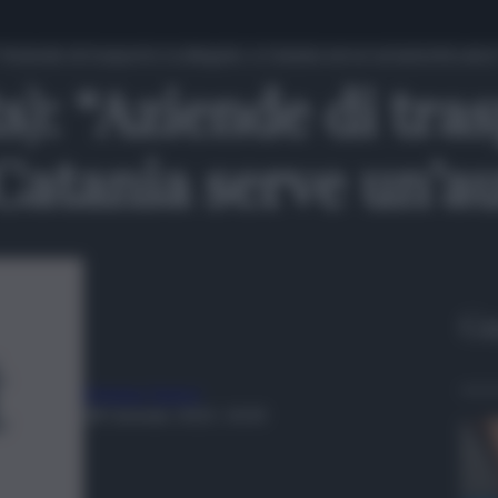
“Aziende di trasporto scollegate, a Catania serve un’autorità unica
s): “Aziende di tra
 Catania serve un’a
Gu
Melania Tanteri
28 Gennaio 2023, 10:03