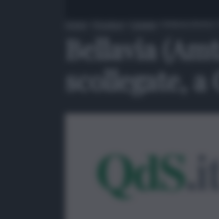
Home
»
Province
»
Catania
»
Bellavia (Amts): 
Bellavia (Amt
scollegate, a