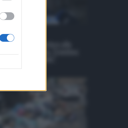
 Tv
EO | Catania aderisce alla
inizione agevolata, Trantino:
casione irripetibile”
osto 2026