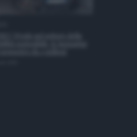
 Tv
EO | Frode nel settore della
ilità sostenibile, le immagini
 sequestro da 4 milioni
osto 2026