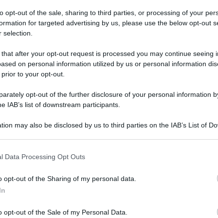
to opt-out of the sale, sharing to third parties, or processing of your per
 la parola d’ordine
formation for targeted advertising by us, please use the below opt-out s
 selection.
l’integrazione. Per rendere il servizio migliore e, di
 that after your opt-out request is processed you may continue seeing i
ell’utenza e, non ultimo, rappresentare veramente
ramento però c’è stato dal punto di vista dell’integrazione
ased on personal information utilized by us or personal information dis
QdS
a – l’iniziativa è stata presa autonomamente dalle aziende di
 prior to your opt-out.
i avanti sono stati legati alla buona volontà nostra e dei
VID
l’Amts – ma
le scelte devono essere strutturate e governate
.
rately opt-out of the further disclosure of your personal information by
servono decisioni superiori a livello ministeriale e
pro
he IAB’s list of downstream participants.
l’approvazione del Pums potrebbe portare. “Oggi, con
ben
 Bellavia; tra l’altro è prevista un’agenzia della mobilità
tion may also be disclosed by us to third parties on the IAB’s List of 
biamo certamente migliorare e la Regione deve
5 Ag
 that may further disclose it to other third parties.
ti ed evitare che i comuni con poche risorse non siano in
l Data Processing Opt Outs
particolare, a quelle veloci
. Anche se la “crisi istituzionale”
 e con il commissario revocato dopo il parere
o opt-out of the Sharing of my personal data.
er. Per la realizzazione del Brt 2, ad esempio, il più atteso
In
iali, collegando la città in direzione Est-Ovest.
progettazione definitiva, abbiamo fatto tutte le
o opt-out of the Sale of my Personal Data.