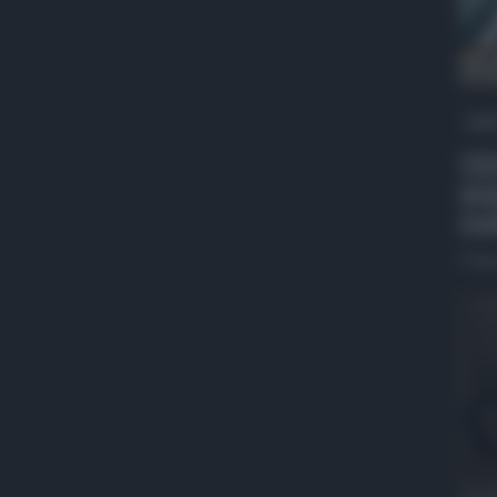
QdS
VID
spa
res
5 Ag