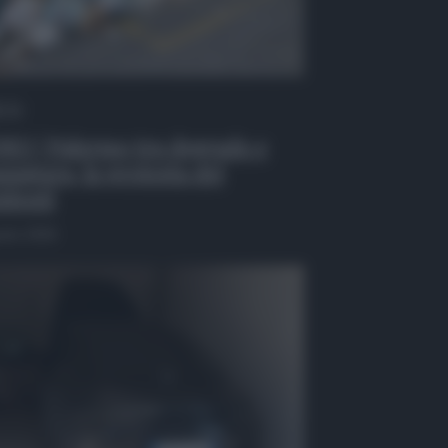
 Tv
EO | Palermo tra degrado e
zzatura, la protesta dei
identi
osto 2026