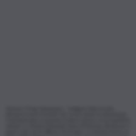
Venezia, 19 lug. (askanews) – Indagare l’idea di mito,
attraverso lavori di artisti che vivono dentro la dimensione
contemporanea e pensano la danza spesso con prospettive
radicali. La 19esima Biennale Danza di Venezia, diretta per il
quarto anno da Sir Wayne McGregor, è costruita intorno al