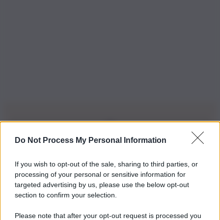
Do Not Process My Personal Information
Iscriviti alla nostra Newsletter
If you wish to opt-out of the sale, sharing to third parties, or
Iscriviti alla nostra newsletter per non perdere le ultime
processing of your personal or sensitive information for
novità
targeted advertising by us, please use the below opt-out
section to confirm your selection.
Iscriviti Ora
Please note that after your opt-out request is processed you