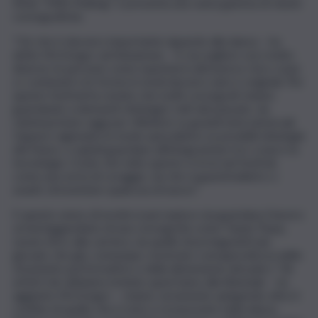
titolo “Mith Making” e presenta una vasta gamma di visioni
coreografiche.
“Ciò che è davvero importante riguardo alla danza – ha
detto McGregor ad Askanews – è raccogliere voci molto
diverse: le persone come esprimersi attraverso i loro corpi,
a i contenuti e le forme in modi davvero unici e originali. Per
questo festival ho notato che molti coreografi stanno
guardando a elementi mitologici: miti del passato, da
reinterpretare oggi per riflettere su grandi temi universali.
Oppure ragionano in modo speculativo su possibili mitologie
del futuro, e quindi guardano all’integrazione tra i corpi e la
tecnologia. Credo che tutto questo si trovi nel festival,
come una sorta di coraggio, sia che si guardi indietro o
avanti, di inventare qualcosa di nuovo”.
E questo senso di novità si percepisce sia guardano il lavoro
ormai leggendario di una coreografa come Twyla Tharp,
Leone d’oro alla carriera, sia quello di protagonisti più
giovani, che già, comunque, mostrano consapevolezza dello
strumento performativo e della dimensione del palco “Gli
artisti che abbiamo invitato quest’anno alla Biennale – ha
aggiunto McGregor – stanno veramente spingendo oltre il
confine di quello che è noto e riconosciuto nella danza.