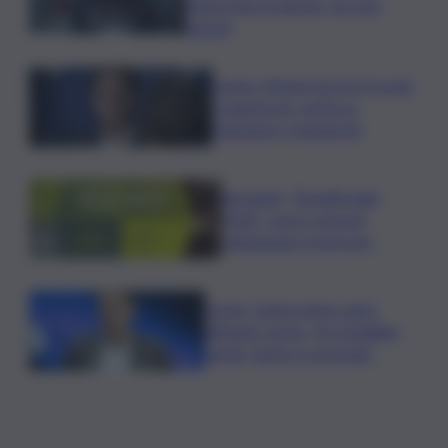
minacciato la nipote con una
pistola
Conte: Meloni non ha trovato
5 minuti per verità su
Delmastro-Santanchè
Bevande, “BrauBeviale
2026”: nuovi consumi
ridisegnano il mercato
Covid, Campo largo unito
difende Conte: “ha ristabilito
verità, destra si arrenda”