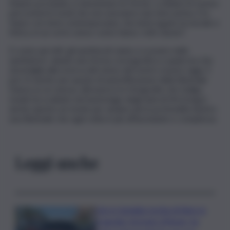
Stanno provando a reinventare le forme, a sfidare le nostre
percezioni in modi che non avevamo mai visto prima. E lo
fanno con temi contemporanei, che interrogano la morale e
l’etica, in un certo senso come fanno i miti classici”.
E come qui miti, gli spettacoli vanno a scavare nello
spettatore, dando una forma coreografica a qualcosa che
assomiglia alla ricerca del senso del nostro essere oggi. E
poi c’è anche uno spazio di autoriflessione della Biennale
Danza su se stessa, attraverso lo fotografie che Indigo
Lewin ha scattato nei backstage degli anni di McGregor:
anche questo un modo per andare più in profondità dentro
una Biennale che ogni volta è più affascinante e complessa.
Leggi anche
Lite in famiglia rischia di finire in
tragedia: fermato 69enne, ha