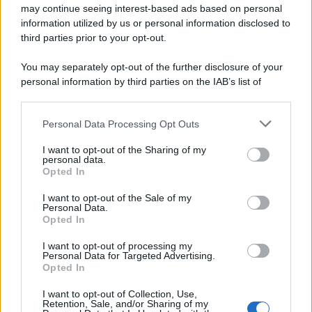
may continue seeing interest-based ads based on personal
information utilized by us or personal information disclosed to
third parties prior to your opt-out.
You may separately opt-out of the further disclosure of your
personal information by third parties on the IAB’s list of
© 2026 | Ediservice s.r.l. 95126 Catania – Via Principe
downstream participants.
Nicola, 22 – P.IVA: 01153210875 – Cciaa Catania n.
Personal Data Processing Opt Outs
This information may also be disclosed by us to third parties
01153210875 – Quotidiano di Sicilia usufruisce dei
on the IAB’s List of Downstream Participants that may further
contributi di cui al D.lgs n. 70/2017
I want to opt-out of the Sharing of my
disclose it to other third parties.
personal data.
Opted In
I want to opt-out of the Sale of my
Personal Data.
Chi Siamo
Opted In
Fondazione Etica e Valori Marilù Tregua
Fondatore Carlo Alberto Tregua
Lavora con noi
I want to opt-out of processing my
Personal Data for Targeted Advertising.
Gerenza
Opted In
I want to opt-out of Collection, Use,
Retention, Sale, and/or Sharing of my