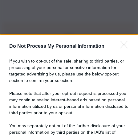
Do Not Process My Personal Information
Iscriviti alla nostra Newsletter
If you wish to opt-out of the sale, sharing to third parties, or
Iscriviti alla nostra newsletter per non perdere le ultime
processing of your personal or sensitive information for
novità
targeted advertising by us, please use the below opt-out
section to confirm your selection.
Iscriviti Ora
Please note that after your opt-out request is processed you
may continue seeing interest-based ads based on personal
information utilized by us or personal information disclosed to
third parties prior to your opt-out.
You may separately opt-out of the further disclosure of your
personal information by third parties on the IAB’s list of
© 2026 | Ediservice s.r.l. 95126 Catania – Via Principe