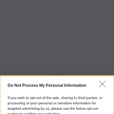
Do Not Process My Personal Information
Iscriviti alla nostra Newsletter
If you wish to opt-out of the sale, sharing to third parties, or
Iscriviti alla nostra newsletter per non perdere le ultime
processing of your personal or sensitive information for
novità
targeted advertising by us, please use the below opt-out
section to confirm your selection.