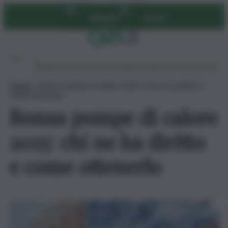
Vai
Abbonati
Accedi
al
contenuto
Ambiente
Lavoro
Economia
Politica
Cultura
Dai Mercati
Podcast
Home
»
Bonus pompe di calore 2025: chi ne ha diritto e
come ottenerlo
Bonus pompe di calore
2025: chi ne ha diritto
e come ottenerlo