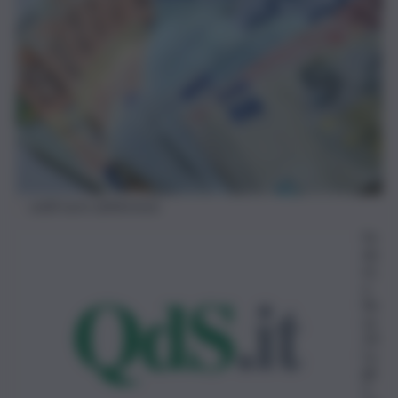
soldi euro adnkronos
Fe
de
ric
o
Ro
sa
24
Lu
gli
o