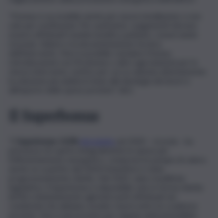
“Il bonus è accessibile anche per nuove installazioni, e non
solo per sostituzioni. Per usufruirne, i pagamenti devono
essere effettuati tramite bonifico parlante, conservando
ricevute, fatture e la documentazione tecnica
dell’intervento. Non è possibile cumulare il bonus
ristrutturazioni con l’Ecobonus o altre agevolazioni per lo
stesso intervento, motivo per cui va valutata attentamente
la soluzione più adatta in base alla tipologia dei lavori e
all’importo delle spese previste”, dice.
Il Superbonus
“Il
Superbonus 110%
introdotto
nel 2020 – ricorda – ha
permesso di coprire integralmente le spese per
l’efficientamento energetico, comprese le pompe di calore,
anche se a partire dal 2024 il beneficio è stato
progressivamente ridotto. Nel 2025, salvo modifiche
legislative, il Superbonus è disponibile solo in forma ridotta
(65%) e limitatamente agli interventi effettuati nei
condomìni che abbiano avviato i lavori entro le scadenze
previste. Non è più previsto per singole unità immobiliari,