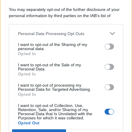
You may separately opt-out of the further disclosure of your
personal information by third parties on the IAB’s list of
© 2026 | Ediservice s.r.l. 95126 Catania – Via Principe
downstream participants.
Nicola, 22 – P.IVA: 01153210875 – Cciaa Catania n.
Personal Data Processing Opt Outs
This information may also be disclosed by us to third parties
01153210875 – Quotidiano di Sicilia usufruisce dei
on the IAB’s List of Downstream Participants that may further
contributi di cui al D.lgs n. 70/2017
I want to opt-out of the Sharing of my
disclose it to other third parties.
personal data.
Opted In
I want to opt-out of the Sale of my
Personal Data.
Chi Siamo
Opted In
Fondazione Etica e Valori Marilù Tregua
Fondatore Carlo Alberto Tregua
Lavora con noi
I want to opt-out of processing my
Personal Data for Targeted Advertising.
Gerenza
Opted In
I want to opt-out of Collection, Use,
Retention, Sale, and/or Sharing of my
Personal Data that Is Unrelated with the
Purposes for which it was collected.
Opted Out
Scarica l’app