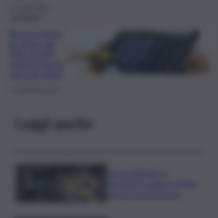
24 Luglio 2025
Economia
Bonus pompa
di calore dal
50% al 65%,
tutte le info in
vista del 2025
21 Settembre 2024
Leggi anche
Intesa Sanpaolo: a
Ferragosto Gallerie d’Italia
aperte gratuitamente