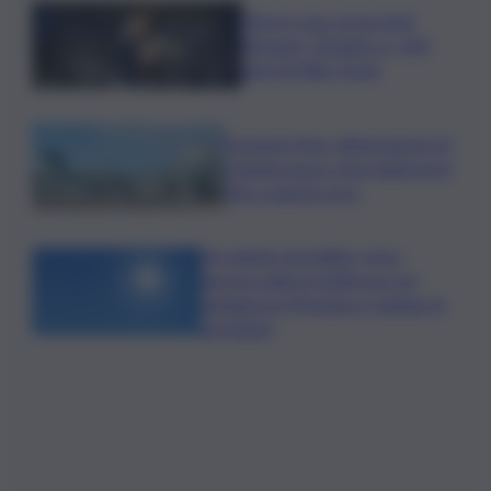
Time in Jazz al via: Amii
Stewart, Diodato e i 100
anni di Miles Davis
Eruzione Etna, all’aeroporto di
Catania nuovo stop degli arrivi
fino a questa sera
Un sabato da bollino rosso,
ancora caldo in Sicilia ma con
pioggia tra Messina e Catania: le
previsioni