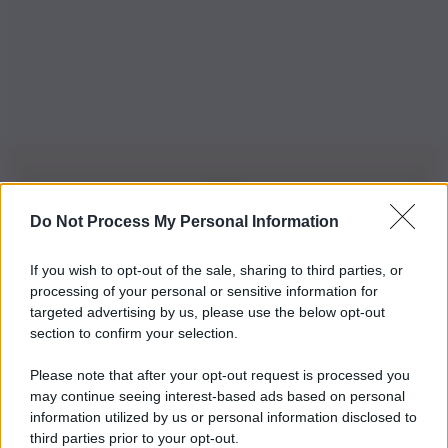
Do Not Process My Personal Information
Iscriviti alla nostra Newsletter
If you wish to opt-out of the sale, sharing to third parties, or
Iscriviti alla nostra newsletter per non perdere le ultime
processing of your personal or sensitive information for
novità
targeted advertising by us, please use the below opt-out
section to confirm your selection.
Iscriviti Ora
Please note that after your opt-out request is processed you
may continue seeing interest-based ads based on personal
information utilized by us or personal information disclosed to
third parties prior to your opt-out.