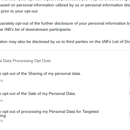
ente, in uno scenario segnato da tensioni
ased on personal information utilized by us or personal information dis
cato automobilistico europeo ancora debole. È quanto
le del gruppo, che conta in Italia 18 società con circa
 prior to your opt-out.
ca.
rately opt-out of the further disclosure of your personal information by
bilità globale. Nonostante questo scenario il Gruppo Bosch
he IAB’s list of downstream participants.
rminazione. Siamo impegnati nei campi dell’automazione,
ostri settori di business, consolidando la capacità dell’azienda
tion may also be disclosed by us to third parties on the IAB’s List of 
complessi”, ha dichiarato Renato Lastaria, general manager
 that may further disclose it to other third parties.
ormazione dello stabilimento di Bari – Tecnologie Diesel,
l Data Processing Opt Outs
ato nel 2025 con l’obiettivo di farne un hub europeo per il
tinati al mercato aftermarket. La prima fase ha previsto
o opt-out of the Sharing of my personal data.
razione delle pompe di iniezione diesel dallo stabilimento
In
agnato da un programma di formazione per l’acquisizione
 dal secondo semestre 2026 il perimetro sarà esteso
o opt-out of the Sale of my Personal Data.
In
 al progressivo calo dei volumi produttivi legati al primo
ento a cui lo stabilimento barese è storicamente legato.
to opt-out of processing my Personal Data for Targeted
consente di valorizzare competenze industriali già presenti
ing.
arket e di ricondizionamento, oggi considerate un segmento
In
astaria.