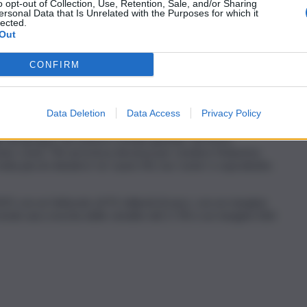
o opt-out of Collection, Use, Retention, Sale, and/or Sharing
 del contesto debole del mercato auto europeo, mentre
ersonal Data that Is Unrelated with the Purposes for which it
ta, trainata dall’automazione industriale attraverso Bosch
lected.
Out
enalizzato dal calo degli incentivi fiscali in edilizia, con la
 segnato un nuovo record di fatturato. Energy and Building
segmento tradizionale Hvac (riscaldamento, ventilazione e
CONFIRM
ciata dalla stabilità del comparto raffrescamento ad alta
strategiche più significative: l’acquisizione completata
Data Deletion
Data Access
Privacy Policy
o, ventilazione e condizionamento dell’aria di Johnson
p del gruppo nel settore a livello globale. Sul tema
neato come “l’Ai sia la leva decisiva per rendere l’industria
atta più di chiedersi ‘se’ usare l’Ai, ma ‘come’ e soprattutto
2025 con un fatturato di 91 miliardi di euro, con un margine
evede una crescita delle vendite del 2-5% e un margine Ebit