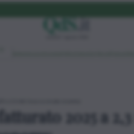
venerdì 7 agosto 2026
Ambiente
Lavoro
Economia
Politica
Cultura
Dai Mercati
Podcast
Vid
025 a 2,3 mld, focus su circular economy
fatturato 2025 a 2,