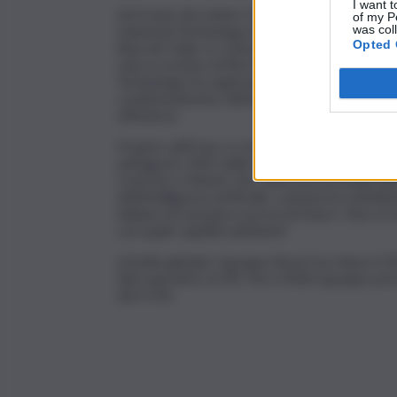
I want t
Sul fronte dei settori, Mobility ha risentito
of my P
Industrial Technology ha registrato una cresci
was col
Opted 
Rexroth Italia. In contrazione Consumer Goods, p
sola eccezione di Bsh Elettrodomestici che ha
Technology ha registrato una contrazione nel 
condizionamento dell’aria), parzialmente bilan
efficienza.
Proprio sull’Hvac si concentra una delle mosse 
nell’agosto 2025 delle attività di riscaldament
Controls e Hitachi, che rafforzerà la leadershi
dell’intelligenza artificiale, Lastaria ha sottoli
italiana ed europea a prova di futuro. Non si tr
con quale rapidità adottarla”.
A livello globale, il gruppo Bosch ha chiuso il 
Ebit operativo al 2%. Per il 2026 il gruppo pr
del 4-6%.