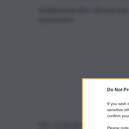
Stabilimento Bari diventa hub
automotive
Do Not Pr
If you wish 
sensitive in
confirm your
Milano, 20 mag. (askanews) – Bosch Italia ha ch
Please note