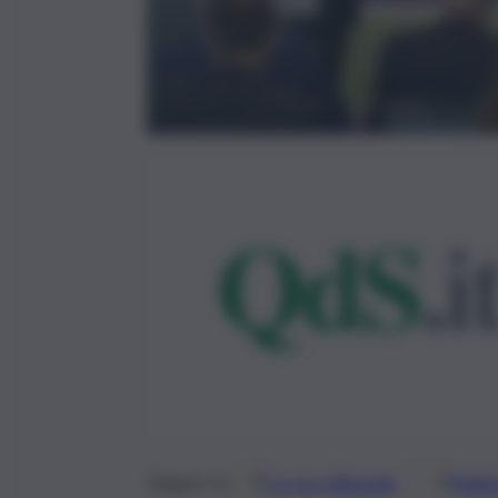
Google
Discover
Fonti 
Seguici su