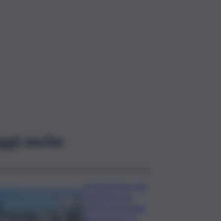
ggi anche
Eruzione Etna, voli
ripristinati con
effetto immediato
all’aeroporto di