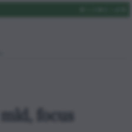
eo
3 mld, focus