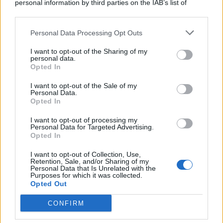
personal information by third parties on the IAB’s list of
© 2026 | Ediservice s.r.l. 95126 Catania – Via Principe
downstream participants.
Nicola, 22 – P.IVA: 01153210875 – Cciaa Catania n.
Personal Data Processing Opt Outs
This information may also be disclosed by us to third parties
01153210875 – Quotidiano di Sicilia usufruisce dei
on the IAB’s List of Downstream Participants that may further
contributi di cui al D.lgs n. 70/2017
I want to opt-out of the Sharing of my
disclose it to other third parties.
personal data.
Opted In
I want to opt-out of the Sale of my
Personal Data.
Chi Siamo
Opted In
Fondazione Etica e Valori Marilù Tregua
Fondatore Carlo Alberto Tregua
Lavora con noi
I want to opt-out of processing my
Personal Data for Targeted Advertising.
Gerenza
Opted In
I want to opt-out of Collection, Use,
Retention, Sale, and/or Sharing of my
Personal Data that Is Unrelated with the
Purposes for which it was collected.
Opted Out
Scarica l’app
CONFIRM
Privacy Policy
Preferenze Privacy