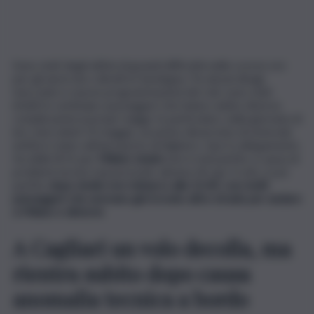
Sono stati degli attimi di grandi difficoltà nelle scorse ore
per gli aerei da o diretti in Sardegna. Tra alcuni disagi
meccanici e nuove programmazioni dei voli, sono stati
infatti in centinaia i passeggeri che hanno subito diverse
complicazioni ai propri viaggi. In particolare, nella giornata di
ieri, mercoledì 13 maggio, un primo disservizio di notevole
entità è stato sull’aeroporto di Alghero. Qui, il collegamento
Ita delle 8.55 per
Milano Linate
non è mai partito a causa di
problemi tecnici mai precisati, almeno fin qui. Il volo, è poi
partito
dopo dodici ore: imbarco alle 21.40
,
con molti
passeggeri che avevano già trovato altre strade per andare
a Milano e dintorni.
A Cagliari un volo decolla, ma
rientra subito dopo causa
anomalia tecnica a bordo