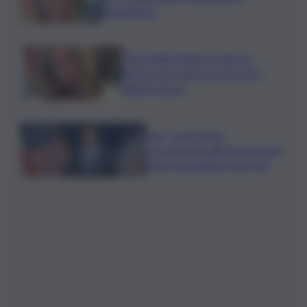
clandestina
Marcinella,Meloni: 8 agosto
presto sarà giornata europea
vittime lavoro
Usa, contrazione
occupazione allontana rischio
rialzo immediato tassi Fed