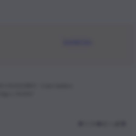
Iscriviti Ora
.IVA: 01153210875 – Cciaa Catania n.
 D.lgs n. 70/2017