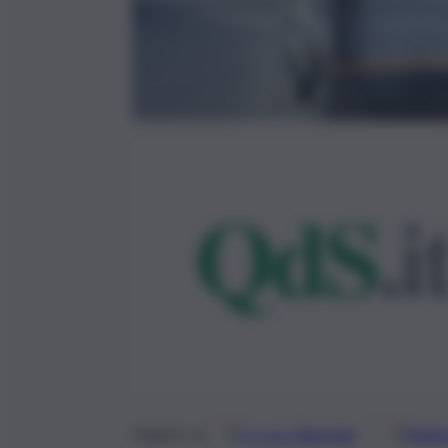
Google
Discover
Fonti 
Seguici su