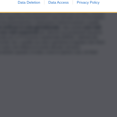
Data Deletion
Data Access
Privacy Policy
i a bordo strada in attesa del ritiro per lo smaltimento.
 che erano stati autorizzati a ritirarli ma, di fatto, stavano
nza le opportune precauzioni e non avevano né un formulario
 di documentazione e tantomeno l’autorizzazione a quello
a verificare in sede giurisdizionale,
i due uomini
sono stati
o sono stati sequestrati
per ulteriori accertamenti da parte
nale per la Protezione ambientale (ARPA). L’attività dei
schio che, a quella raccolta e gestione irregolare dei rifiuti,
n reato che influisce in modo elevato sul tasso
attutto quando si tratta, come in questo caso, di rifiuti