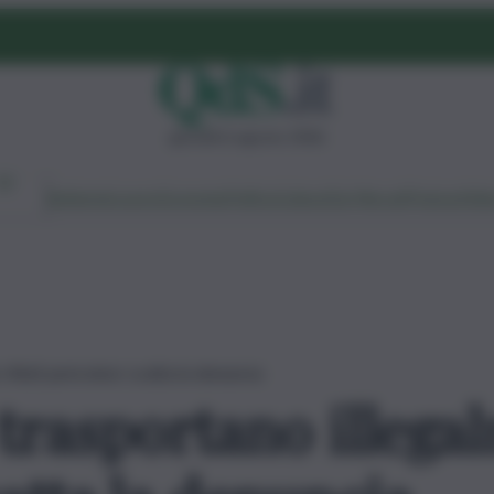
giovedì 6 agosto 2026
Ambiente
Lavoro
Economia
Politica
Cultura
Dai Mercati
Podcast
Vid
ifiuti pericolosi: scatta la denuncia
trasportano illegal