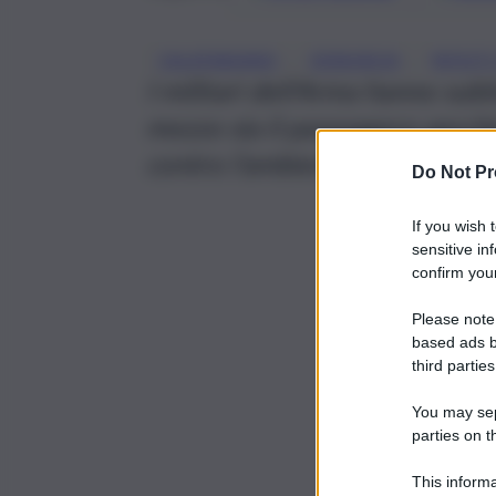
, 
, 
CALATABIANO
DENUNCIA
RIFIUT
I militari dell’Arma hanno subi
mezzo sia il passeggero perché
contro l’ambiente e, perciò, ha
Do Not Pr
If you wish 
sensitive in
confirm your
Please note
based ads b
third parties
You may sepa
parties on t
This informa