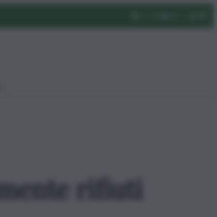
eo
mente rifiuti