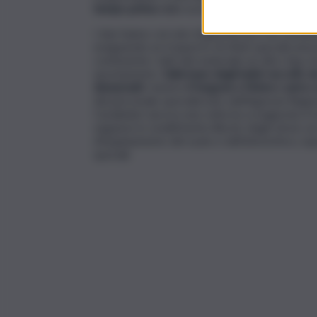
tempo prima
dalla società elettrica, depositat
I due hanno cercato di giustificarsi raccontando
eseguendo un trasporto di rifiuti speciali se
contenente i dati del materiale né altro tipo
spostamento.
Sulla base degli indizi raccolti, d
denunciati
, mentre
il furgone e l’intero caric
del personale specializzato dell’Agenzia Regio
Carabinieri ancora una volta ha scongiurato il ri
seguisse lo smaltimento illecito degli stessi, u
d’inquinamento del suolo e dell’atmosfera, sopr
speciali.