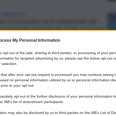
I PERICOLOSI
to riconosciuto sia il conducente del
 entrambi pregiudicati anche per reati
nno deciso di controllarli.
ocess My Personal Information
to opt-out of the sale, sharing to third parties, or processing of your per
formation for targeted advertising by us, please use the below opt-out s
 selection.
 that after your opt-out request is processed you may continue seeing i
ased on personal information utilized by us or personal information dis
 prior to your opt-out.
rately opt-out of the further disclosure of your personal information by
he IAB’s list of downstream participants.
tion may also be disclosed by us to third parties on the IAB’s List of 