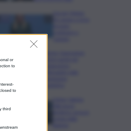
Guccini, Meloni:
l’ho amato e mi ha
formato,
continuerò a
cantarlo
Palermo, l’operazione
Varchi è anche nel
sonal or
Sottogoverno:
ection to
D’Alessandro nella
commissione
nterest-
Urbanistica
closed to
Cefpas, Sabrina
Cillia nuova
 third
direttrice: arriva la
nomina della
Regione
Downstream