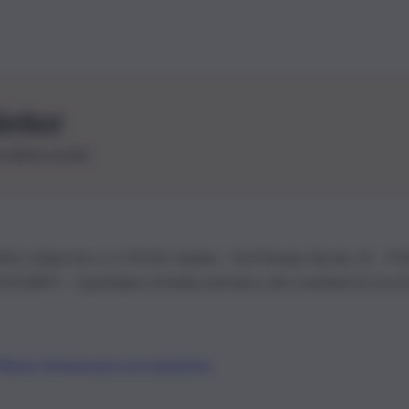
letter
le ultime novità
26 | Ediservice s.r.l. 95126 Catania – Via Principe Nicola, 22 – P
3210875 – Quotidiano di Sicilia usufruisce dei contributi di cui al
Alberto Tregua
Lavora con noi
Gerenza