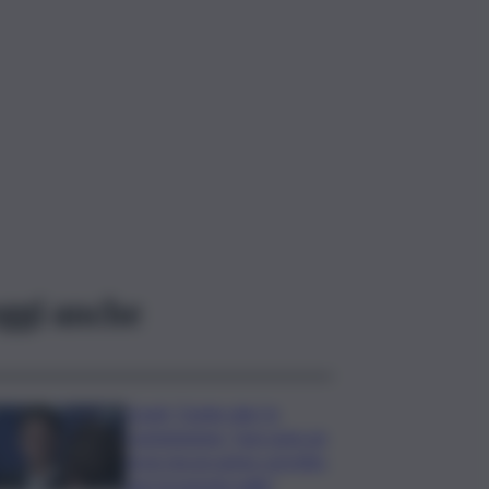
ggi anche
Covid, ‘Conte-day’ in
commissione: “non sono un
eroe ma un uomo corretto,
non troverete nulla”