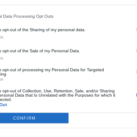
 that may further disclose it to other third parties.
l Data Processing Opt Outs
a Compagnia Carabinieri di Giarre per contrastare i reati
 Stazione di Calatabiano hanno denunciato
un 31enne e un 27
o opt-out of the Sharing of my personal data.
iuti non autorizzata
”, ferma restando la presunzione di
a condanna definitiva.
In
t, news e aggiornamenti CLICCA QUI
o opt-out of the Sale of my Personal Data.
 servizio di perlustrazione delle zone periferiche di
In
crociato un autocarro con il cassone pieno di tralicci di ferro,
to opt-out of processing my Personal Data for Targeted
ing.
In
citi e pericolosi. La denuncia
o opt-out of Collection, Use, Retention, Sale, and/or Sharing
ersonal Data that Is Unrelated with the Purposes for which it
lected.
Out
ia il conducente del mezzo sia il passeggero perché
l’ambiente e, perciò, hanno deciso di
controllarli
.
CONFIRM
 esaminare meglio il materiale che i due stavano
rca il fatto che si trattasse di
tralicci rimossi qualche