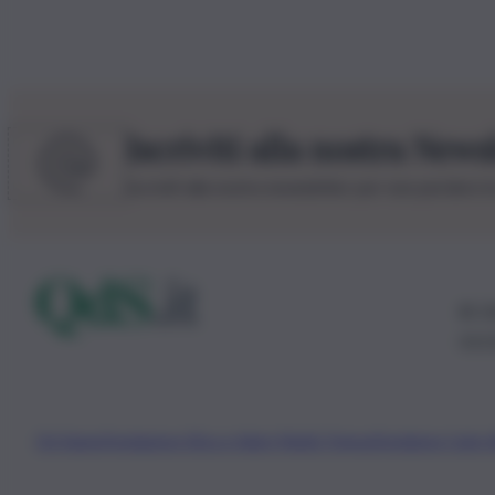
Iscriviti alla nostra News
Iscriviti alla nostra newsletter per non perdere 
© 20
0115
Chi Siamo
Fondazione Etica e Valori Marilù Tregua
Fondatore Carlo 