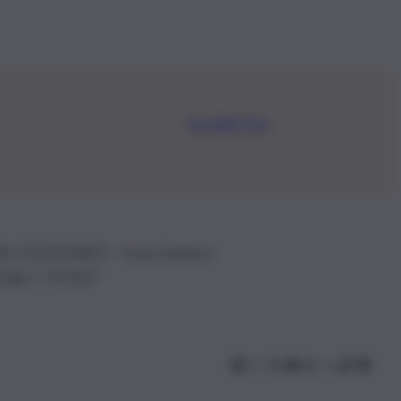
Iscriviti Ora
.IVA: 01153210875 – Cciaa Catania n.
 D.lgs n. 70/2017