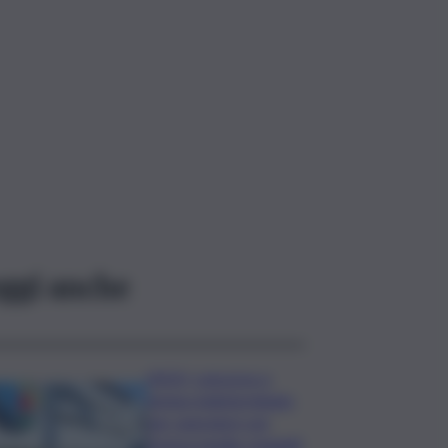
ggi anche
INGV, concorso a
tempo indeterminato
per operatori con
licenza media: requisiti