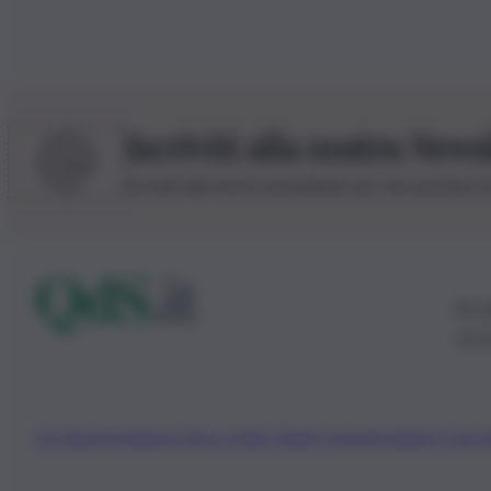
Iscriviti alla nostra News
Iscriviti alla nostra newsletter per non perdere 
© 20
0115
Chi Siamo
Fondazione Etica e Valori Marilù Tregua
Fondatore Carlo 