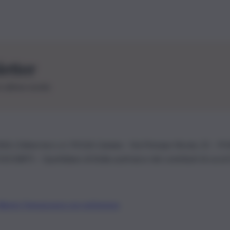
letter
le ultime novità
26 | Ediservice s.r.l. 95126 Catania – Via Principe Nicola, 22 – P
3210875 – Quotidiano di Sicilia usufruisce dei contributi di cui al
Alberto Tregua
Lavora con noi
Gerenza