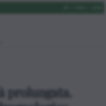
eo
à prolungata.