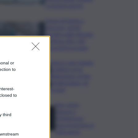
e posizioni aperte
Tumori di fegato e
pancreas, Ismett
accelera sulla chirurgia
robotica: oltre 120
interventi in un anno
Caos in casa Catania,
sonal or
problemi con la
ection to
fideiussione: rischio
penalizzazione, gli
nterest-
scenari
closed to
Etna, nuove
chiusure a
 third
Fontanarossa;
stop provvisorio ai
voli in arrivo
Downstream