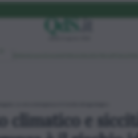
sabato 8 agosto 2026
Ambiente
Lavoro
Economia
Politica
Cultura
Dai Mercati
Podcast
Vid
ngata. La vera emergenza è il rischio idrogeologico
climatico e siccit