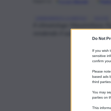
Google
Discover
Fonti 
Seguici su
, 
CAMBIAMENTO CLIMATICO
SICCITÀ
Il climatologo Massimiliano Fazz
rendendo il suolo siciliano sem
Do Not Pr
If you wish 
sensitive in
confirm your
Please note
based ads b
third parties
You may sepa
parties on t
This informa