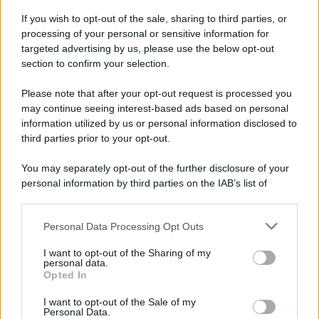
Iscriviti alla nostra Newsletter
If you wish to opt-out of the sale, sharing to third parties, or
Iscriviti alla nostra newsletter per non perdere le ultime
processing of your personal or sensitive information for
novità
targeted advertising by us, please use the below opt-out
section to confirm your selection.
Iscriviti Ora
Please note that after your opt-out request is processed you
may continue seeing interest-based ads based on personal
information utilized by us or personal information disclosed to
third parties prior to your opt-out.
You may separately opt-out of the further disclosure of your
personal information by third parties on the IAB’s list of
© 2026 | Ediservice s.r.l. 95126 Catania – Via Principe
downstream participants.
Nicola, 22 – P.IVA: 01153210875 – Cciaa Catania n.
Personal Data Processing Opt Outs
This information may also be disclosed by us to third parties
01153210875 – Quotidiano di Sicilia usufruisce dei
on the IAB’s List of Downstream Participants that may further
contributi di cui al D.lgs n. 70/2017
I want to opt-out of the Sharing of my
disclose it to other third parties.
personal data.
Opted In
I want to opt-out of the Sale of my
Personal Data.
Chi Siamo