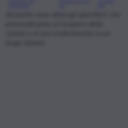
CAMERA DEI
MONTECITOR
SCIAME
, 
, 
DEPUTATI
IO
API
Sul posto sono attesi gli apicoltori, che
provvederanno al recupero dello
sciame e al suo trasferimento in un
luogo idoneo