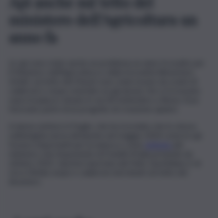
Api anche sul tetto del
ministero dell’Agricoltura un
anno fa
Le api sono state anche un problema un anno fa esatto per
il Ministero dell’Agricoltura e della Sovranità Alimentare.
Infatti, sul tetto del Masaf sono state invase da sciami di
calabroni e vespe orientali con gli alveari che si trovavano
sopra il palazzo situato in via XX Settembre a Roma. Esse
facevano parte di un progetto di creazione apiario.
A darne notizia è il Foglio, che ha ricordato che lo stesso
Lollobrigida aveva dichiarato nel maggio 2024 come le api
fossero importanti per la natura e come
simbolo
del
ministero che l’esponente di Fratelli d’Italia presiede da
ottobre 2022. L’ipotesi riportata dal Fatto Quotidiano è di
circa 50mila vespe e calabroni sterminati sul tetto del
dicastero.