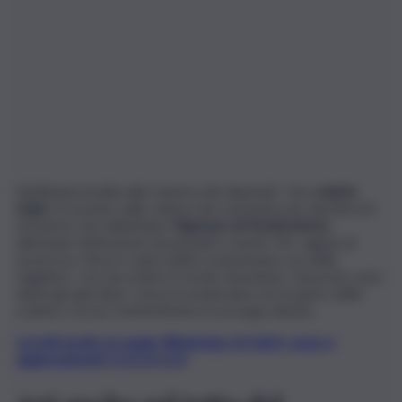
Mattinata insolita alla Camera dei deputati. Uno
sciame
d’api
si è posato sulla catena che sormonta uno dei blocchi
di marmo che delimitano l’
ingresso di Montecitorio
,
attirando l’attenzione di passanti e turisti. Per ragioni di
sicurezza, l’area è stata subito transennata con delle
ringhiere, così da evitare il rischio di punture. Sul posto sono
attesi gli apicoltori, che provvederanno al recupero dello
sciame e al suo trasferimento in un luogo idoneo.
Iscriviti gratis al canale WhatsApp di QdS.it, news e
aggiornamenti CLICCA QUI