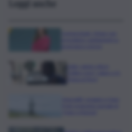
Leggi anche
Commerzbank, Orlopp: non
prevediamo cambiamenti su
governance a breve
Caldo, sabato città in
“bollino rosso” calano a 21.
Tregua al Nord
Venezia83, omaggio a Hugo
Pratt: proiezione speciale di
“Hugo a Venezia”