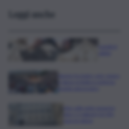
Leggi anche
Castelli di
sabbia
Agosto fra teatro, arte, musica
e danza: la Sicilia si conferma
grande palcoscenico
Mps: utile netto semestre
oltre 1,1 miliardi (+25,3%),
sopra le attese