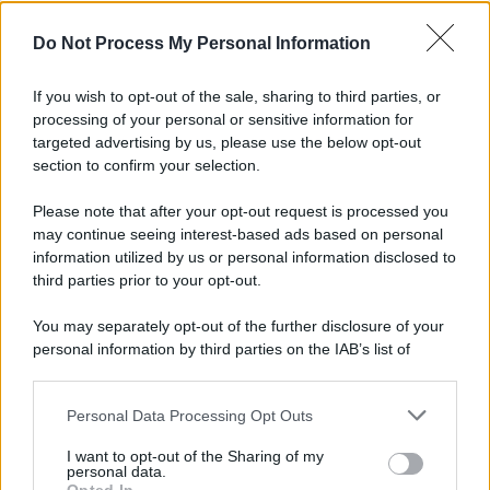
Do Not Process My Personal Information
Iscriviti alla nostra Newsletter
If you wish to opt-out of the sale, sharing to third parties, or
Iscriviti alla nostra newsletter per non perdere le ultime
processing of your personal or sensitive information for
novità
targeted advertising by us, please use the below opt-out
section to confirm your selection.
Iscriviti Ora
Please note that after your opt-out request is processed you
may continue seeing interest-based ads based on personal
information utilized by us or personal information disclosed to
third parties prior to your opt-out.
You may separately opt-out of the further disclosure of your
personal information by third parties on the IAB’s list of
© 2026 | Ediservice s.r.l. 95126 Catania – Via Principe
downstream participants.
Nicola, 22 – P.IVA: 01153210875 – Cciaa Catania n.
Personal Data Processing Opt Outs
This information may also be disclosed by us to third parties
01153210875 – Quotidiano di Sicilia usufruisce dei
on the IAB’s List of Downstream Participants that may further
contributi di cui al D.lgs n. 70/2017
I want to opt-out of the Sharing of my
disclose it to other third parties.
personal data.