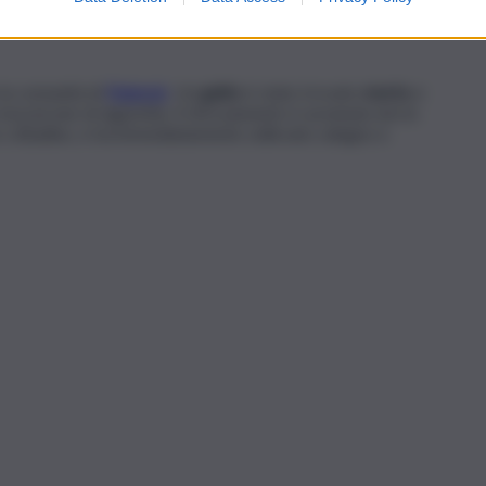
 la comunità di
Paternò
. Un
gatto
è stato trovato
morto
e
mozzicone di sigaretta. Il ritrovamento è avvenuto ieri in
tro cittadino, e ha immediatamente sollevato sdegno e