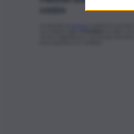
centro
Un episodio di
estrema
crudeltà ha sconvolto
con evidenti segni di
bruciature
, accanto a un 
via Duca degli Abruzzi, a pochi passi dal cen
preoccupazione tra i residenti.