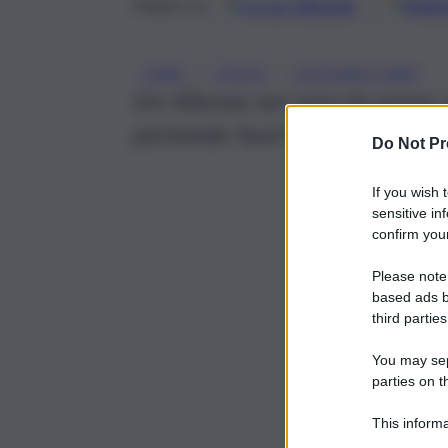
Google
Discover
Fonti 
Seguici su
, 
, 
CANE
LICATA
VIOLENZA CANE
Un 40enne ieri sera ha preso a
portando fuori a passeggiare 
Do Not Pr
If you wish 
sensitive in
confirm your
Please note
based ads b
third parties
You may sepa
parties on t
This informa
Participants