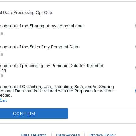
l Data Processing Opt Outs
cata, in provincia di Agrigento. Un 40enne ieri sera intorno
 lo stava portando fuori a passeggiare senza una
he hanno denunciato l’uomo che ora rischia anche il
o opt-out of the Sharing of my personal data.
Asp di Agrigento.
In
t, news e aggiornamenti CLICCA QUI
o opt-out of the Sale of my Personal Data.
In
 cane: denunciato 40enne a
to opt-out of processing my Personal Data for Targeted
ing.
In
 posto è stato denunciato per aver preso a calci in maniera
o opt-out of Collection, Use, Retention, Sale, and/or Sharing
ntre lo stava passeggiando. L’uomo, avrebbe sferrato alcuni
ersonal Data that Is Unrelated with the Purposes for which it
lected.
te dai carabinieri che sono intervenuti nell’immediato.
Out
tificato l’uomo nei confronti del quale è scattata una
 il 40enne rischia anche il sequestro del cane e una multa
CONFIRM
gento.
tto bruciato trovato morto in
Data Deletion
Data Access
Privacy Policy