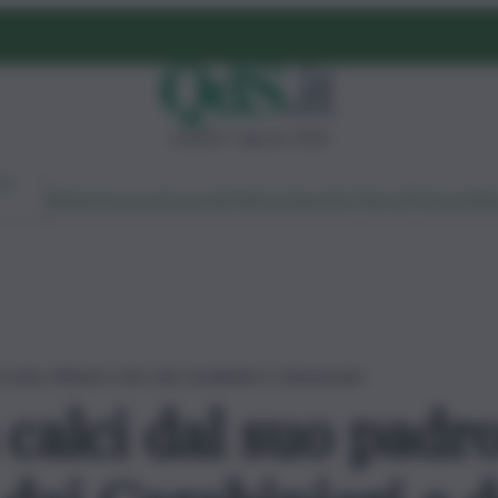
venerdì 7 agosto 2026
Ambiente
Lavoro
Economia
Politica
Cultura
Dai Mercati
Podcast
Vid
Licata, 40enne visto dai Carabinieri e denunciato
calci dal suo padro