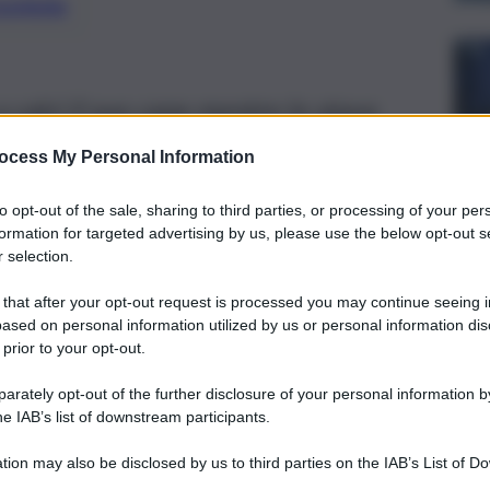
preferite
 calci il suo cane mentre lo stava
senza una motivazione valida
ocess My Personal Information
to opt-out of the sale, sharing to third parties, or processing of your per
formation for targeted advertising by us, please use the below opt-out s
 selection.
 that after your opt-out request is processed you may continue seeing i
ased on personal information utilized by us or personal information dis
 prior to your opt-out.
rately opt-out of the further disclosure of your personal information by
he IAB’s list of downstream participants.
tion may also be disclosed by us to third parties on the IAB’s List of 
 that may further disclose it to other third parties.