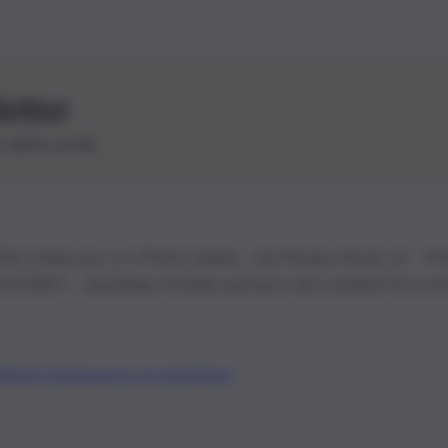
letter
le ultime novità
26 | Ediservice s.r.l. 95126 Catania – Via Principe Nicola, 22 – P
3210875 – Quotidiano di Sicilia usufruisce dei contributi di cui al
Alberto Tregua
Lavora con noi
Gerenza