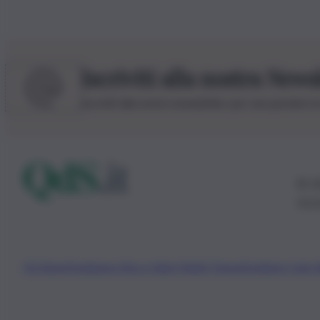
Iscriviti alla nostra News
Iscriviti alla nostra newsletter per non perdere 
© 20
0115
Chi Siamo
Fondazione Etica e Valori Marilù Tregua
Fondatore Carlo 