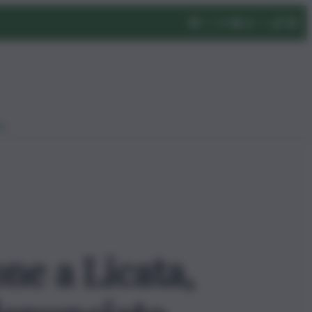
eo
ne a Licata,