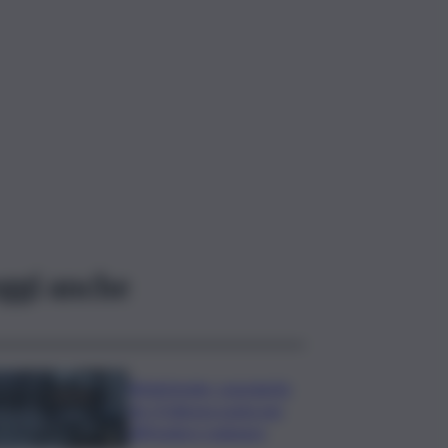
ggi anche
Bitdefender: popolarità
de L’Odissea usata per
diffondere malware