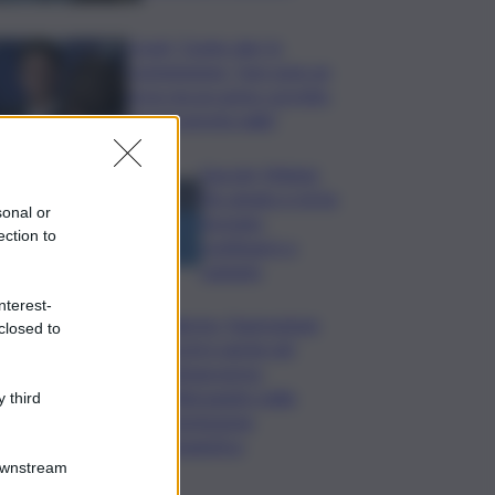
Covid, ‘Conte-day’ in
commissione: “non sono un
eroe ma un uomo corretto,
non troverete nulla”
Guccini, Meloni:
l’ho amato e mi ha
sonal or
formato,
ection to
continuerò a
cantarlo
nterest-
Palermo, l’operazione
closed to
Varchi è anche nel
Sottogoverno:
D’Alessandro nella
 third
commissione
Urbanistica
Downstream