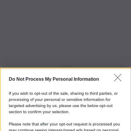
Do Not Process My Personal Information
Iscriviti alla nostra Newsletter
If you wish to opt-out of the sale, sharing to third parties, or
Iscriviti alla nostra newsletter per non perdere le ultime
processing of your personal or sensitive information for
novità
targeted advertising by us, please use the below opt-out
section to confirm your selection.
Iscriviti Ora
Please note that after your opt-out request is processed you
may continue seeing interest-based ads based on personal