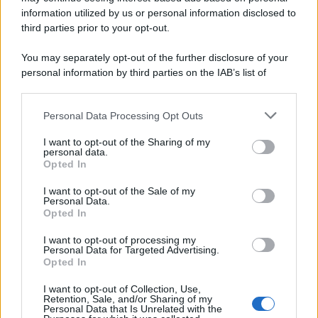
information utilized by us or personal information disclosed to
third parties prior to your opt-out.
You may separately opt-out of the further disclosure of your
personal information by third parties on the IAB’s list of
© 2026 | Ediservice s.r.l. 95126 Catania – Via Principe
downstream participants.
Nicola, 22 – P.IVA: 01153210875 – Cciaa Catania n.
Personal Data Processing Opt Outs
This information may also be disclosed by us to third parties
01153210875 – Quotidiano di Sicilia usufruisce dei
on the IAB’s List of Downstream Participants that may further
contributi di cui al D.lgs n. 70/2017
I want to opt-out of the Sharing of my
disclose it to other third parties.
personal data.
Opted In
I want to opt-out of the Sale of my
Personal Data.
Chi Siamo
Opted In
Fondazione Etica e Valori Marilù Tregua
Fondatore Carlo Alberto Tregua
Lavora con noi
I want to opt-out of processing my
Personal Data for Targeted Advertising.
Gerenza
Opted In
I want to opt-out of Collection, Use,
Retention, Sale, and/or Sharing of my
Personal Data that Is Unrelated with the