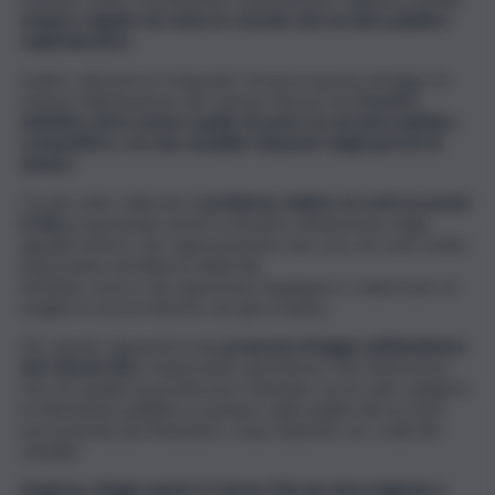
sempre seguito da vicino le vicende del servizio pubblico
radiotelevisivo
.
Inoltre, attraverso il deposito di una proposta di legge ho
chiesto l’eliminazione del Canone Rai perché
il nostro
obiettivo deve essere quello di avere un servizio pubblico
competitivo, con una sensibile riduzione degli sprechi di
denaro.
Ho più volte sollevato il
problema relativo ai costi eccessivi
in Rai
, proponendo anche la drastica diminuzione degli
appalti esterni, che rappresentano una voce di costo molto
importante nel bilancio della Rai.
Sarebbe, invece, più opportuno impiegare e valorizzare al
meglio le risorse interne che già si hanno.
Per quanto riguarda la mia
proposta di legge sull’abolizione
del Canone Rai
, è importante specificare che l’intenzione
non era quella di privatizzare l’azienda, ma di voler spingere
la televisione pubblica a puntare sulla qualità del servizio,
non potendo più finanziare i maxi stipendi con i soldi dei
cittadini.
Al giorno d’oggi reputo il Canone Rai una tassa ingiusta e