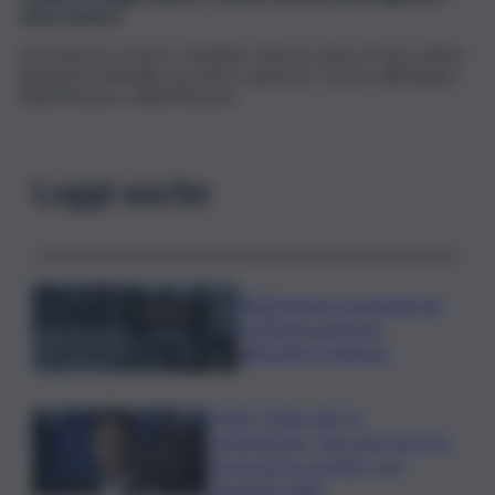
anacronistica
.
Non devono essere i cittadini a fare le spese di una cattiva
gestione aziendale che deve, piuttosto, essere all’insegna
dell’efficacia e dell’efficienza.
Leggi anche
Bitdefender: popolarità de
L’Odissea usata per
diffondere malware
Covid, ‘Conte-day’ in
commissione: “non sono un eroe
ma un uomo corretto, non
troverete nulla”