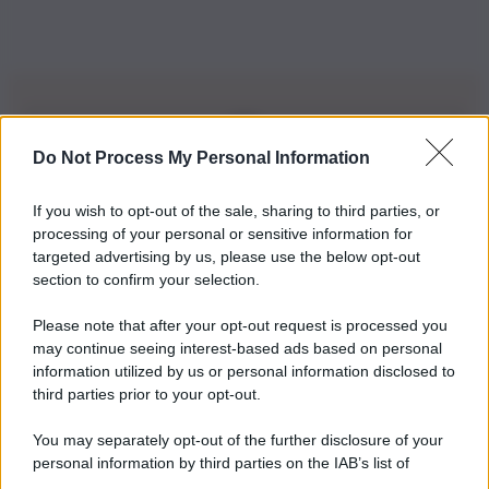
Do Not Process My Personal Information
Iscriviti alla nostra Newsletter
If you wish to opt-out of the sale, sharing to third parties, or
Iscriviti alla nostra newsletter per non perdere le ultime
processing of your personal or sensitive information for
novità
targeted advertising by us, please use the below opt-out
section to confirm your selection.
Iscriviti Ora
Please note that after your opt-out request is processed you
may continue seeing interest-based ads based on personal
information utilized by us or personal information disclosed to
third parties prior to your opt-out.
You may separately opt-out of the further disclosure of your
personal information by third parties on the IAB’s list of
© 2026 | Ediservice s.r.l. 95126 Catania – Via Principe
downstream participants.