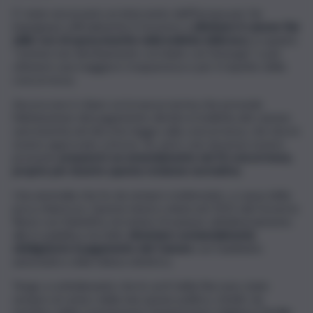
E’ stato necessario un intervento dell’Europa per far
impegnare ufficialmente il Governo a
eliminare il canone Rai
dalle voci di spesa inserite nella bolletta della luce
, in quanto
“somme non direttamente correlate con l’energia” e per
ottenere una maggiore trasparenza e per il rispetto della
concorrenza.
Ancora non è chiaro se la nuova norma che prevede
l’eliminazione del pagamento diretto in bolletta del canone
sarà inserita nel decreto legge sulla concorrenza, che dovrà
essere approvato a breve. Se, però, non dovesse essere
presente
preparerò un emendamento nel Dl concorrenza,
proprio per inserire questa revisione normativa
.
Una anomalia che ho da sempre evidenziato, a causa della
poca chiarezza. Questa misura voluta nel 2015 dal Governo
Renzi con l’obiettivo di evitare l’evasione sull’abbonamento
alla tv pubblica, ha fatto
diventare sostanzialmente
obbligatorio il pagamento del Canone
con l’addebito
automatico nella fattura elettrica.
Tengo a sottolineante che le sorti della Rai sono state
sempre al centro della mia azione politica. Infatti, da
membro della Commissione Parlamentare Vigilanza Rai
ho