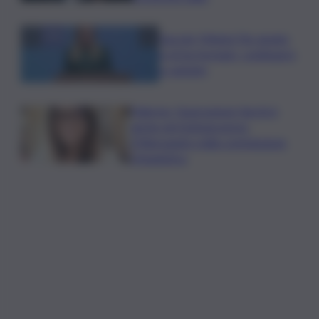
Guccini, Meloni: l’ho amato
e mi ha formato, continuerò
a cantarlo
Palermo, l’operazione Varchi è
anche nel Sottogoverno:
D’Alessandro nella commissione
Urbanistica