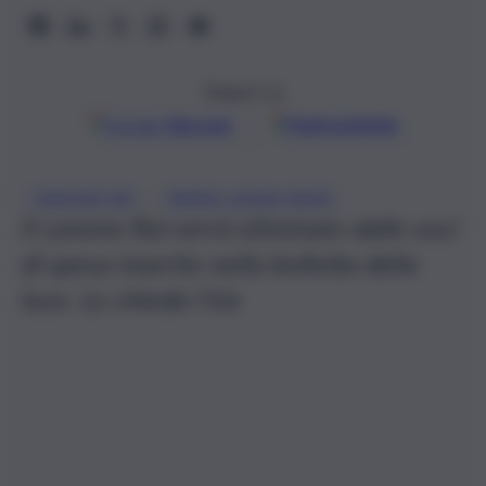
Seguici su
Google
Discover
Fonti preferite
, 
CANONE RAI
MARIA LAURA PAXIA
Il canone Rai verrà eliminato dalle voci
di spesa inserite nella bolletta della
luce. Lo chiede l’Ue