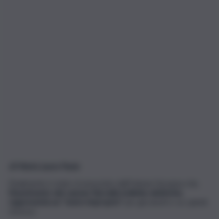
di Maria Laura Paxia
Finalmente è stato riconosciuto dall’Unione Europea che,
l’inserimento del canone Rai nelle bollette elettriche,
rappresenta un “onere improprio”
per gli utenti e va, quindi,
rimosso.