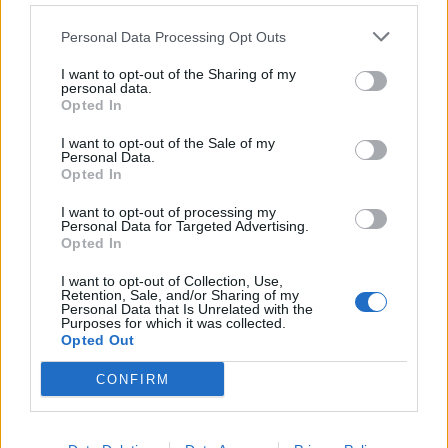
Nicola, 22 – P.IVA: 01153210875 – Cciaa Catania n.
Personal Data Processing Opt Outs
This information may also be disclosed by us to third parties
01153210875 – Quotidiano di Sicilia usufruisce dei
on the IAB’s List of Downstream Participants that may further
contributi di cui al D.lgs n. 70/2017
I want to opt-out of the Sharing of my
disclose it to other third parties.
personal data.
Opted In
I want to opt-out of the Sale of my
Personal Data.
Chi Siamo
Opted In
Fondazione Etica e Valori Marilù Tregua
Fondatore Carlo Alberto Tregua
Lavora con noi
I want to opt-out of processing my
Personal Data for Targeted Advertising.
Gerenza
Opted In
I want to opt-out of Collection, Use,
Retention, Sale, and/or Sharing of my
Personal Data that Is Unrelated with the
Purposes for which it was collected.
Opted Out
Scarica l’app
CONFIRM
Privacy Policy
Preferenze Privacy