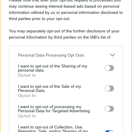
Please note that after your opt-out request is processed you
may continue seeing interest-based ads based on personal
information utilized by us or personal information disclosed to
third parties prior to your opt-out.
You may separately opt-out of the further disclosure of your
personal information by third parties on the IAB’s list of
© 2026 | Ediservice s.r.l. 95126 Catania – Via Principe
downstream participants.
Nicola, 22 – P.IVA: 01153210875 – Cciaa Catania n.
Personal Data Processing Opt Outs
This information may also be disclosed by us to third parties
01153210875 – Quotidiano di Sicilia usufruisce dei
on the IAB’s List of Downstream Participants that may further
contributi di cui al D.lgs n. 70/2017
I want to opt-out of the Sharing of my
disclose it to other third parties.
personal data.
Opted In
I want to opt-out of the Sale of my
Personal Data.
Chi Siamo
Opted In
Fondazione Etica e Valori Marilù Tregua
Fondatore Carlo Alberto Tregua
Lavora con noi
I want to opt-out of processing my
Personal Data for Targeted Advertising.
Gerenza
Opted In
I want to opt-out of Collection, Use,
Retention, Sale, and/or Sharing of my