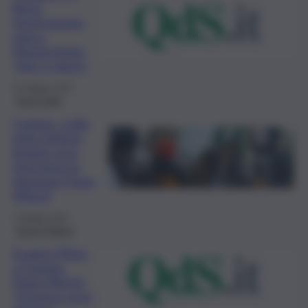
libera
informazione,
oggi a
Montecitorio
“Noi ci siamo”
31 Maggio 2022
Brevi-Fatti
Catania, crollo
tetto Istituto
Boggio Lera,
interviene la
deputata Paxia
(Misto)
7 Maggio 2022
Brevi-Politica
Esuberi Pfizer
a Catania,
Paxia (Misto):
“Governo avvii