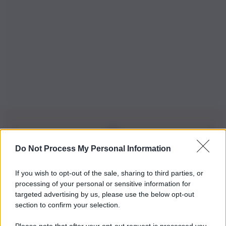
Do Not Process My Personal Information
Iscriviti alla nostra Newsletter
If you wish to opt-out of the sale, sharing to third parties, or
Iscriviti alla nostra newsletter per non perdere le ultime
processing of your personal or sensitive information for
novità
targeted advertising by us, please use the below opt-out
section to confirm your selection.
Iscriviti Ora