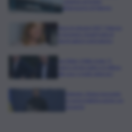
catanese arrestato
all’aeroporto di Palermo
Verso le elezioni 2027, Palermo
in fermento: l’avanti tutta di
Varchi agita il centrodestra
Joe Biden, il figlio rivela: “Il
cancro di mio padre si è diffuso
alle ossa, è molto doloroso”
Zelensky: Stiamo lavorando
su nostra balistica anche con
Leonardo