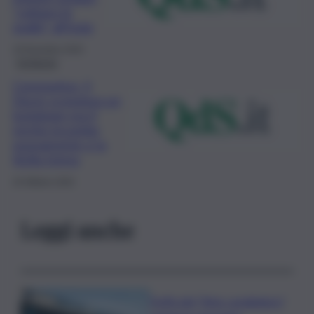
“voltano le
spalle” all’Isola
19 Dicembre 2020
Inchiesta
Coronavirus, il
Dpcm scongiura un
lockdown ma il
rischio incombe
nuovamente e la
Sicilia trema
20 Ottobre 2020
Leggi anche
Truffa del “finto carabiniere”,