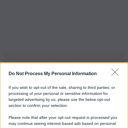
Do Not Process My Personal Information
Iscriviti alla nostra Newsletter
If you wish to opt-out of the sale, sharing to third parties, or
Iscriviti alla nostra newsletter per non perdere le ultime
processing of your personal or sensitive information for
novità
targeted advertising by us, please use the below opt-out
section to confirm your selection.
Iscriviti Ora
Please note that after your opt-out request is processed you
may continue seeing interest-based ads based on personal