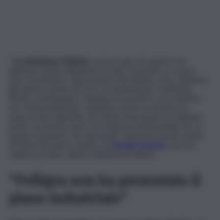
“La situazione di Blutec
ci preoccupa. Su questo non
abbiamo notizie dall’ultimo incontro avvenuto, lo scorso
anno, al ministero, alla presenza del ministro Urso. Abbiamo
già chiesto notizie ad Urso, le aspettavamo a febbraio.
Stiamo continuando a chiedere un incontro con il ministro
ma, contestualmente, chiediamo anche un incontro in
assessorato regionale. Noi stiamo lavorando ma, dall’altra
parte, vorremmo avere una chiarezza istituzionale che, in
questo momento, sta mancando”. Queste le parole amare
di Maria Terranova, sindaco di
Termini Imerese
, sul caos
relativo al futuro dell’ex stabilimento Blutec.
“Pelligra non ha presentato il
piano industriale”