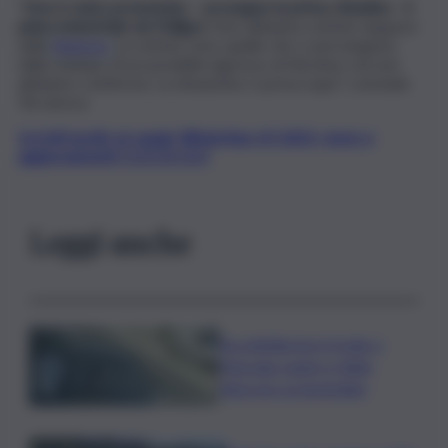
“
Non è stato presentato – prosegue la prima cittadina – il
piano industriale da Pelligra
. Non abbiamo notizie neppure
dalla
Regione
. Le notizie sono quelle che ci pervengono
dalla stampa, di un possibile ingresso di Nicolosi, ma non
abbiamo conferma. La situazione ci preoccupa”, conclude
Terranova.
Iscriviti gratis al canale WhatsApp di QdS.it, news e
aggiornamenti CLICCA QUI
Leggi anche
Accoltellarono il rivale a
Marsala: padre e figlio
finiscono ai domiciliari