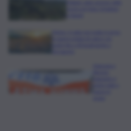
Follador wine sponsor della
mostra di Heinz Schattner
a Napoli
Meteo, il caldo non molla: in arrivo
la quarta ondata di calore con
punte fino a 40 gradi anche a
Ferragosto
Disgrazia a
Riposto:
bagnante si
sente male e
muore in
acqua