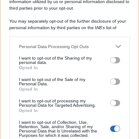
information utilized by us or personal information disclosed to
third parties prior to your opt-out.
You may separately opt-out of the further disclosure of your
personal information by third parties on the IAB’s list of
© 2026 | Ediservice s.r.l. 95126 Catania – Via Principe
downstream participants.
Nicola, 22 – P.IVA: 01153210875 – Cciaa Catania n.
Personal Data Processing Opt Outs
This information may also be disclosed by us to third parties
01153210875 – Quotidiano di Sicilia usufruisce dei
on the IAB’s List of Downstream Participants that may further
contributi di cui al D.lgs n. 70/2017
I want to opt-out of the Sharing of my
disclose it to other third parties.
personal data.
Opted In
I want to opt-out of the Sale of my
Personal Data.
Chi Siamo
Opted In
Fondazione Etica e Valori Marilù Tregua
Fondatore Carlo Alberto Tregua
Lavora con noi
I want to opt-out of processing my
Personal Data for Targeted Advertising.
Gerenza
Opted In
I want to opt-out of Collection, Use,
Retention, Sale, and/or Sharing of my
Personal Data that Is Unrelated with the
Purposes for which it was collected.