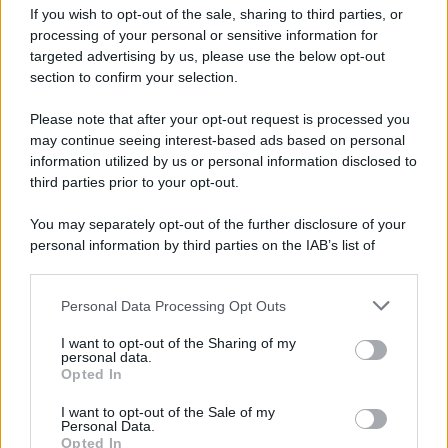
Iscriviti alla nostra Newsletter
If you wish to opt-out of the sale, sharing to third parties, or
Iscriviti alla nostra newsletter per non perdere le ultime
processing of your personal or sensitive information for
novità
targeted advertising by us, please use the below opt-out
section to confirm your selection.
Iscriviti Ora
Please note that after your opt-out request is processed you
may continue seeing interest-based ads based on personal
information utilized by us or personal information disclosed to
third parties prior to your opt-out.
You may separately opt-out of the further disclosure of your
personal information by third parties on the IAB’s list of
© 2026 | Ediservice s.r.l. 95126 Catania – Via Principe
downstream participants.
Nicola, 22 – P.IVA: 01153210875 – Cciaa Catania n.
Personal Data Processing Opt Outs
This information may also be disclosed by us to third parties
01153210875 – Quotidiano di Sicilia usufruisce dei
on the IAB’s List of Downstream Participants that may further
contributi di cui al D.lgs n. 70/2017
I want to opt-out of the Sharing of my
disclose it to other third parties.
personal data.
Opted In
I want to opt-out of the Sale of my
Personal Data.
Chi Siamo
Opted In
Fondazione Etica e Valori Marilù Tregua