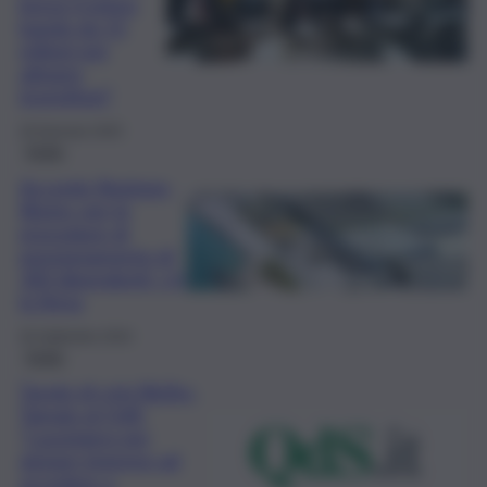
breve il primo
bando da 15
milioni per
attrarre
investitori”
29 Gennaio 2025
Sicilia
Accordo Regione-
Blutec per le
procedure di
pensionamento di
183 dipendenti: c’è
la firma
30 Settembre 2024
Sicilia
Tavolo di crisi BluTec,
Tamajo al QdS:
“Lavoriamo per
aiutare imprese ad
accedere a