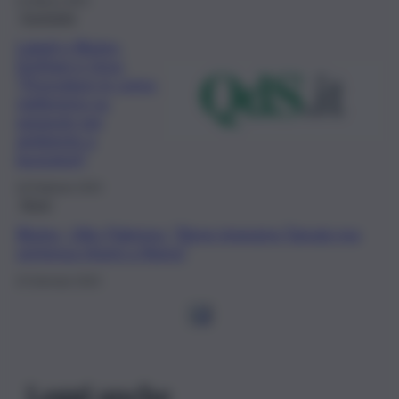
14 Marzo 2023
Economia
Lukoil e Blutec,
Schifani e Urso:
“Procedure in corso,
vigileremo su
garanzie per
ambiente e
lavoratori”
18 Febbraio 2023
Brevi
Blutec, Uilm Palermo: “Bene impegno Tamajo ma
vertenza ritorni a Roma”
23 Gennaio 2023
1
2
Leggi anche