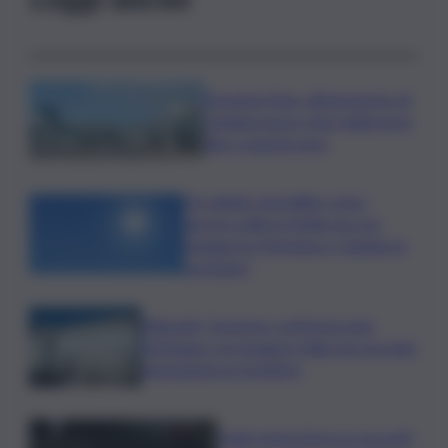
Eruzione Etna, all’aeroporto di
Catania nuovo stop degli arrivi
fino a questa sera
Un sabato da bollino rosso,
ancora caldo in Sicilia ma con
pioggia tra Messina e Catania: le
previsioni
Migranti, Governo conferma stop
Schengen con Spagna: Italia non accetta
imposizioni su frontiere
Sogin: bene Arera su acconti