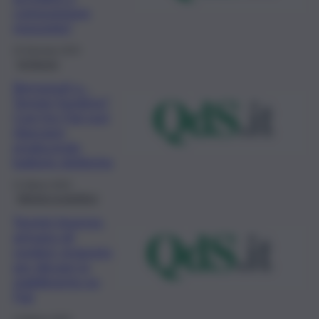
composizione
negoziata”
24 Gennaio 2024
Inchiesta
Benvenuti a…
Termini Svedese?
Così l’ex Fiat può
rilanciarsi
producendo
batterie elettriche
21 Marzo 2023
Attività produttive
Termini Imerese,
arrivano gli
svedesi: proposta
per rilevare lo
stabilimento ex
Fiat