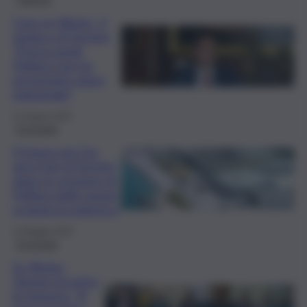
Caos ex Blutec, il
sindaco di Termini:
“Preoccupati,
Pelligra non ha
presentato piano
industriale”
11 Giugno 2025
Economia
Il futuro per l’ex
area Fiat di Termini
dopo la cessione di
Pelligra delle quote,
scoppia la polemica
13 Maggio 2025
Economia
Ex Blutec,
Tamajo incontra
le imprese: “A