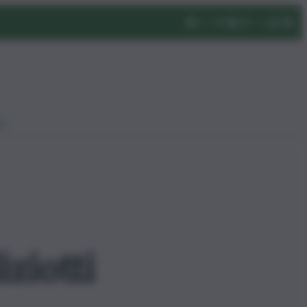
eo
iziotti