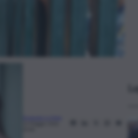
Le
Emanuela La Mela
13 Maggio 2026,
20:40