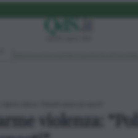
giovedì 6 agosto 2026
Ambiente
Lavoro
Economia
Politica
Cultura
Dai Mercati
Podcast
Vid
 è allarme violenza: “Poliziotti sempre più esposti”
larme violenza: “Pol