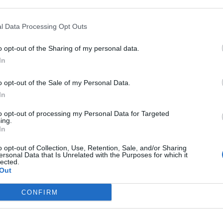
 that may further disclose it to other third parties.
l Data Processing Opt Outs
o opt-out of the Sharing of my personal data.
“Momenti di forte tensione si sono registrati nella giornata
In
asa circondariale di Secondigliano, a Napoli”. A lanciare
a penitenziaria. Nella nota il sindacato prosegue: “Due
lama lunga circa 15 centimetri, si sono resi protagonisti di
o opt-out of the Sale of my Personal Data.
nente alla Polizia Penitenziaria”.
In
to opt-out of processing my Personal Data for Targeted
ing.
In
 avvenuto durante le ordinarie attività di servizio
o opt-out of Collection, Use, Retention, Sale, and/or Sharing
ancora in corso di accertamento,
i
due detenuti
avrebbero
ersonal Data that Is Unrelated with the Purposes for which it
lected.
o
, rendendo necessario l’immediato intervento del
Out
e sotto controllo ed evitare conseguenze ancora più gravi.
essivamente trasportato presso il presidio ospedaliero più
si traumi, giudicati guaribili in tre giorni salvo
CONFIRM