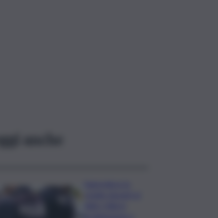
ggi anche
Aggredisce la
moglie davanti al
figlio: follia in
un’abitazione a