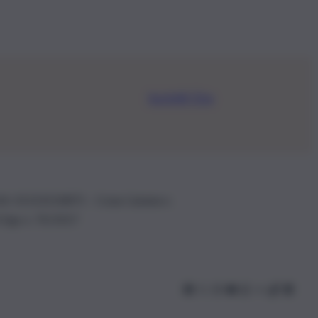
Iscriviti Ora
.IVA: 01153210875 – Cciaa Catania n.
 D.lgs n. 70/2017