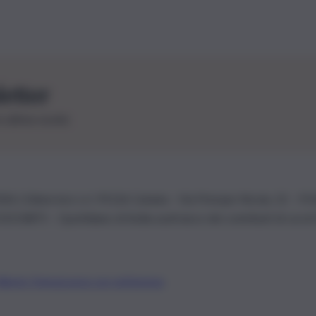
letter
le ultime novità
26 | Ediservice s.r.l. 95126 Catania – Via Principe Nicola, 22 – P
3210875 – Quotidiano di Sicilia usufruisce dei contributi di cui al
Alberto Tregua
Lavora con noi
Gerenza