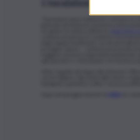
L’escalation di violenza 
“Esprimiamo piena solidarietà e vicinanza al 
generale del Sindacato autonomo polizia peni
escalation di violenza all’interno
degli istituti p
continua ad operare in condizioni estremamente 
degli organici insufficienti, con elevati livelli
prosegue Capece – conferma la necessità di 
maggiore sicurezza negli istituti penitenziari,
agli operatori e contrastando con fermezza ogn
Infine, l’appello del Sappe alle istituzioni “af
carceri italiane e alla tutela delle donne e deg
impegnati a garantire ordine e sicurezza all’int
Segui tutti gli aggiornamenti di
QdS.it
sui cana