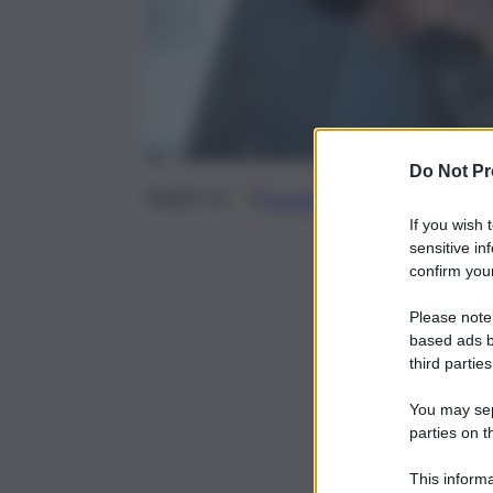
Do Not Pr
Google
Discover
Fonti 
Seguici su
If you wish 
sensitive in
confirm your
Please note
based ads b
third parties
You may sepa
parties on t
This informa