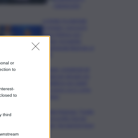
Caltanissetta
La Sicilia Occidentale
protegge i suoi porti:
nasce l’intesa con i
biologi. Il progetto
quadriennale illustrato al
QdS
sonal or
Catania, completati gli
ection to
alloggi per giovani con
disabilità in via Caduti
nterest-
del Lavoro: ecco come
closed to
saranno
Fiorella Mannoia: “Quello
 third
che ha scritto Guccini
rimane, facciamone buon
uso”
Downstream