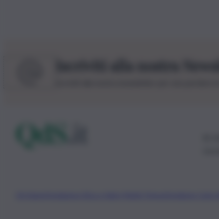
Iscriviti alla nostra News
Iscriviti alla nostra newsletter per non perdere 
© 20
0115
Chi Siamo
Fondazione Etica e Valori Marilù Tregua
Fondatore Carlo 