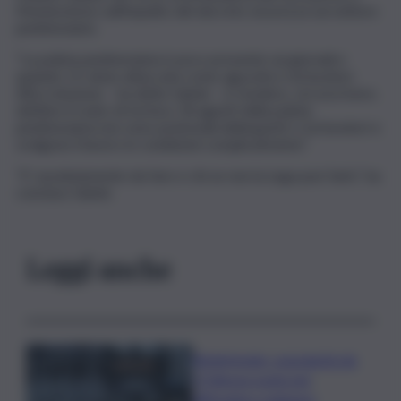
Montecitorio sull’impatto del decreto sicurezza sul settore
penitenziario.
“La polizia penitenziaria è poco presente sui giornali e
quando c’è viene attaccata come aguzzini e torturatori.
Altra missione – ha detto Salvini – è rivedere, circoscrivere,
definire il reato di tortura. Gli agenti della polizia
penitenziaria non sono potenziali delinquenti o torturatori e
svolgono il lavoro in condizioni complicatissime”.
“E’ assolutamente da fare e chi se non la Lega puó farlo”, ha
concluso Salvini.
Leggi anche
Bitdefender: popolarità de
L’Odissea usata per
diffondere malware