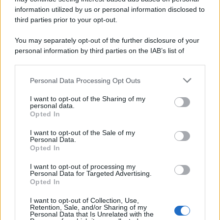
information utilized by us or personal information disclosed to
third parties prior to your opt-out.
You may separately opt-out of the further disclosure of your
personal information by third parties on the IAB’s list of
© 2026 | Ediservice s.r.l. 95126 Catania – Via Principe
downstream participants.
Nicola, 22 – P.IVA: 01153210875 – Cciaa Catania n.
Personal Data Processing Opt Outs
This information may also be disclosed by us to third parties
01153210875 – Quotidiano di Sicilia usufruisce dei
on the IAB’s List of Downstream Participants that may further
contributi di cui al D.lgs n. 70/2017
I want to opt-out of the Sharing of my
disclose it to other third parties.
personal data.
Opted In
I want to opt-out of the Sale of my
Personal Data.
Chi Siamo
Opted In
Fondazione Etica e Valori Marilù Tregua
Fondatore Carlo Alberto Tregua
Lavora con noi
I want to opt-out of processing my
Personal Data for Targeted Advertising.
Gerenza
Opted In
I want to opt-out of Collection, Use,
Retention, Sale, and/or Sharing of my
Personal Data that Is Unrelated with the