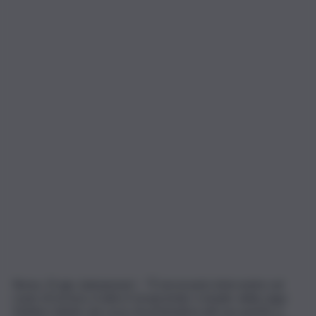
Roma, 25 giu. (askanews) – “È necessario intervenire sul
reato di tortura. A dirlo il vicepremier e leader della Lega
Matteo Salvini, nel corso di un’iniziativa del suo partito a