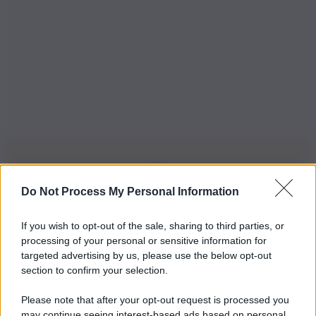
Do Not Process My Personal Information
Iscriviti alla nostra Newsletter
If you wish to opt-out of the sale, sharing to third parties, or
Iscriviti alla nostra newsletter per non perdere le ultime
processing of your personal or sensitive information for
novità
targeted advertising by us, please use the below opt-out
section to confirm your selection.
Iscriviti Ora
Please note that after your opt-out request is processed you
may continue seeing interest-based ads based on personal