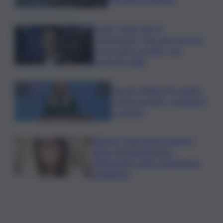
Covid, ‘Conte-day’ in
commissione: “non sono un eroe
ma un uomo corretto, non
troverete nulla”
Guccini, Meloni: l’ho amato
e mi ha formato, continuerò
a cantarlo
Palermo, l’operazione Varchi è
anche nel Sottogoverno:
D’Alessandro nella commissione
Urbanistica