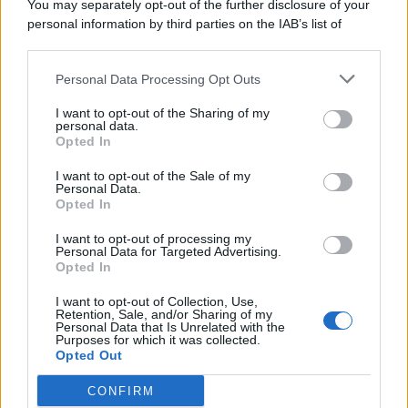
You may separately opt-out of the further disclosure of your
personal information by third parties on the IAB’s list of
© 2026 | Ediservice s.r.l. 95126 Catania – Via Principe
downstream participants.
Nicola, 22 – P.IVA: 01153210875 – Cciaa Catania n.
Personal Data Processing Opt Outs
This information may also be disclosed by us to third parties
01153210875 – Quotidiano di Sicilia usufruisce dei
on the IAB’s List of Downstream Participants that may further
contributi di cui al D.lgs n. 70/2017
I want to opt-out of the Sharing of my
disclose it to other third parties.
personal data.
Opted In
I want to opt-out of the Sale of my
Personal Data.
Chi Siamo
Opted In
Fondazione Etica e Valori Marilù Tregua
Fondatore Carlo Alberto Tregua
Lavora con noi
I want to opt-out of processing my
Personal Data for Targeted Advertising.
Gerenza
Opted In
I want to opt-out of Collection, Use,
Retention, Sale, and/or Sharing of my
Personal Data that Is Unrelated with the
Purposes for which it was collected.
Opted Out
Scarica l’app
CONFIRM