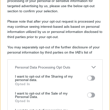
Iscriviti alla nostra newsletter per non perdere le ultime
processing of your personal or sensitive information for
novità
targeted advertising by us, please use the below opt-out
section to confirm your selection.
Iscriviti Ora
Please note that after your opt-out request is processed you
may continue seeing interest-based ads based on personal
information utilized by us or personal information disclosed to
third parties prior to your opt-out.
You may separately opt-out of the further disclosure of your
personal information by third parties on the IAB’s list of
© 2026 | Ediservice s.r.l. 95126 Catania – Via Principe
downstream participants.
Nicola, 22 – P.IVA: 01153210875 – Cciaa Catania n.
Personal Data Processing Opt Outs
This information may also be disclosed by us to third parties
01153210875 – Quotidiano di Sicilia usufruisce dei
on the IAB’s List of Downstream Participants that may further
contributi di cui al D.lgs n. 70/2017
I want to opt-out of the Sharing of my
disclose it to other third parties.
personal data.
Opted In
I want to opt-out of the Sale of my
Personal Data.
Chi Siamo
Opted In
Fondazione Etica e Valori Marilù Tregua
Fondatore Carlo Alberto Tregua