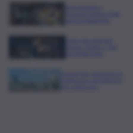
Intesa Sanpaolo: a
Ferragosto Gallerie d’Italia
aperte gratuitamente
Time in Jazz al via: Amii
Stewart, Diodato e i 100
anni di Miles Davis
Eruzione Etna, all’aeroporto di
Catania nuovo stop degli arrivi
fino a questa sera