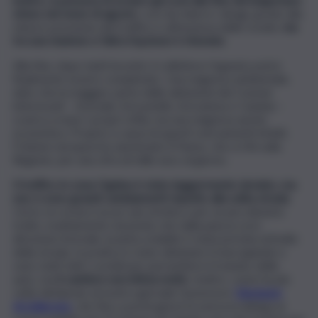
etneo nel mese di agosto
, così da ridurre i disagi, grazie alla
minore pressione del traffico e all’assenza delle scuole,
ma
tra una riunione e l’altra l’opzione è sfumata
.
Alla fine, dopo tanti incontri, il collettore fognario potrà
finalmente essere completato. Una esigenza ambientale,
dato che la maggior parte delle abitazioni dei Comuni
interessati – Acireale, Acicastello, Acicatena e Catania –
scarica a mare i propri reflui, ma una esigenza anche
economica. Proprio a causa di questi sversamenti infatti,
l’Unione europea ha sanzionato il Paese, che si rifà sulla
Regione, per una cifra di mille euro al giorno.
Il traffico in zona Ognina è stato leggermente deviato, ma
non ci sono grandi cambiamenti rispetto alla solita strada
.
Certo, la corsia è un po’ più stretta e per un piccolissimo
tratto, esattamente sul ponte che dalla piazza va in
direzione Acireale, la pista ciclabile è stata portata al livello
della strada. In pratica è stato eliminato il marciapiede e
sono stati tolti i cordoli per permettere il transito delle
auto, ma
il cantiere non inficia molto
. Inoltre, come ha più
volte dichiarato al nostro giornale l’assessore
Giuseppe
Arcidiacono
, che fino a pochi giorni fa aveva la delega ai