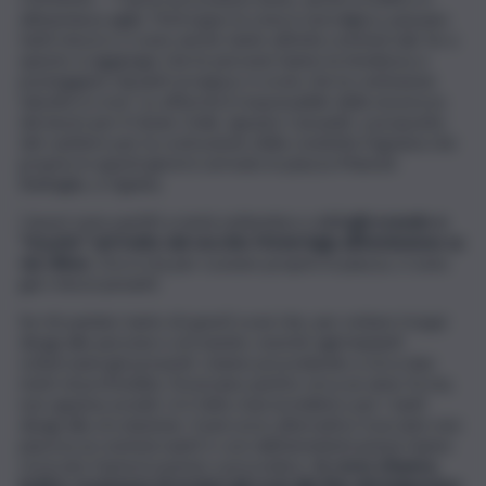
abbastanza agile. Purtroppo la zona è nevralgica, passano
tanti mezzi e ci sono anche tante attività commerciali. Se a
questo si aggiunge che le persone hanno la tendenza a
posteggiare davanti ai negozi, è ovvio che la confusione
talvolta si crea”. Lo afferma il responsabile della sicurezza
dei lavori per il Genio Civile, Ignazio Cassaniti, a proposito
del cantiere per la costruzione della condotta fognaria che
proprio in questi giorni è arrivato in piazza Mancini
Battaglia, a Ognina.
I lavori sono partiti a metà settembre e
si è già scavato e
“ricucito” nel tratto dal vecchio Motel Agip all’immissione su
via Ulisse
. Ora si sta per scavare proprio in piazza, ci sono
già i mezzi pesanti.
Se n’è parlato tanto di questi scavi che, per evitare troppi
disagi alle persone e al transito, nonché agli impianti
sotterranei già presenti, stanno procedendo a circa due
metri di profondità. Dovevano partire circa un anno fa ma,
non appena avviati, si è fatto marcia indietro per i tanti
disagi alla circolazione. Il percorso alternativo tracciato non
piaceva ai commercianti e così dall’amministrazione hanno
revocato l’autorizzazione a procedere.
In corso d’opera,
inoltre, si pensava di avviare gli scavi alla fine del lungomare