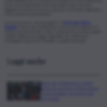
Lavori pubblici per il Comune di Catania, non solo la pista per
le bici verrà ripristinata una volta finiti i lavori, ma sarà
oggetto di messa in sicurezza grazie a un bando regionale a
cui il Comune ha partecipato.
Il suo successore, da pochi giorni, è
l’avvocato Enrico
Trantino
. Non è una sostituzione, ma un nuovo ingresso in
Giunta, passata da otto a dieci componenti secondo quanto
stabilito dalla nuova legge regionale che uniforma la
compagine di governo cittadino a quella nazionale.
Leggi anche
Super Zes, integrazione credito
d’imposta: governo Schifani stanzia
i primi 10 milioni: ok al protocollo
con Meloni