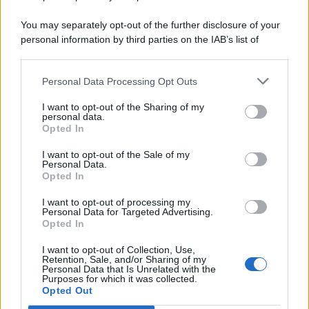
You may separately opt-out of the further disclosure of your
personal information by third parties on the IAB’s list of
© 2026 | Ediservice s.r.l. 95126 Catania – Via Principe
downstream participants.
Nicola, 22 – P.IVA: 01153210875 – Cciaa Catania n.
Personal Data Processing Opt Outs
This information may also be disclosed by us to third parties
01153210875 – Quotidiano di Sicilia usufruisce dei
on the IAB’s List of Downstream Participants that may further
contributi di cui al D.lgs n. 70/2017
I want to opt-out of the Sharing of my
disclose it to other third parties.
personal data.
Opted In
I want to opt-out of the Sale of my
Personal Data.
Chi Siamo
Opted In
Fondazione Etica e Valori Marilù Tregua
Fondatore Carlo Alberto Tregua
Lavora con noi
I want to opt-out of processing my
Personal Data for Targeted Advertising.
Gerenza
Opted In
I want to opt-out of Collection, Use,
Retention, Sale, and/or Sharing of my
Personal Data that Is Unrelated with the
Purposes for which it was collected.
Opted Out
Scarica l’app