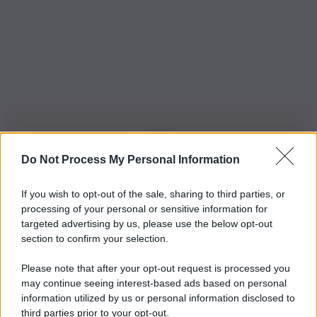
Do Not Process My Personal Information
Iscriviti alla nostra Newsletter
If you wish to opt-out of the sale, sharing to third parties, or
Iscriviti alla nostra newsletter per non perdere le ultime
processing of your personal or sensitive information for
novità
targeted advertising by us, please use the below opt-out
section to confirm your selection.
Iscriviti Ora
Please note that after your opt-out request is processed you
may continue seeing interest-based ads based on personal
information utilized by us or personal information disclosed to
third parties prior to your opt-out.