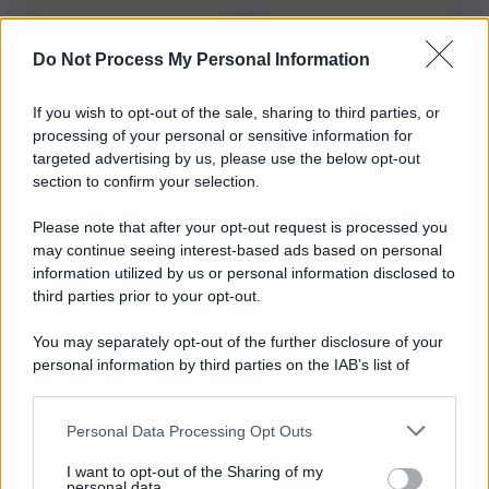
Do Not Process My Personal Information
Iscriviti alla nostra Newsletter
If you wish to opt-out of the sale, sharing to third parties, or
Iscriviti alla nostra newsletter per non perdere le ultime
processing of your personal or sensitive information for
novità
targeted advertising by us, please use the below opt-out
section to confirm your selection.
Iscriviti Ora
Please note that after your opt-out request is processed you
may continue seeing interest-based ads based on personal
information utilized by us or personal information disclosed to
third parties prior to your opt-out.
You may separately opt-out of the further disclosure of your
personal information by third parties on the IAB’s list of
© 2026 | Ediservice s.r.l. 95126 Catania – Via Principe
downstream participants.
Nicola, 22 – P.IVA: 01153210875 – Cciaa Catania n.
Personal Data Processing Opt Outs
This information may also be disclosed by us to third parties
01153210875 – Quotidiano di Sicilia usufruisce dei
on the IAB’s List of Downstream Participants that may further
contributi di cui al D.lgs n. 70/2017
I want to opt-out of the Sharing of my
disclose it to other third parties.
personal data.