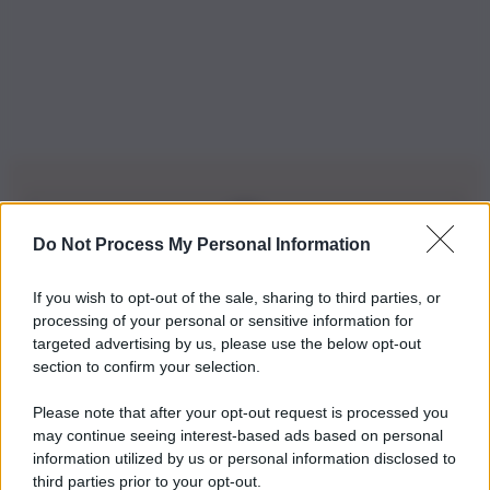
Do Not Process My Personal Information
Iscriviti alla nostra Newsletter
If you wish to opt-out of the sale, sharing to third parties, or
Iscriviti alla nostra newsletter per non perdere le ultime
processing of your personal or sensitive information for
novità
targeted advertising by us, please use the below opt-out
section to confirm your selection.
Iscriviti Ora
Please note that after your opt-out request is processed you
may continue seeing interest-based ads based on personal
information utilized by us or personal information disclosed to
third parties prior to your opt-out.