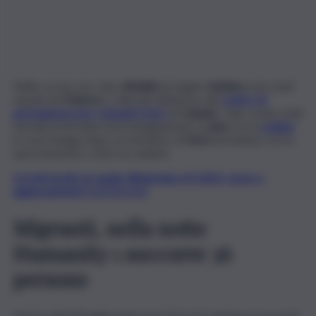
Nelle scorse ore, due
cittadini
di origine
tunisina
sono stati
espulsi da
Padova
e collocati all’interno del
centro di
permanenza per i rimpatri (Cpr)
di
Catania
. I due, erano stati
fermati al termine di un inseguimento in
auto
con la
polizia
in zona Stanga dopo un tentativo di
furto
terminato con lo
speronamento contro la volante.
Iscriviti gratis al canale WhatsApp di QdS.it, news e
aggiornamenti CLICCA QUI
Migranti, nella notte
Humanity 1 soccorre 36
persone
Intorno all’1.00 della notte tra il 10 e l’11 ottobre, la nave di