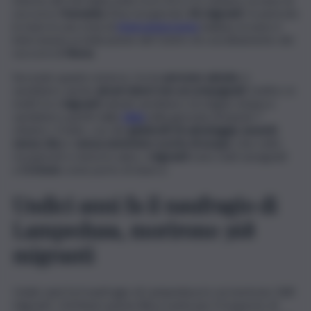
soccorso
Humanity 1
ha recuperato
36 migranti
. In pericolo
in mare in una zona di
ricerca/soccorso
italiana, la nave è
intervenuta su indicazione del Centro di coordinamento dei
soccorsi di
Roma
.
Secondo quanto emerso, tra le
persone salvate
ci
sarebbero anche
alcuni minori non accompagnati.
Inoltre, in
molti tra i
migranti
salvati sarebbero di origine siriana e
sarebbero partiti dalla
Libia
nella giornata di lunedì 7
ottobre. Il tutto, con dei
giubbotti di salvataggio assenti,
senza cibo
e
senza nemmeno scorte di acqua.
Una volta
recuperati e messi in salvo, i
migranti
sono stati assegnati
a
Crotone
come porto di sbarco.
Undici anni fa il naufragio di
Lampedusa, morirono 368
migranti
Undici anni fa il naufragio di Lampedusa in cui morirono 368
migranti. Un’imbarcazione libica usata per il trasporto di