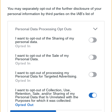
You may separately opt-out of the further disclosure of your
personal information by third parties on the IAB’s list of
© 2026 | Ediservice s.r.l. 95126 Catania – Via Principe
downstream participants.
Nicola, 22 – P.IVA: 01153210875 – Cciaa Catania n.
Personal Data Processing Opt Outs
This information may also be disclosed by us to third parties
01153210875 – Quotidiano di Sicilia usufruisce dei
on the IAB’s List of Downstream Participants that may further
contributi di cui al D.lgs n. 70/2017
I want to opt-out of the Sharing of my
disclose it to other third parties.
personal data.
Opted In
I want to opt-out of the Sale of my
Personal Data.
Chi Siamo
Opted In
Fondazione Etica e Valori Marilù Tregua
Fondatore Carlo Alberto Tregua
Lavora con noi
I want to opt-out of processing my
Personal Data for Targeted Advertising.
Gerenza
Opted In
I want to opt-out of Collection, Use,
Retention, Sale, and/or Sharing of my
Personal Data that Is Unrelated with the
Purposes for which it was collected.
Opted Out
Scarica l’app