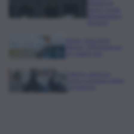
inclusione ad
agosto? Le date
del pagamento e
dei rinnovi
Turismo, Osservatorio
Telepass: +20% di interesse
per i viaggi in auto
Palermo, rapina in un
centro scommesse: bottino
da 5mila euro