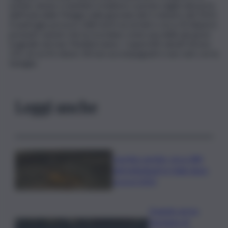
uomini, donne e bambini si inabissò a poche miglia dal porto
dell’Isola delle Pelagie nella giornata del 3 ottobre del 2013.
Il naufragio provocò 368 morti accertati e circa 20 dispersi
presunti, numeri che la ricordano come una delle più gravi
tragedie nel mar Mediterraneo. I superstiti salvati furono
155, di cui 41 minori: 40 non accompagnati e uno solo con la
famiglia.
Leggi anche
Caretta caretta, circa 280
nidi individuati in Italia dopo
record 2025
Quando arriva
l’assegno di