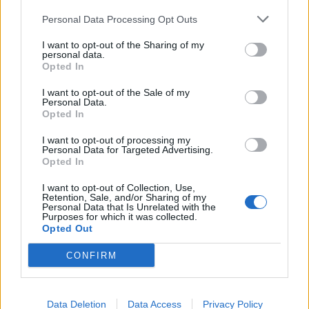
Nicola, 22 – P.IVA: 01153210875 – Cciaa Catania n.
Personal Data Processing Opt Outs
This information may also be disclosed by us to third parties
01153210875 – Quotidiano di Sicilia usufruisce dei
on the IAB’s List of Downstream Participants that may further
contributi di cui al D.lgs n. 70/2017
I want to opt-out of the Sharing of my
disclose it to other third parties.
personal data.
Opted In
I want to opt-out of the Sale of my
Personal Data.
Chi Siamo
Opted In
Fondazione Etica e Valori Marilù Tregua
Fondatore Carlo Alberto Tregua
Lavora con noi
I want to opt-out of processing my
Personal Data for Targeted Advertising.
Gerenza
Opted In
I want to opt-out of Collection, Use,
Retention, Sale, and/or Sharing of my
Personal Data that Is Unrelated with the
Purposes for which it was collected.
Opted Out
Scarica l’app
CONFIRM
Privacy Policy
Preferenze Privacy
Data Deletion
Data Access
Privacy Policy