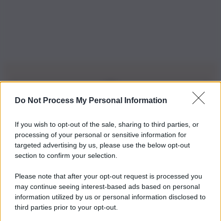
Do Not Process My Personal Information
Iscriviti alla nostra Newsletter
If you wish to opt-out of the sale, sharing to third parties, or
Iscriviti alla nostra newsletter per non perdere le ultime
processing of your personal or sensitive information for
novità
targeted advertising by us, please use the below opt-out
section to confirm your selection.
Iscriviti Ora
Please note that after your opt-out request is processed you
may continue seeing interest-based ads based on personal
information utilized by us or personal information disclosed to
third parties prior to your opt-out.