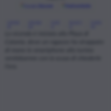
Google
Discover
Fonti preferite
CATAN
CRONA
FURT
RICATT
TURIS
, 
, 
, 
, 
IA
CA
O
O
TA
La vicenda è iniziata alla Playa di
Catania, dove un ragazzo ha strappato
di mano lo smartphone alla turista
ventiduenne con la scusa di chiederle
l’ora.