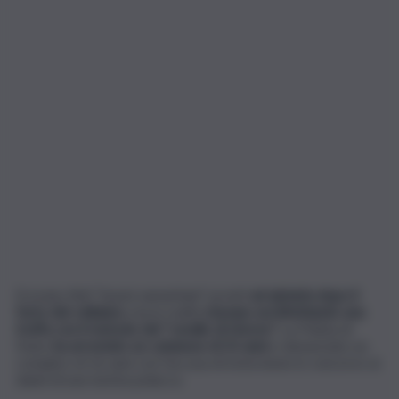
Si erano finti “buoni samaritani” pronti
ad aiutarla dopo il
furto del cellulare,
ma in realtà
stavano architettando una
truffa con il metodo del “cavallo di ritorno”.
La Polizia di
Stato
ha arrestato un catanese di 22 anni
e denunciato un
complice di 16 anni con l’accusa di estorsione in concorso ai
danni di una turista polacca.