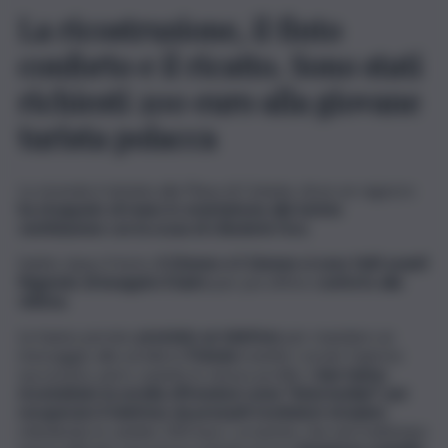
La ricostruzione, il finto
conforto e il ricatto. Sono stati
richiesti 200 euro alla giovane
turista polacca
La vicenda è iniziata alla Playa di Catania, dove un ragazzo
ha strappato di mano lo smartphone alla turista
ventiduenne con la scusa di chiederle l’ora.
Subito dopo il furto,
il 22enne e il 16enne si sono fatti avanti
fingendo di inseguire il ladro
per poi offrire
conforto alla
vittima.
Le hanno persino
prestato un telefono
per mandare un
messaggio alla sorella in
Polonia
tramite i social. Il giorno
successivo, però, usando lo stesso profilo,
i due hanno
ricontattato la sorella offrendosi come “intermediari” per
recuperare il telefono da presunti ricettatori stranieri,
chiedendo in cambio 200 euro. La turista, che nel frattempo