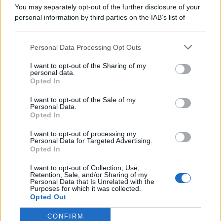
You may separately opt-out of the further disclosure of your
personal information by third parties on the IAB’s list of
© 2026 | Ediservice s.r.l. 95126 Catania – Via Principe
downstream participants.
Nicola, 22 – P.IVA: 01153210875 – Cciaa Catania n.
Personal Data Processing Opt Outs
This information may also be disclosed by us to third parties
01153210875 – Quotidiano di Sicilia usufruisce dei
on the IAB’s List of Downstream Participants that may further
contributi di cui al D.lgs n. 70/2017
I want to opt-out of the Sharing of my
disclose it to other third parties.
personal data.
Opted In
I want to opt-out of the Sale of my
Personal Data.
Chi Siamo
Opted In
Fondazione Etica e Valori Marilù Tregua
Fondatore Carlo Alberto Tregua
Lavora con noi
I want to opt-out of processing my
Personal Data for Targeted Advertising.
Gerenza
Opted In
I want to opt-out of Collection, Use,
Retention, Sale, and/or Sharing of my
Personal Data that Is Unrelated with the
Purposes for which it was collected.
Opted Out
Scarica l’app
CONFIRM