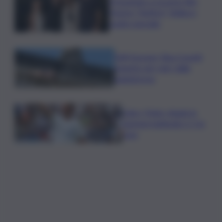
Presentato a Locarno film
Totorici “Ketticé”, Bellucci
ospite speciale
Tuffi Europei, Elisa Cosetti
argento nel ‘volo’ dalla
piattaforma
Calco, l’Inter chiude la
tournee battendo 2-1 la
Juve