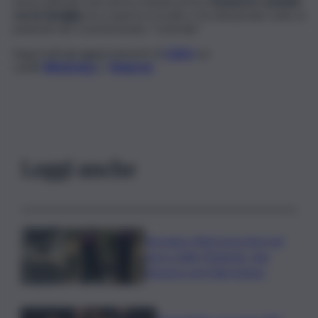
aveva attivato una nuova scheda ed era
rimasta in contatto
con la famiglia,
ha scoperto il ricatto e ha denunciato tutto ai
poliziotti del Commissariato “Centrale”.
Segui tutti gli aggiornamenti di
QdS.it
sui
canali
WhatsApp
e
Telegram
Leggi anche
Bruciano rifiuti pericolosi nel
parco delle Madonie, due
denunce nel Palermitano