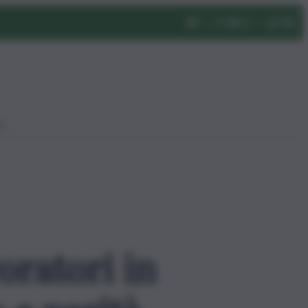
eo
oratori in