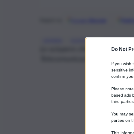
Google
Discover
Fonti 
Seguici su
, 
, 
CATANIA
SCIOPERO
TELECOMUNI
Lo sciopero che si terrà a Cat
Do Not Pr
Telecomunicazioni insieme alle
If you wish 
sensitive in
confirm your
Please note
based ads b
third parties
You may sepa
parties on t
This informa