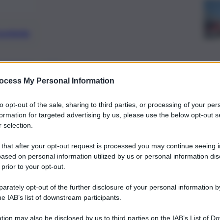
preferite
, 
CAZIONI
UGL
ania è promosso dall’Ugl
ocess My Personal Information
 altre organizzazioni sindacali.
to opt-out of the sale, sharing to third parties, or processing of your per
formation for targeted advertising by us, please use the below opt-out s
 selection.
 that after your opt-out request is processed you may continue seeing i
ased on personal information utilized by us or personal information dis
 prior to your opt-out.
rately opt-out of the further disclosure of your personal information by
he IAB’s list of downstream participants.
tion may also be disclosed by us to third parties on the IAB’s List of 