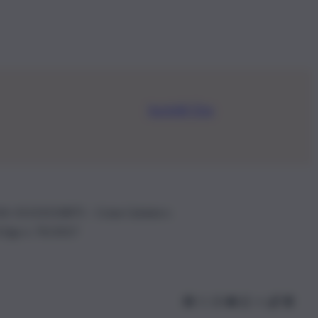
Iscriviti Ora
.IVA: 01153210875 – Cciaa Catania n.
 D.lgs n. 70/2017