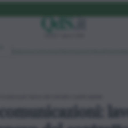
venerdì 7 agosto 2026
Ambiente
Lavoro
Economia
Politica
Cultura
Dai Mercati
Podcast
Vid
 in piazza per rinnovo del contratto e parità salariale
comunicazioni: lav