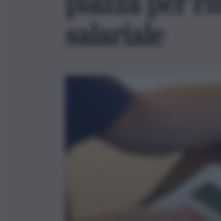
piazza per ri
salariale