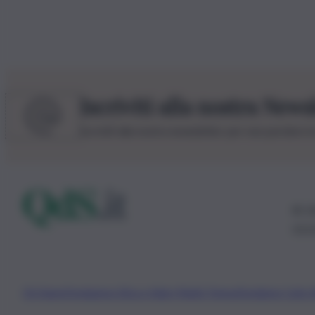
Iscriviti alla nostra News
Iscriviti alla nostra newsletter per non perdere 
© 20
0115
Chi Siamo
Fondazione Etica e Valori Marilù Tregua
Fondatore Carlo 