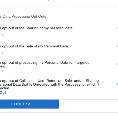
 that may further disclose it to other third parties.
l Data Processing Opt Outs
o opt-out of the Sharing of my personal data.
sotto la sede di
Confindustria Catania
di Via Vittorio Veneto
. Lo
sciopero
è promosso dall’
Ugl
Telecomunicazioni
In
o opt-out of the Sale of my Personal Data.
lo Arcarisi sullo sciopero
In
to opt-out of processing my Personal Data for Targeted
retario provinciale dell’Ugl Telecomunicazioni Catania – per
ing.
In
azionale di Lavoro (CCNL) che è scaduto da oltre due anni.
re il potere d’acquisto per i lavoratori”.
o opt-out of Collection, Use, Retention, Sale, and/or Sharing
ersonal Data that Is Unrelated with the Purposes for which it
trastare la disparità retributiva tra uomini e donne. La
lected.
nomica, ma un pilastro fondamentale per costruire una
Out
CONFIRM