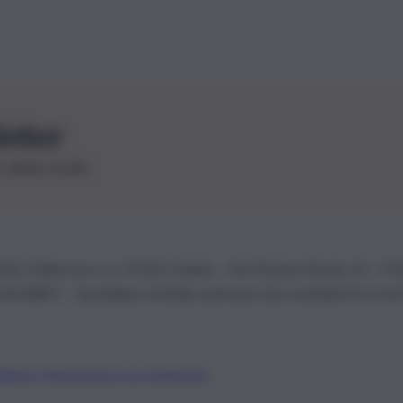
letter
le ultime novità
26 | Ediservice s.r.l. 95126 Catania – Via Principe Nicola, 22 – P
3210875 – Quotidiano di Sicilia usufruisce dei contributi di cui al
Alberto Tregua
Lavora con noi
Gerenza