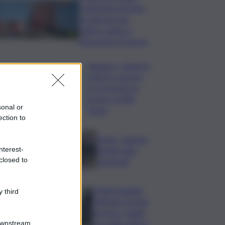
Cattedrale gremita
nel silenzio per
l’ultimo saluto a
Alessandra Frazzica
Roggero, Salvini lo
visita in carcere:
no pressioni su
grazia, profilo
sonal or
basso
ection to
Tennis, Jasmine
Paolini salta
nterest-
closed to
Cincinnati
Arabia Saudita-
 third
Pakistan-Turchia
serrano i ranghi
con patto difesa
Downstream