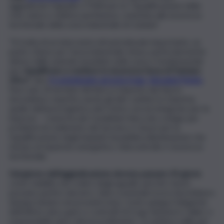
aggiudicato l’appalto CT004 per la “riqualificazione della
rete viaria e relative pertinenze, orientata alla sicurezza
territoriale della zona Industriale di Catania”.
“Si tratta di un intervento infrastrutturale importante, un
punto chiave per l’area industriale etnea, particolarmente
atteso dalle aziende insediate nella zona e fondamentale
per
riqualificare e mettere in sicurezza l’area di Pantano
d’Arci
” dice
il commissario ad acta Irsap, Giovanni Perino
.
Non solo. Al termine del blocco imposto dai Dpcm
dovrebbero ripartire anche gli altri cantieri in stand by:
quello dell’area logistica del Centro servizi integrato per le
imprese – Caserma dei Carabinieri bloccato a lungo per
problemi di cedimento del terreno e i lavori per la
riqualificazione degli impianti di pubblica illuminazione che
mirano al risparmio energetico, telecontrollo e sicurezza
territoriale.
Dal giorno dell’aggiudicazione devono passare 35 giorni
,
come stabilito nel codice degli appalti, perché i lavori
possano partire davvero. Salvo eventuali ricorsi dovrebbero
dunque iniziare nei prossimi mesi. Come spiega il dirigente
dell’ufficio unico gare e contratti di Irsap Salvatore Callari, e
responsabile unico del procedimento: “il cantiere edile per