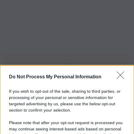
Do Not Process My Personal Information
Iscriviti alla nostra Newsletter
If you wish to opt-out of the sale, sharing to third parties, or
Iscriviti alla nostra newsletter per non perdere le ultime
processing of your personal or sensitive information for
novità
targeted advertising by us, please use the below opt-out
section to confirm your selection.
Iscriviti Ora
Please note that after your opt-out request is processed you
may continue seeing interest-based ads based on personal