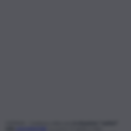
CATANIA – Comincia a sbloccarsi
la situazione “cantieri”
nella
zona industriale
.
Lo scorso 21 aprile è stato