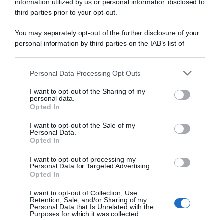
information utilized by us or personal information disclosed to
third parties prior to your opt-out.
You may separately opt-out of the further disclosure of your
personal information by third parties on the IAB’s list of
© 2026 | Ediservice s.r.l. 95126 Catania – Via Principe
downstream participants.
Nicola, 22 – P.IVA: 01153210875 – Cciaa Catania n.
Personal Data Processing Opt Outs
This information may also be disclosed by us to third parties
01153210875 – Quotidiano di Sicilia usufruisce dei
on the IAB’s List of Downstream Participants that may further
contributi di cui al D.lgs n. 70/2017
I want to opt-out of the Sharing of my
disclose it to other third parties.
personal data.
Opted In
I want to opt-out of the Sale of my
Personal Data.
Chi Siamo
Opted In
Fondazione Etica e Valori Marilù Tregua
Fondatore Carlo Alberto Tregua
Lavora con noi
I want to opt-out of processing my
Personal Data for Targeted Advertising.
Gerenza
Opted In
I want to opt-out of Collection, Use,
Retention, Sale, and/or Sharing of my
Personal Data that Is Unrelated with the
Purposes for which it was collected.