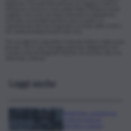
Buttaceto. Prevede interventi per un maggiore stato di
efficienza e sicurezza. Sarà quindi rifatto l’asfalto in modo
capillare così come verranno sistemate le segnaletiche
verticali e orizzontali nonché le aree a verde, e la
manutenzione dei fossi di guardia a presidio delle strade e
dei canali principali presenti nella zona.
Fino ad oggi non è garantito il naturale deflusso delle acque
piovane, che in caso di piogge generano allagamenti che
causano notevoli disagi alle aziende che lavorano alla zona
industriale catanese.
Leggi anche
Bitdefender: popolarità de
L’Odissea usata per
diffondere malware