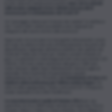
la rete viaria di Catania potrà partire
dopo che le aziende
edili avranno adeguato la loro attività ai protocolli di
sicurezza per il contenimento del Covid-19
”.
Un “passaggio chiave per il riavvio dei cantieri” lo definisce
che “come tutti i settori produttivi sono chiamati ad
adeguarsi alle nuove norme sulla sicurezza”.
Approvato circa un anno fa, il progetto interamente curato
da Irsap, ha atteso il decreto di finanziamento da parte del
dipartimento regionale attività produttive dal capitolo dei
fondi del ‘Patto per il Sud’ per vedere avviato il bando di
gara. La selezione è stata lunga perché sono pervenute 225
offerte, 210 sono state ammesse alla gara e 168 sono
state ritenute valide dopo l’eliminazione vista la soglia di
anomalia. Visto il periodo di quarantena causato
dall’epidemia da Covi-19 inoltre,
la Commissione di Gara si è
riunita in videoconferenza per l’ultima seduta di gara
. Ha
vinto la ditta agrigentina “Sofia costruzioni Srl” e l’importo
totale stanziato è di 2.303.716,80 euro.
La zona interessata è quella di Pantano d’Arci
per una
superficie di circa 1800 ettari dei blocchi Giancata, Pezza
Grande, Palma 1, Palma 2, Passo Martino, Torre Allegra e