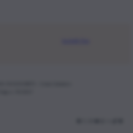
Iscriviti Ora
.IVA: 01153210875 – Cciaa Catania n.
 D.lgs n. 70/2017