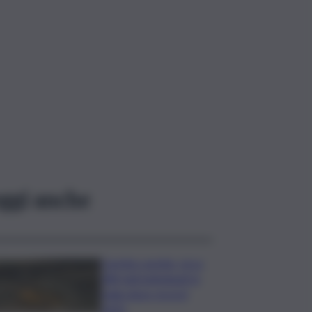
ggi anche
Caretta caretta, circa
280 nidi individuati in
Italia dopo record
2025