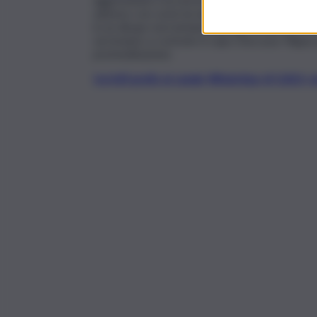
adesivo con cui le ha tappato la bocca e dei sa
in un dirupo non lontano dal lago di Barcis, a o
serviranno a costruire il capo d’accusa: Filip
premeditazione.
Iscriviti gratis al canale WhatsApp di QdS.i