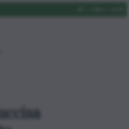
eo
uccisa