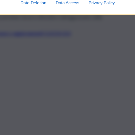
Data Deletion
Data Access
Privacy Policy
cchi neri con cui ha cercato di coprire il cadavere buttato
ltre 100 chilometri dal luogo dell’omicidio. Dettagli che
po potrebbe doversi difendere dall’aggravante della
t, news e aggiornamenti CLICCA QUI