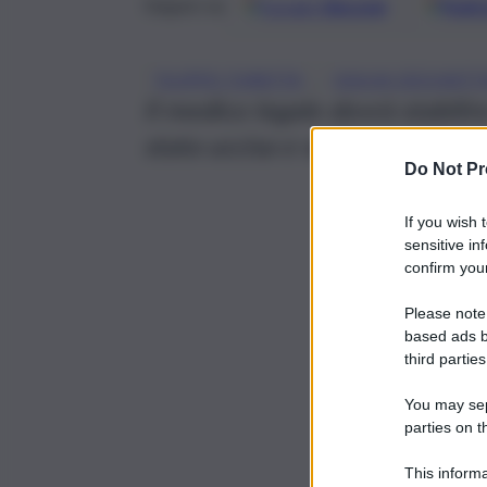
Google
Discover
Fonti 
Seguici su
, 
FILIPPO TURETTA
GIULIA CECCHETT
Il medico legale dovrà stabili
stata uccisa e se il suo corpo 
Do Not Pr
If you wish 
sensitive in
confirm your
Please note
based ads b
third parties
You may sepa
parties on t
This informa