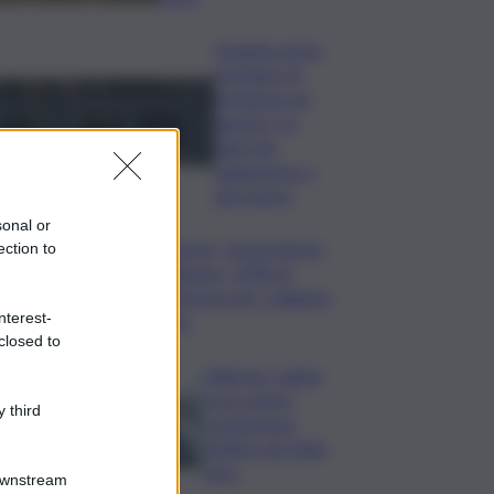
Quando arriva
l’assegno di
inclusione ad
agosto? Le
date del
pagamento e
dei rinnovi
sonal or
Turismo, Osservatorio
ection to
Telepass: +20% di
interesse per i viaggi in
nterest-
auto
closed to
Palermo, rapina
in un centro
 third
scommesse:
bottino da 5mila
euro
Downstream