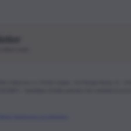
letter
le ultime novità
26 | Ediservice s.r.l. 95126 Catania – Via Principe Nicola, 22 – P
3210875 – Quotidiano di Sicilia usufruisce dei contributi di cui al
Alberto Tregua
Lavora con noi
Gerenza