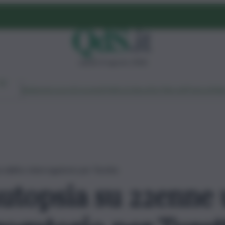
sabato 8 agosto 2026
Ambiente
Lavoro
Economia
Politica
Cultura
Dai Mercati
Podcast
Vid
dall’ex: interrogatorio per Turetta
autopsia su 22enne 