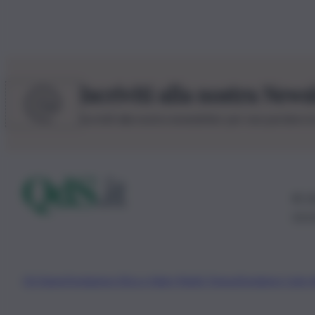
Iscriviti alla nostra News
Iscriviti alla nostra newsletter per non perdere 
© 20
0115
Chi Siamo
Fondazione Etica e Valori Marilù Tregua
Fondatore Carlo 