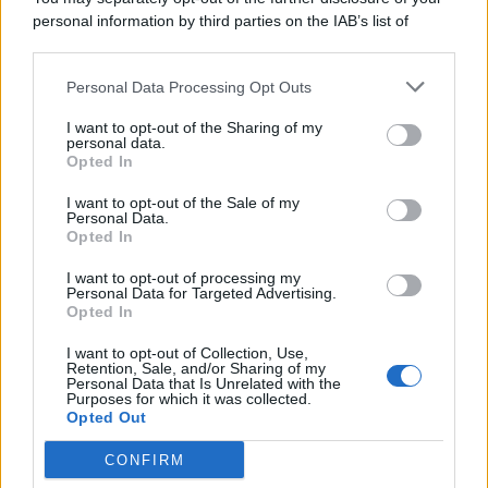
personal information by third parties on the IAB’s list of
© 2026 | Ediservice s.r.l. 95126 Catania – Via Principe
downstream participants.
Nicola, 22 – P.IVA: 01153210875 – Cciaa Catania n.
Personal Data Processing Opt Outs
This information may also be disclosed by us to third parties
01153210875 – Quotidiano di Sicilia usufruisce dei
on the IAB’s List of Downstream Participants that may further
contributi di cui al D.lgs n. 70/2017
I want to opt-out of the Sharing of my
disclose it to other third parties.
personal data.
Opted In
I want to opt-out of the Sale of my
Personal Data.
Chi Siamo
Opted In
Fondazione Etica e Valori Marilù Tregua
Fondatore Carlo Alberto Tregua
Lavora con noi
I want to opt-out of processing my
Personal Data for Targeted Advertising.
Gerenza
Opted In
I want to opt-out of Collection, Use,
Retention, Sale, and/or Sharing of my
Personal Data that Is Unrelated with the
Purposes for which it was collected.
Opted Out
Scarica l’app
CONFIRM