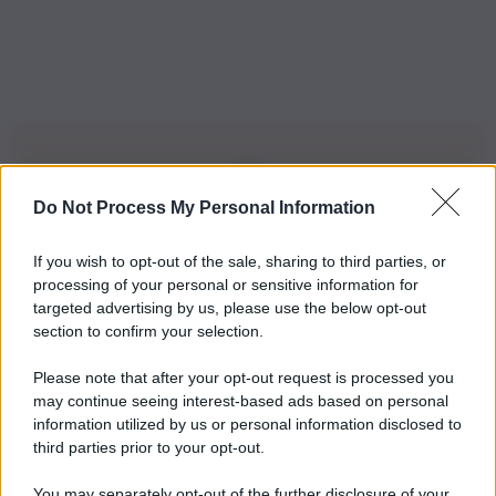
Do Not Process My Personal Information
Iscriviti alla nostra Newsletter
If you wish to opt-out of the sale, sharing to third parties, or
Iscriviti alla nostra newsletter per non perdere le ultime
processing of your personal or sensitive information for
novità
targeted advertising by us, please use the below opt-out
section to confirm your selection.
Iscriviti Ora
Please note that after your opt-out request is processed you
may continue seeing interest-based ads based on personal
information utilized by us or personal information disclosed to
third parties prior to your opt-out.
You may separately opt-out of the further disclosure of your