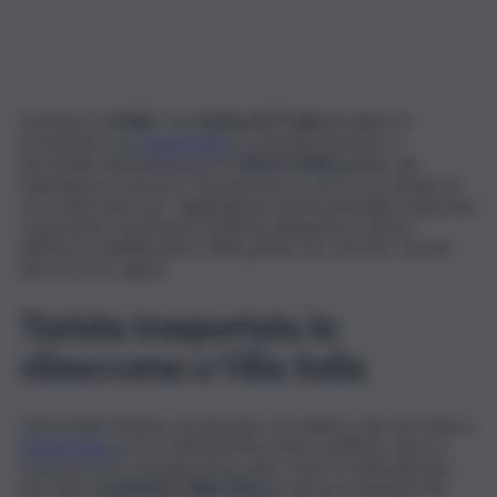
Dramma a
Cefalù
. Una
turista di 17 anni
di Velletri è
precipitata con
parapendio
in contrada Monteò. Il
personale dell’ambulanza di
118 di Cefalù
guidati dal
rianimatore Francesco Buonasorte è sceso in un dirupo di
circa 600 metri per raggiungerla il prima possibile la giovane
e garantirle l’assistenza sanitaria adeguata in attesa
dell’arrivo dell’elicottero della polizia con a bordo i tecnici
del soccorso alpino.
Turista trasportata in
elisoccorso a Villa Sofia
Quest’ultimi l’hanno recuperata con l’utilizzo del verricello e
trasportata
presso l’elisuperficie di Boccadifalco dove è
stata presa in consegna da un altro mezzo medicalizzato
del 118 e
trasferita a Villa Sofia
per gli accertamenti del