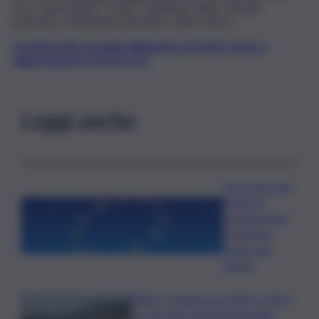
caso. L’intervento è stato coordinato dalla centrale
operativa 118 diretta dal dottor Fabio Genco.
Iscriviti gratis al canale WhatsApp di QdS.it, news e
aggiornamenti CLICCA QUI
Leggi anche
Oroscopo del
lunedì, le
previsioni del
10 agosto
segno per
segno
Rifiuti, in Sicilia tra il 2024 e 2025
un calo dei conferimenti nelle