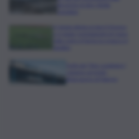
discariche di oltre 50mila
tonnellate
Il Catania elimina ai rigori il Vicenza
e si regala i trentaduesimi di Coppa
Italia contro il Parma: la cronaca e il
tabellino
Truffa del “finto carabiniere”,
catanese arrestato
all’aeroporto di Palermo