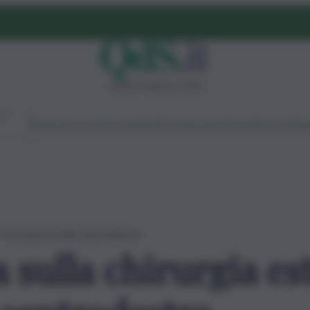
sabato 8 agosto 2026
Ambiente
Lavoro
Economia
Politica
Cultura
Dai Mercati
Podcast
Vid
a”: la proposta del centrodestra
a sulla chirurgia est