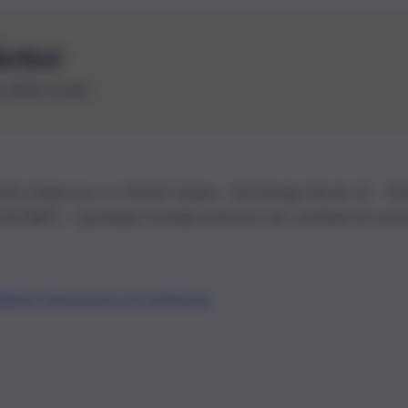
letter
le ultime novità
26 | Ediservice s.r.l. 95126 Catania – Via Principe Nicola, 22 – P
3210875 – Quotidiano di Sicilia usufruisce dei contributi di cui al
Alberto Tregua
Lavora con noi
Gerenza