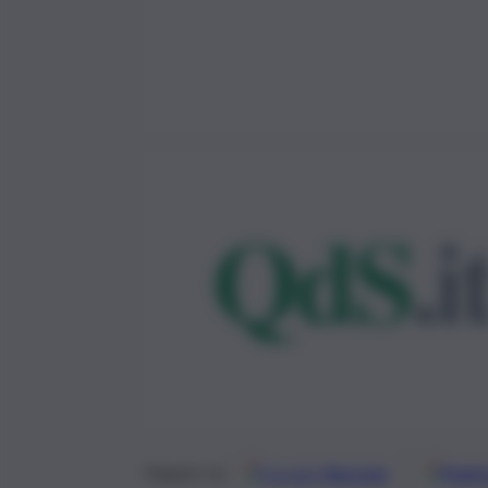
Google
Discover
Fonti 
Seguici su