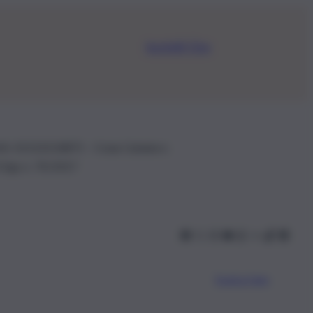
Iscriviti Ora
.IVA: 01153210875 – Cciaa Catania n.
 D.lgs n. 70/2017
Scarica l’app