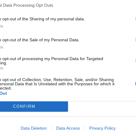
l Data Processing Opt Outs
e l’Iva alle operazioni di chirurgia estetica. E al contempo
o opt-out of the Sharing of my personal data.
i un settore, medici e pazienti, alle prese da tempo con
In
trodestra in una mozione.
o opt-out of the Sale of my Personal Data.
a – spiega la prima firmataria Annarita Patriarca di Forza
stazioni sanitarie non sottoposte a trattamento Iva.
In
stato di completo benessere fisico, psichico e sociale’ che
to opt-out of processing my Personal Data for Targeted
o di infermità”.
ing.
In
– prosegue Patriarca – richiedendone addirittura il
cità per gli operatori di settore e per gli stessi pazienti,
o opt-out of Collection, Use, Retention, Sale, and/or Sharing
ersonal Data that Is Unrelated with the Purposes for which it
 dell’Amministrazione finanziaria”.
lected.
Out
sputa legale: nel 2005 una circolare dell’Agenzia delle
estazioni di medicina e chirurgia estetica, perché
CONFIRM
l’Oms, ricorda la mozione, il concetto di salute include
i malattia”.
le Entrare hanno contestato la mancanza del versamento
Data Deletion
Data Access
Privacy Policy
di Giustizia Ue secondo cui le operazioni estetiche rientrano
a che fare con traumi, handicap e malattie.