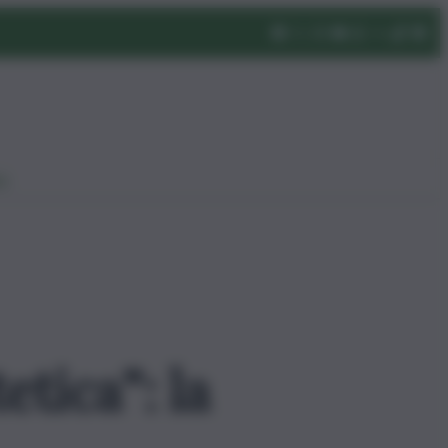
eo
etica”: la