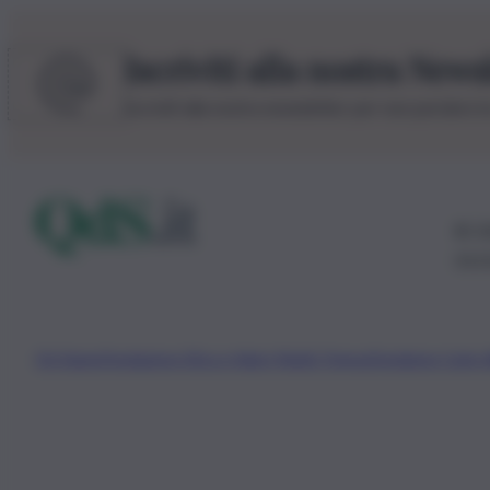
Iscriviti alla nostra News
Iscriviti alla nostra newsletter per non perdere 
© 20
0115
Chi Siamo
Fondazione Etica e Valori Marilù Tregua
Fondatore Carlo 