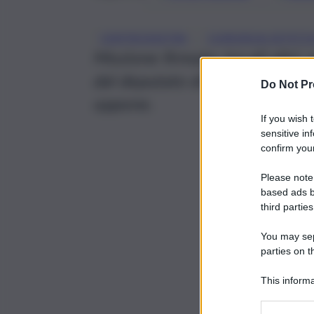
, 
CENTRODESTRA
CHIRURGIA ESTETI
Mozione firmata, tra gli altri,
dal deputato di Fratelli d’Itali
Do Not Pr
oppone.
If you wish 
sensitive in
confirm your
Please note
based ads b
third parties
You may sepa
parties on t
This informa
Participants