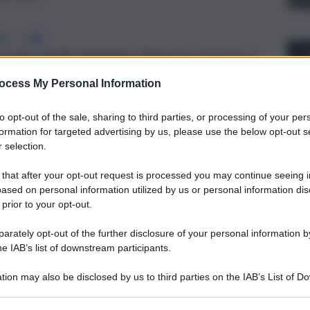
, 
CA
IVA
 anche dalla leghista Simona Loizzo e
a Luciano Ciocchetti. Fratoianni si
ocess My Personal Information
to opt-out of the sale, sharing to third parties, or processing of your per
formation for targeted advertising by us, please use the below opt-out s
 selection.
 that after your opt-out request is processed you may continue seeing i
ased on personal information utilized by us or personal information dis
 prior to your opt-out.
rately opt-out of the further disclosure of your personal information by
he IAB’s list of downstream participants.
tion may also be disclosed by us to third parties on the IAB’s List of 
 that may further disclose it to other third parties.