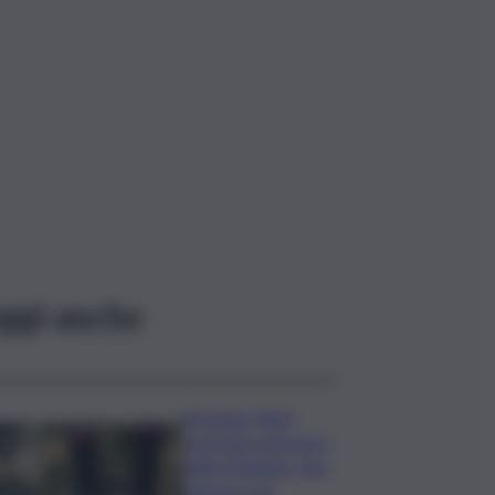
ggi anche
Bruciano rifiuti
pericolosi nel parco
delle Madonie, due
denunce nel