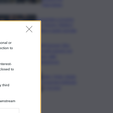
Palermitano
Presentato a Locarno
film Totorici “Ketticé”,
Bellucci ospite speciale
sonal or
Tuffi Europei, Elisa
ection to
Cosetti argento nel
‘volo’ dalla
piattaforma
nterest-
closed to
Calco, l’Inter chiude
la tournee battendo
 third
2-1 la Juve
Downstream