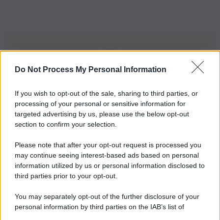
Do Not Process My Personal Information
Iscriviti alla nostra Newsletter
If you wish to opt-out of the sale, sharing to third parties, or
Iscriviti alla nostra newsletter per non perdere le ultime
processing of your personal or sensitive information for
novità
targeted advertising by us, please use the below opt-out
section to confirm your selection.
Iscriviti Ora
Please note that after your opt-out request is processed you
may continue seeing interest-based ads based on personal
information utilized by us or personal information disclosed to
third parties prior to your opt-out.
You may separately opt-out of the further disclosure of your
personal information by third parties on the IAB’s list of
© 2026 | Ediservice s.r.l. 95126 Catania – Via Principe
downstream participants.