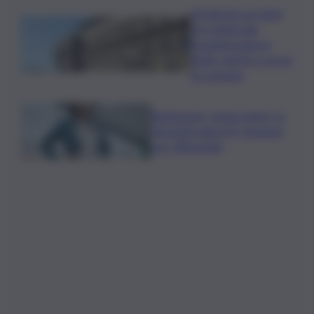
Ad agosto un clima
pre-elettorale
incandescente in
Sicilia, partiti a caccia
di consensi
Risoluzione ‘campo largo’ su
Giorgetti agita Pd, tensione
con i Riformisti