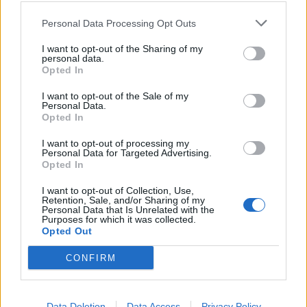
Nicola, 22 – P.IVA: 01153210875 – Cciaa Catania n.
Personal Data Processing Opt Outs
This information may also be disclosed by us to third parties
01153210875 – Quotidiano di Sicilia usufruisce dei
on the IAB’s List of Downstream Participants that may further
contributi di cui al D.lgs n. 70/2017
I want to opt-out of the Sharing of my
disclose it to other third parties.
personal data.
Opted In
I want to opt-out of the Sale of my
Personal Data.
Chi Siamo
Opted In
Fondazione Etica e Valori Marilù Tregua
Fondatore Carlo Alberto Tregua
Lavora con noi
I want to opt-out of processing my
Personal Data for Targeted Advertising.
Gerenza
Opted In
I want to opt-out of Collection, Use,
Retention, Sale, and/or Sharing of my
Personal Data that Is Unrelated with the
Purposes for which it was collected.
Opted Out
Scarica l’app
CONFIRM
Privacy Policy
Preferenze Privacy
Data Deletion
Data Access
Privacy Policy