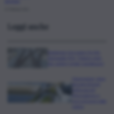
girovita
21 Febbraio 2021
Leggi anche
Raddoppio ferroviario Pa-Me,
Barbagallo (Pd): “Chiarire stato
dei cantieri Cefalù-Castelbuono”
Depurazione, dopo
decenni di buchi
nell’acqua nel
Mezzogiorno si
cerca di uscire dalla
melma