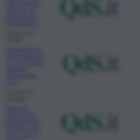
sulla chirurgia
estetica”: la
proposta del
centrodestra
20 Maggio 2023
turismo
Lampedusa, la
meta ideale per
chi cerca relax e
chirurgia
estetica low
cost
14 Giugno 2021
Consumo
Chirurgia
estetica, gli
interventi più
richiesti: seno,
occhi, naso e