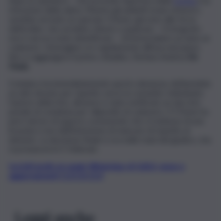
dopo la sepoltura – che prevede l’apertura della
tomba
e la
rimozione della salma. Mentre gli addetti erano al lavoro,
sarebbe arrivato un operaio 57enne, già noto alle forze
dell’ordine, che avrebbe chiesto a qualcuno – il fotografo
non è ancora stato identificato – di immortalarlo accanto al
cadavere. L’immagine si è rapidamente diffusa nel paese,
fino a raggiungere il primo cittadino, Stefano Andrea
De
Paola
.
Il sindaco ha immediatamente sporto denuncia, definendola
un atto dovuto per rispetto verso la comunità. Individuato
l’autore della foto, all’uomo è stato notificato un decreto
penale di condanna per vilipendio di cadavere. Il 57enne ha
però deciso di opporsi, sostenendo che si trattasse di una
bravata e non dell’intenzione di mancare di rispetto al
defunto. La decisione finale è ora nelle mani del giudice, che
si pronuncerà il 5 febbraio.
Iscriviti gratis al canale WhatsApp di QdS.it, news e
aggiornamenti CLICCA QUI
Leggi anche