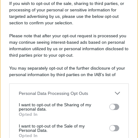
If you wish to opt-out of the sale, sharing to third parties, or
Iscriviti alla nostra newsletter per non perdere le ultime
processing of your personal or sensitive information for
novità
targeted advertising by us, please use the below opt-out
section to confirm your selection.
Iscriviti Ora
Please note that after your opt-out request is processed you
may continue seeing interest-based ads based on personal
information utilized by us or personal information disclosed to
third parties prior to your opt-out.
You may separately opt-out of the further disclosure of your
personal information by third parties on the IAB’s list of
© 2026 | Ediservice s.r.l. 95126 Catania – Via Principe
downstream participants.
Nicola, 22 – P.IVA: 01153210875 – Cciaa Catania n.
Personal Data Processing Opt Outs
This information may also be disclosed by us to third parties
01153210875 – Quotidiano di Sicilia usufruisce dei
on the IAB’s List of Downstream Participants that may further
contributi di cui al D.lgs n. 70/2017
I want to opt-out of the Sharing of my
disclose it to other third parties.
personal data.
Opted In
I want to opt-out of the Sale of my
Personal Data.
Chi Siamo
Opted In
Fondazione Etica e Valori Marilù Tregua