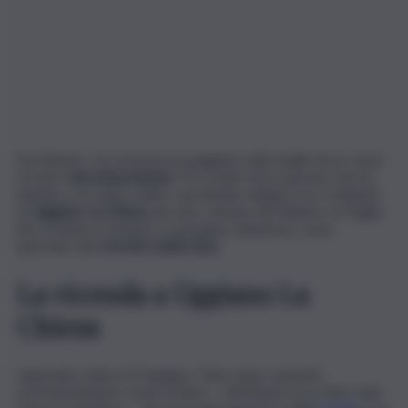
Sorridente, con un braccio poggiato sulle spalle di un corpo
ormai in
decomposizione
. È lo scatto di un operaio che ha
iniziato a circolare online, suscitando sdegno tra i residenti
di
Uggiano La Chiesa
, piccolo comune del Salento, in Puglia,
fino a indurre il sindaco a sporgere denuncia, come
riportato dal
Corriere della Sera
.
La vicenda a Uggiano La
Chiesa
L’episodio risale al 13 giugno. Tutto nasce durante
un’estumulazione, la procedura – effettuata circa dieci anni