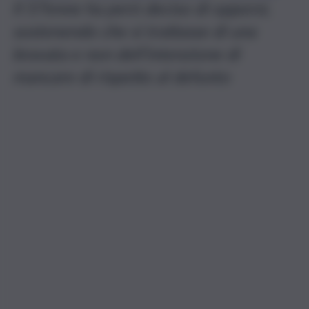
Il 57enne ha però deciso di opporsi,
sostenendo che si trattasse di una
bravata e non dell’intenzione di
mancare di rispetto al defunto