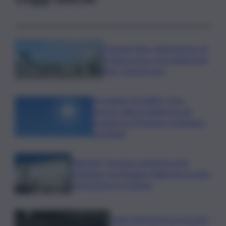
Eruzione Etna, all’aeroporto di
Catania nuovo stop degli arrivi
fino a questa sera
Un sabato da bollino rosso,
ancora caldo in Sicilia ma con
pioggia tra Messina e Catania: le
previsioni
Migranti, Governo conferma stop
Schengen con Spagna: Italia non accetta
imposizioni su frontiere
Sogin: bene Arera su acconti