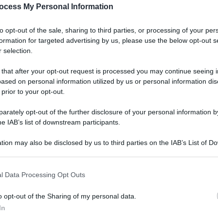
ocess My Personal Information
to opt-out of the sale, sharing to third parties, or processing of your per
l buio l’1 e 2
formation for targeted advertising by us, please use the below opt-out s
 selection.
 that after your opt-out request is processed you may continue seeing i
ased on personal information utilized by us or personal information dis
 prior to your opt-out.
rately opt-out of the further disclosure of your personal information by
he IAB’s list of downstream participants.
ie al cimitero di
 aree
tion may also be disclosed by us to third parties on the IAB’s List of 
 that may further disclose it to other third parties.
l Data Processing Opt Outs
o opt-out of the Sharing of my personal data.
In
morazione dei