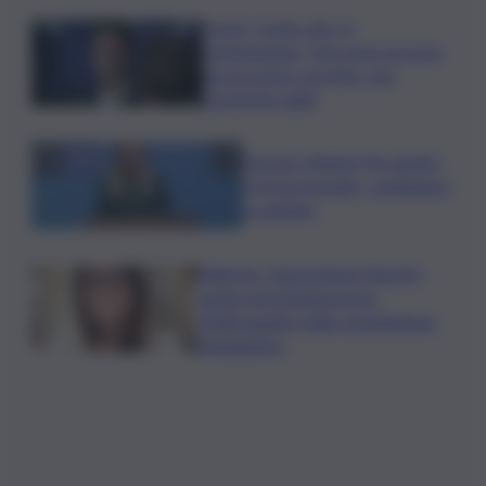
Covid, ‘Conte-day’ in
commissione: “non sono un eroe
ma un uomo corretto, non
troverete nulla”
Guccini, Meloni: l’ho amato
e mi ha formato, continuerò
a cantarlo
Palermo, l’operazione Varchi è
anche nel Sottogoverno:
D’Alessandro nella commissione
Urbanistica