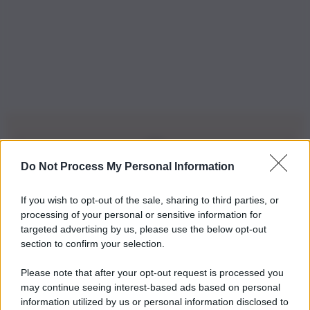
Do Not Process My Personal Information
Iscriviti alla nostra Newsletter
If you wish to opt-out of the sale, sharing to third parties, or
Iscriviti alla nostra newsletter per non perdere le ultime
processing of your personal or sensitive information for
novità
targeted advertising by us, please use the below opt-out
section to confirm your selection.
Iscriviti Ora
Please note that after your opt-out request is processed you
may continue seeing interest-based ads based on personal
information utilized by us or personal information disclosed to