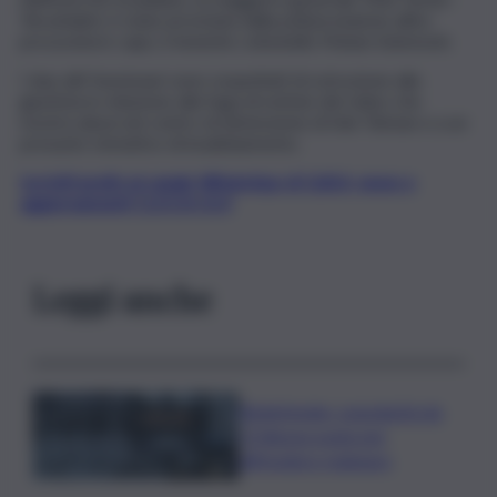
Yerushalmi, è stata arrestata dalla polizia insieme all’ex
procuratore capo, il tenente colonnello Matan Solomosh.
I due alti funzionari sono sospettati di ostruzione alla
giustizia in relazione alla fuga di notizie del video che
mostra abusi nel centro di detenzione di Sde Teiman e a un
presunto tentativo di insabbiamento.
Iscriviti gratis al canale WhatsApp di QdS.it, news e
aggiornamenti CLICCA QUI
Leggi anche
Bitdefender: popolarità de
L’Odissea usata per
diffondere malware