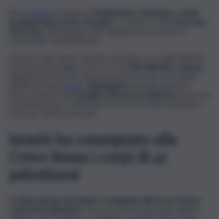
Resta
fragile
la tregua in
Medioriente. Centinaia
di
coloni
israeliani hanno preso d’assalto
il complesso della
Moschea
di Al-Aqsa
, effettuando visite guidate provocatorie e
celebrando rituali talmudici.
Gli Stati Uniti stanno facendo pressione su Israele affinché
consenta il passaggio sicuro a circa
200 militanti
di
Hamas
attualmente nascosti nei tunnel sotto le aree controllate
dall’Idf nel sud di
Gaza
.
Washington
ha inoltre inviato a
diversi membri del
Consiglio di Sicurezza dell’Onu
una bozza
di risoluzione per l’istituzione di una forza internazionale a
Gaza per almeno due anni.
Israele ha consegnato alla
Croce Rossa i corpi di 45
palestinesi
Lo Stato ebraico ha intanto consegnato alla Croce Rossa i
corpi di 45 palestines
i. L’ex procuratrice generale militare
dell’esercito israeliano, la maggiore generale Yifat Tomer-