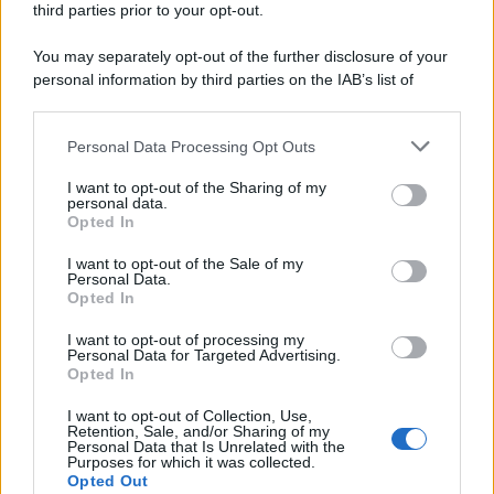
third parties prior to your opt-out.
You may separately opt-out of the further disclosure of your
personal information by third parties on the IAB’s list of
© 2026 | Ediservice s.r.l. 95126 Catania – Via Principe
downstream participants.
Nicola, 22 – P.IVA: 01153210875 – Cciaa Catania n.
Personal Data Processing Opt Outs
This information may also be disclosed by us to third parties
01153210875 – Quotidiano di Sicilia usufruisce dei
on the IAB’s List of Downstream Participants that may further
contributi di cui al D.lgs n. 70/2017
I want to opt-out of the Sharing of my
disclose it to other third parties.
personal data.
Opted In
I want to opt-out of the Sale of my
Personal Data.
Chi Siamo
Opted In
Fondazione Etica e Valori Marilù Tregua
Fondatore Carlo Alberto Tregua
Lavora con noi
I want to opt-out of processing my
Personal Data for Targeted Advertising.
Gerenza
Opted In
I want to opt-out of Collection, Use,
Retention, Sale, and/or Sharing of my
Personal Data that Is Unrelated with the
Purposes for which it was collected.
Opted Out
Scarica l’app