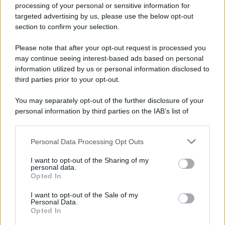
Iscriviti alla nostra newsletter per non perdere le ultime
processing of your personal or sensitive information for
novità
targeted advertising by us, please use the below opt-out
section to confirm your selection.
Iscriviti Ora
Please note that after your opt-out request is processed you
may continue seeing interest-based ads based on personal
information utilized by us or personal information disclosed to
third parties prior to your opt-out.
You may separately opt-out of the further disclosure of your
personal information by third parties on the IAB’s list of
© 2026 | Ediservice s.r.l. 95126 Catania – Via Principe
downstream participants.
Nicola, 22 – P.IVA: 01153210875 – Cciaa Catania n.
Personal Data Processing Opt Outs
This information may also be disclosed by us to third parties
01153210875 – Quotidiano di Sicilia usufruisce dei
on the IAB’s List of Downstream Participants that may further
contributi di cui al D.lgs n. 70/2017
I want to opt-out of the Sharing of my
disclose it to other third parties.
personal data.
Opted In
I want to opt-out of the Sale of my
Personal Data.
Chi Siamo
Opted In
Fondazione Etica e Valori Marilù Tregua
Fondatore Carlo Alberto Tregua