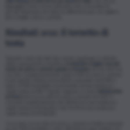
sulla stampa, il web ed on-air anche in radio
, che con un
linguaggio ironico ed accattivante mira a ricordare le
piccole attenzioni che fanno la differenza per raccogliere
più e meglio carta e cartone.
Risultati 2021: il terzetto di
testa
Tenendo conto dei dati dei comuni capoluogo e volendo
stilare una ipotetica classifica,
la simbolica maglia rosa del
riciclo di carta e cartone spetta a Messina
che nel 2021 ha
raccolto complessivamente quasi il 39% di carta e cartone
in più rispetto all’anno precedente, passando da 8.583 a
quasi 12.000 tonnellate ed arrivando ad una media pro-
capite annua di 48,77 kg/ab. Seguono a ruota
Caltanissetta
ed Enna
dove la raccolta di carta e cartone nel 2021 è
cresciuta rispettivamente del 18,5% (con una media pro-
capite annua di 46 kg/ab) e del 10,1% (e una media pro-
capite annua di 44 kg/ab).
“In un anno, la raccolta di carta e cartone in Sicilia è passata
da 167.000 tonnellate a oltre 180.000 ed ogni siciliano nel