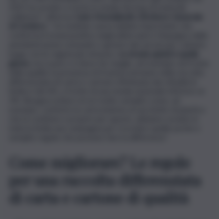
2021 ha avviato a riciclo in media 36,4 kg di materiali
cellulosici”, afferma
Carlo Montalbetti, Direttore Generale
di Comieco
. “Un risultato senza dubbio importante che
conferma il trend positivo degli ultimi anni e l’impegno delle
amministrazioni comunali e i gestori dei servizi per colmare
il gap con le regioni più virtuose.
La strada quindi è quella
giusta
, ma si può e si deve far meglio, ad esempio sul fronte
della qualità: la presenza di frazioni estranee nella raccolta
differenziata di carta e cartone effettuata dai cittadini in
Sicilia è del 6%, a fronte di una media nazionale inferiore al
3%. Bisogna evitare errori molto semplici come, ad
esempio, conferire la carta insieme al sacchetto di plastica
che la contiene e proprio per questo, abbiamo avviato in
tutta la Sicilia una campagna per ricordare quelle poche e
semplici regole che possono fare la differenza”.
Come migliorare? Le regole
per una raccolta differenziata
di carta e cartone di qualità