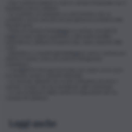
– Non conferire insieme a carta e cartone l’eventuale sacco
di plastica che la contiene.
– Lo scontrino, se stampato su carta termica, non va
conferito con la carta perché può generare problemi nelle
fasi del riciclo.
– Prima di conferire l’imballaggio in cartone, ricordati di
togliere nastri adesivi, graffette e altri punti metallici:
materiali non cellulosici di questo tipo vanno separati dalla
carta.
– Appiattisci e comprimi gli imballaggi in carta e cartone per
ridurne il volume, prima di conferirli nell’apposito
contenitore.
– I tovaglioli di carta sporchi di cibo non vanno con la carta
ma devono essere conferiti nell’umido.
– La carta per alimenti non va nel contenitore di carta e
cartone, a meno che non sia indicato sulla confezione.
– In caso di ulteriori dubbi verifica le disposizioni del tuo
Comune di residenza.
Leggi anche