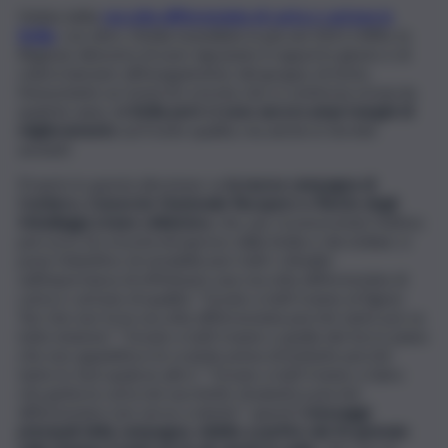
Volata della
raccolta differenziata di carta e cartone in
Sicilia
: con oltre 13mila tonnellate in più nel 2021 (+8%), la
Regione dimostra di aver ingranato il rapporto giusto e di
volersi lanciare all’inseguimento del gruppo di testa.
Nonostante un trend di crescita che si conferma ormai da
qualche anno, i
n Sicilia però ci sono ancora ampi margini di
miglioramento
sul fronte qualità, ma anche in termini
assoluti.
Proprio in questa direzione va
la nuova campagna di
Comieco, Consorzio Nazionale Recupero e Riciclo degli
Imballaggi a base cellulosica
, che, pur riconoscendo l’ottimo
percorso di crescita intrapreso dalla Sicilia e dai siciliani, si
pone l’obiettivo di sensibilizzare tutti i cittadini
sull’importanza di effettuare una raccolta differenziata di
carta e cartone di qualità. “Grazie a tutti tranne al Signor
Turi che non fa la raccolta differenziata perché tanto poi va
tutto insieme”, “Grazie a tutti tranne a quella del terzo piano
che non appiattisce le scatole prima di buttarle perché
tanto lo farà qualcun altro”, “Grazie a tutti tranne a Salvo
che getta la carta nel sacchetto di plastica perché
differenziare non serve a niente”: questi
i messaggi
principali della campagna, visibile a partire dal 26 gennaio