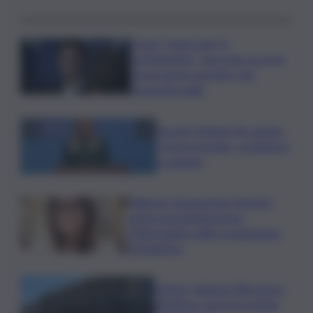
Covid, ‘Conte-day’ in
commissione: “non sono un eroe
ma un uomo corretto, non
troverete nulla”
Guccini, Meloni: l’ho amato
e mi ha formato, continuerò
a cantarlo
Palermo, l’operazione Varchi è
anche nel Sottogoverno:
D’Alessandro nella commissione
Urbanistica
Cefpas, Sabrina Cillia nuova
direttrice: arriva la nomina