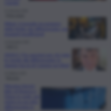
Caretta
21 Gennaio 2026
Primo piano
Rifiuti, il risveglio incompiuto
della Sicilia: più differenziata, ma
impianti insufficienti
12 Dicembre 2025
QdS Tv
VIDEO | Tra sanzioni per chi viola
le regole alla differenziata: la
doppia faccia di Catania sui rifiuti
10 Ottobre 2025
Messina
Messina Servizi,
blitz di finanza e
Digos in sede: nel
mirino la raccolta
differenziata in