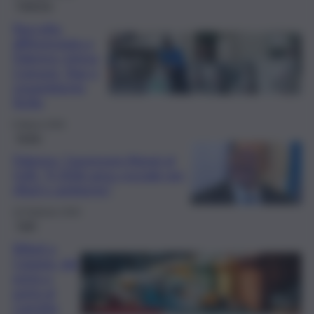
Palermo
Raccolta
differenziata a
Palermo: intesa
Comune, Rap e
Legambiente
Sicilia
6 Marzo 2026
Sicilia
Palermo, l’assessore Alongi al
QdS: “Il 2026 anno cruciale per
rifiuti e ambiente”
10 Febbraio 2026
Fatti
Rifiuti a
Catania, dal
porta a
porta al
Carretta