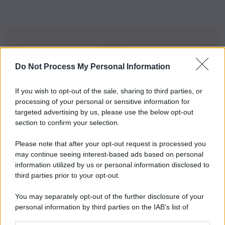
Do Not Process My Personal Information
Iscriviti alla nostra Newsletter
If you wish to opt-out of the sale, sharing to third parties, or
Iscriviti alla nostra newsletter per non perdere le ultime
processing of your personal or sensitive information for
novità
targeted advertising by us, please use the below opt-out
section to confirm your selection.
Iscriviti Ora
Please note that after your opt-out request is processed you
may continue seeing interest-based ads based on personal
information utilized by us or personal information disclosed to
third parties prior to your opt-out.
You may separately opt-out of the further disclosure of your
personal information by third parties on the IAB’s list of
© 2026 | Ediservice s.r.l. 95126 Catania – Via Principe
downstream participants.