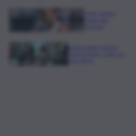
Tennis, Jasmine
Paolini salta
Cincinnati
Arabia Saudita-Pakistan-
Turchia serrano i ranghi con
patto difesa