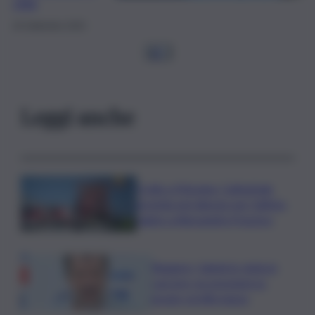
città
26 Settembre 2025
1
2
…
Leggi anche
Crollo a Messina, Cattedrale
gremita nel silenzio per l’ultimo
saluto a Alessandra Frazzica
Roggero, Salvini lo visita in
carcere: no pressioni su
grazia, profilo basso