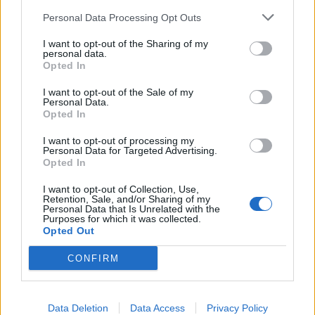
Nicola, 22 – P.IVA: 01153210875 – Cciaa Catania n.
Personal Data Processing Opt Outs
This information may also be disclosed by us to third parties
01153210875 – Quotidiano di Sicilia usufruisce dei
on the IAB’s List of Downstream Participants that may further
contributi di cui al D.lgs n. 70/2017
I want to opt-out of the Sharing of my
disclose it to other third parties.
personal data.
Opted In
I want to opt-out of the Sale of my
Personal Data.
Chi Siamo
Opted In
Fondazione Etica e Valori Marilù Tregua
Fondatore Carlo Alberto Tregua
Lavora con noi
I want to opt-out of processing my
Personal Data for Targeted Advertising.
Gerenza
Opted In
I want to opt-out of Collection, Use,
Retention, Sale, and/or Sharing of my
Personal Data that Is Unrelated with the
Purposes for which it was collected.
Opted Out
Scarica l’app
CONFIRM
Privacy Policy
Preferenze Privacy
Data Deletion
Data Access
Privacy Policy