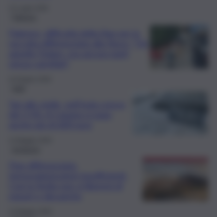
14 Luglio 2026
Palermo
Palermo, difficoltà della Rap per la
raccolta differenziata alla Noce: “Ok
appello Todaro, ma ancora tanti
senza carrellati”
24 Giugno 2026
Fatti
Tari alle stelle, nell’Isola cresce
del 3,1%. A Catania si paga
anche più di 600 euro
14 Maggio 2026
Inchiesta
Flop differenziata,
termovalorizzatori insufficienti.
Così la Sicilia non si libererà di
export e discariche
14 Maggio 2026