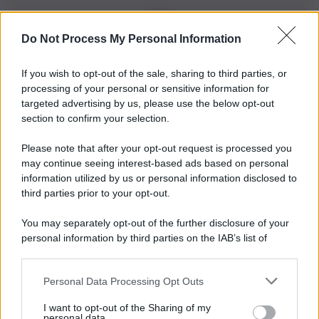
Do Not Process My Personal Information
Iscriviti alla nostra Newsletter
If you wish to opt-out of the sale, sharing to third parties, or
Iscriviti alla nostra newsletter per non perdere le ultime
processing of your personal or sensitive information for
novità
targeted advertising by us, please use the below opt-out
section to confirm your selection.
Iscriviti Ora
Please note that after your opt-out request is processed you
may continue seeing interest-based ads based on personal
information utilized by us or personal information disclosed to
third parties prior to your opt-out.
You may separately opt-out of the further disclosure of your
personal information by third parties on the IAB’s list of
© 2026 | Ediservice s.r.l. 95126 Catania – Via Principe
downstream participants.
Nicola, 22 – P.IVA: 01153210875 – Cciaa Catania n.
Personal Data Processing Opt Outs
This information may also be disclosed by us to third parties
01153210875 – Quotidiano di Sicilia usufruisce dei
on the IAB’s List of Downstream Participants that may further
contributi di cui al D.lgs n. 70/2017
I want to opt-out of the Sharing of my
disclose it to other third parties.
personal data.