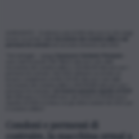
AGRIGENTO – Si attesta a più di 444 mila euro la cifra degli
incassi, accertati, dalla
riscossione dei condoni edilizi e dai
permessi di costruire
nel secondo trimestre del 2022.
“Nel dettaglio – spiega
l’assessore Gerlando Principato
–
sono stati incassati 318.748,62 mila euro solo dalla
riscossione dei condoni edilizi e 126.066,00 mila euro per i
permessi di costruire. Nel 2022 abbiamo accertato un
incasso complessivo di 461.525,96 mila euro solo dalla
riscossione dei condoni edilizi e 304.900,80 mila euro per i
permessi di costruire.
Un trend in aumento rispetto al 2019
del 33% pari a +113.000 euro, del 141% (+270.000 euro)
rispetto al 2020 e in linea con gli ottimi risultati del 2021 per
il condono edilizio”.
Condoni e permessi di
costruire, la macchina ormai a