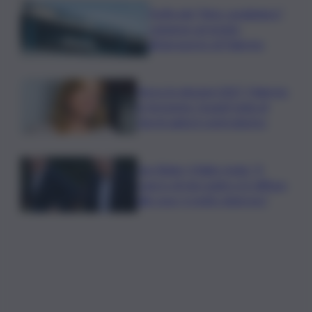
Truffa del “finto carabiniere”,
catanese arrestato
all’aeroporto di Palermo
Verso le elezioni 2027, Palermo
in fermento: l’avanti tutta di
Varchi agita il centrodestra
Joe Biden, il figlio rivela: “Il
cancro di mio padre si è diffuso
alle ossa, è molto doloroso”