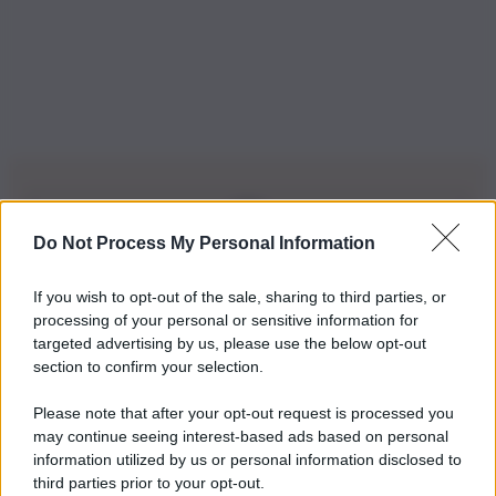
Do Not Process My Personal Information
Iscriviti alla nostra Newsletter
If you wish to opt-out of the sale, sharing to third parties, or
Iscriviti alla nostra newsletter per non perdere le ultime
processing of your personal or sensitive information for
novità
targeted advertising by us, please use the below opt-out
section to confirm your selection.
Iscriviti Ora
Please note that after your opt-out request is processed you
may continue seeing interest-based ads based on personal
information utilized by us or personal information disclosed to
third parties prior to your opt-out.