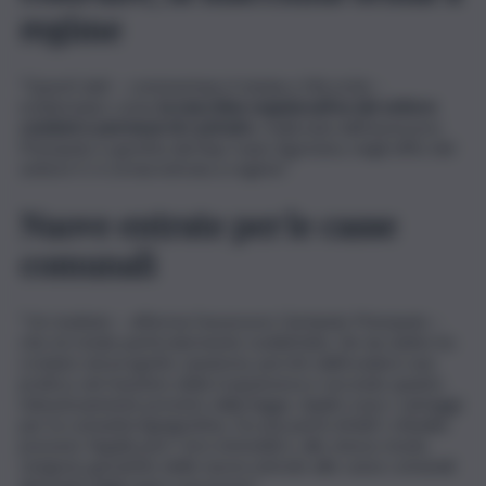
regime
“Questi dati – commentano il sindaco Miccichè –
evidenziano come
la macchina organizzativa del settore
condoni e permessi di costruire
, realizzata dall’assessore
Principato e gestita dal Rup Ivano Agostara, negli uffici del
settore V, è ormai entrata a regime”.
Nuove entrate per le casse
comunali
“Un risultato – afferma l’assessore Gerlando Principato –
che mi rende particolarmente soddisfatto. Sin da subito ho
creduto nel progetto sanatoria, perché dall’evadere una
pratica, nel massimo della trasparenza e secondo quanto
minuziosamente previsto dalla legge, duplici sono i vantaggi
per la comunità Agrigentina. Da una parte infatti i cittadini
possono ‘legalizzare’ i loro immobili e, allo stesso modo,
vengono garantite delle nuove entrate alle casse comunali
derivanti dagli oneri concessori”.