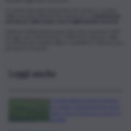
Le somme derivanti dai permessi di costruire e condoni
edilizi verranno utilizzati dal Comune per la
manutenzione
ed il decoro delle strade e per il miglioramento di servizi
.
Dall’avvio dell’amministrazione Miccichè, novembre 2020
ad oggi, sono stati incassati 1.708.913,37 mila euro dalla
riscossione dei condoni edilizi e 1.644.894,17 mila euro per i
permessi di costruire.
Leggi anche
Il Catania elimina ai rigori il Vicenza
e si regala i trentaduesimi di Coppa
Italia contro il Parma: la cronaca e il
tabellino