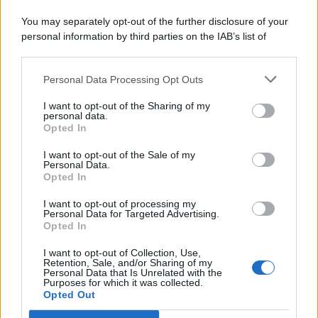
You may separately opt-out of the further disclosure of your
personal information by third parties on the IAB’s list of
© 2026 | Ediservice s.r.l. 95126 Catania – Via Principe
downstream participants.
Nicola, 22 – P.IVA: 01153210875 – Cciaa Catania n.
Personal Data Processing Opt Outs
This information may also be disclosed by us to third parties
01153210875 – Quotidiano di Sicilia usufruisce dei
on the IAB’s List of Downstream Participants that may further
contributi di cui al D.lgs n. 70/2017
I want to opt-out of the Sharing of my
disclose it to other third parties.
personal data.
Opted In
I want to opt-out of the Sale of my
Personal Data.
Chi Siamo
Opted In
Fondazione Etica e Valori Marilù Tregua
Fondatore Carlo Alberto Tregua
Lavora con noi
I want to opt-out of processing my
Personal Data for Targeted Advertising.
Gerenza
Opted In
I want to opt-out of Collection, Use,
Retention, Sale, and/or Sharing of my
Personal Data that Is Unrelated with the
Purposes for which it was collected.
Opted Out
Scarica l’app