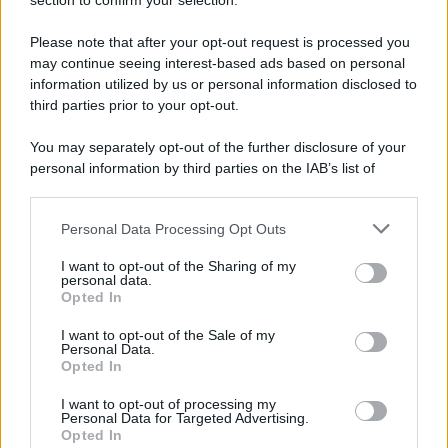
section to confirm your selection.
Iscriviti Ora
Please note that after your opt-out request is processed you
may continue seeing interest-based ads based on personal
information utilized by us or personal information disclosed to
third parties prior to your opt-out.
You may separately opt-out of the further disclosure of your
personal information by third parties on the IAB’s list of
© 2026 | Ediservice s.r.l. 95126 Catania – Via Principe
downstream participants.
Nicola, 22 – P.IVA: 01153210875 – Cciaa Catania n.
Personal Data Processing Opt Outs
This information may also be disclosed by us to third parties
01153210875 – Quotidiano di Sicilia usufruisce dei
on the IAB’s List of Downstream Participants that may further
contributi di cui al D.lgs n. 70/2017
I want to opt-out of the Sharing of my
disclose it to other third parties.
personal data.
Opted In
I want to opt-out of the Sale of my
Personal Data.
Chi Siamo
Opted In
Fondazione Etica e Valori Marilù Tregua
Fondatore Carlo Alberto Tregua
Lavora con noi
I want to opt-out of processing my
Personal Data for Targeted Advertising.
Gerenza
Opted In