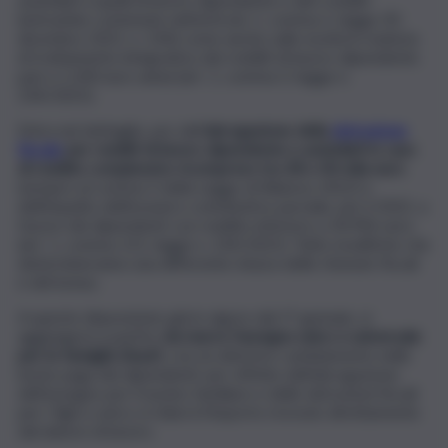
(entrambe contenute nell’articolo 1, comma 2, legge 30
dicembre 2021, n. 234) come anche sulle novità in materia
di trattamento integrativo dei redditi di lavoro dipendente
pari a 1.200 euro annui (art. 1, comma 3, legge n.
234/2021).
Entra nel dettaglio, poi, dell’
abrogazione della
detrazione
fiscale
per redditi di lavoro dipendente e assimilati in caso
di reddito complessivo ricompreso tra 28 e 40 mila euro
(sempre al comma 3 della Legge di Bilancio 2022) e
dell’impatto dell’esonero contributivo parziale, per il 2022, a
favore dei dipendenti con reddito inferiore a 34.996 euro
(art. 1, comma 121, legge n. 234/2021). Tutte modifiche che
determineranno una differente misura delle ritenute fiscali
e del bonus.
A queste disposizioni, già in vigore dal 1° gennaio, si
aggiungerà a partire
da marzo l’assegno unico e universale
per le famiglie (Auuf)
, con un ulteriore cambiamento nelle
buste paga dei dipendenti: per effetto dell’abrogazione
dell’assegno per il nucleo familiare e delle detrazioni fiscali
per i figli a carico si ridurrà l’importo ricevuto direttamente
dal datore di lavoro.