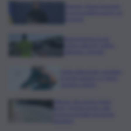
Zelensky: Stiamo lavorando
su nostra balistica anche con
Leonardo
Tamponamento tra più
vetture sulla A29, traffico
rallentato a Torretta
Codice della strada, si studiano
le novità: patente a 17 anni e
sorpasso a destra
Palermo, due morti in cinque
giorni: “Il tavolo tecnico sulla
sicurezza stradale non può più
aspettare”