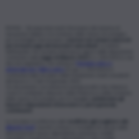
ROMA – Gli ampi interventi riformatori del sistema di
tassazione italiano e la revisione delle misure di sostegno
per la famiglia riserveranno s
orprese non sempre piacevoli
per le buste paga dei lavoratori subordinati
. La sintesi
dell’impatto che avranno l’entrata in vigore delle disposizioni
contenute nella
Legge di Bilancio 2022
(l. n. 234/2021) e nel
decreto legislativo che istituisce
l’assegno unico e
universale per i figli a carico
(D.Lgs. n. 230/2021) è
contenuta nella circolare della Fondazione studi consulenti
del lavoro n. 2 del 13 gennaio 2022.
Un documento con numerosi esempi pratici che chiarisce
come il combinato disposto della Manovra e della revisione
delle misure di sostegno per le famiglie
cambieranno gli
importi a disposizione di lavoratori e, più in generale,
contribuenti.
La circolare si sofferma sulle
modifiche agli scaglioni e alle
aliquote Irpef
, nonché a misure e modalità di calcolo delle
detrazioni per lavoro dipendente, pensione, redditi
assimilati a quelli di lavoro dipendente e altri redditi