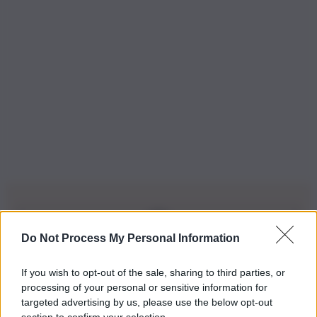
Do Not Process My Personal Information
Iscriviti alla nostra Newsletter
If you wish to opt-out of the sale, sharing to third parties, or
Iscriviti alla nostra newsletter per non perdere le ultime
processing of your personal or sensitive information for
novità
targeted advertising by us, please use the below opt-out