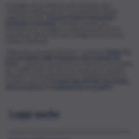
In parallelo sarà possibile ricevere l’assegno unico
corrisposto dall’Inps purché, in presenza dei requisiti
soggettivi previsti,
si sia provveduto in autonomia a
presentare la domanda
. Gli importi ricevuti, però,
potrebbero non somigliare a quelli del passato perché
parametrati sull’Isee del nucleo familiare invece che sul
reddito ai fini fiscali.
“Dalle prime proiezioni effettuate – commenta
Rosario De
Luca, presidente della Fondazione studi consulenti del
lavoro
– scaturisce chiaramente una situazione di premialità
per i redditi medio-alti. Non resta spazio per un grande
ottimismo circa la quantificazione complessiva di tutte le
modifiche apportate:
le buste paga del 2022 riserveranno
diverse sorprese e, in moltissimi casi, non positive
”.
Leggi anche