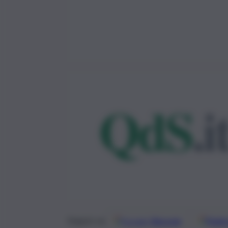
Google
Discover
Fonti 
Seguici su