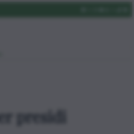
eo
er presidi