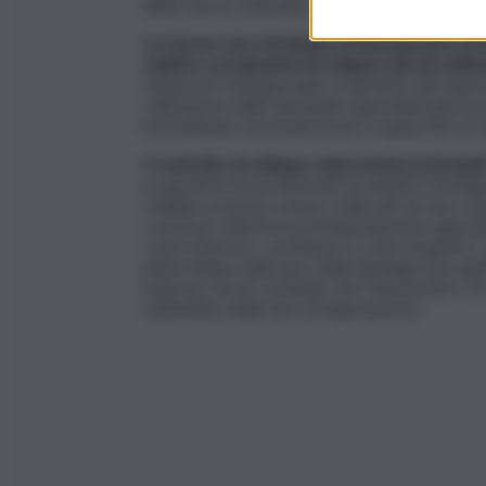
delle risorse stanziate, ma anche di eventuali
Le risorse sono destinate al finanziamento di
relative a programmi di sviluppo ubicati sull’in
situazione emergenziale, la direttiva del ministr
valutazione delle domande riguardanti gli inves
biomedicale, funzionali anche a supportare la
Il contratto di sviluppo rappresenta il princip
programmi di investimento produttivi strategic
sviluppo possono essere realizzati da una o pi
concesse sottoforma di finanziamento agevolato
conto interessi, contributo in conto impianti o 
determinata sulla base della tipologia di proget
impresa, fermo restando che l’ammontare e la 
nell’ambito della fase di negoziazione.