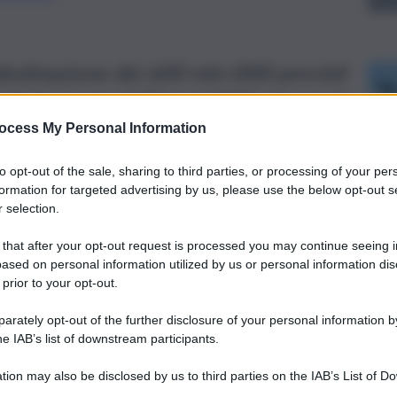
destinazione dei 600 mln (400 previsti
iati da Legge di Bilancio)300 mln per le
a direttiva del Ministero, 100 mln per
ocess My Personal Information
icina
to opt-out of the sale, sharing to third parties, or processing of your per
formation for targeted advertising by us, please use the below opt-out s
 selection.
 that after your opt-out request is processed you may continue seeing i
ased on personal information utilized by us or personal information dis
 prior to your opt-out.
rately opt-out of the further disclosure of your personal information by
he IAB’s list of downstream participants.
tion may also be disclosed by us to third parties on the IAB’s List of 
 that may further disclose it to other third parties.