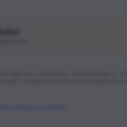
letter
le ultime novità
26 | Ediservice s.r.l. 95126 Catania – Via Principe Nicola, 22 – P
3210875 – Quotidiano di Sicilia usufruisce dei contributi di cui al
Alberto Tregua
Lavora con noi
Gerenza