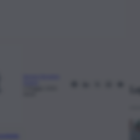
Serena Giovanna
Grasso
Le
5 Maggio 2020,
00:00
preferite