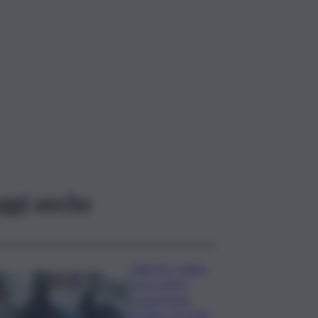
ggi anche
Palermo, rapina
in un centro
scommesse:
bottino da 5mila