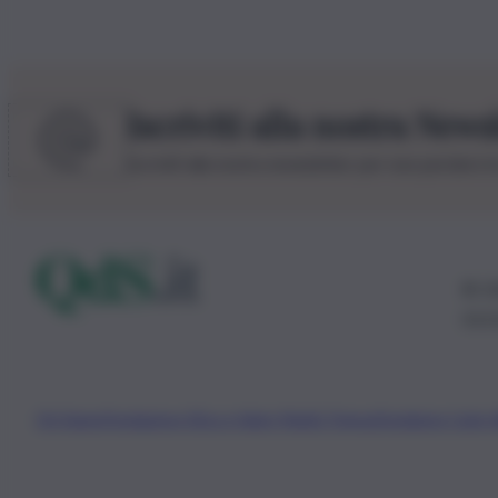
Iscriviti alla nostra News
Iscriviti alla nostra newsletter per non perdere 
© 20
0115
Chi Siamo
Fondazione Etica e Valori Marilù Tregua
Fondatore Carlo 