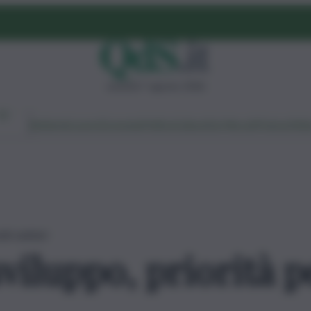
venerdì 7 agosto 2026
Ambiente
Lavoro
Economia
Politica
Cultura
Dai Mercati
Podcast
Vid
idi sanitari
sviluppo, priorità p