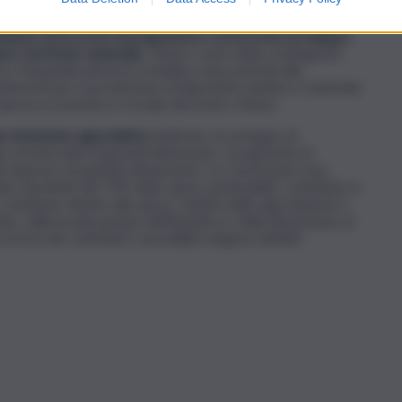
 nuove priorità di intervento che dovessero manifestarsi.
 istanze di Accordo di programma o di Accordo di sviluppo
tero territorio nazionale
. Tenuto conto della contingente
o Patuanelli autorizza Invitalia a dare priorità alla
timenti per la produzione di dispositivi sanitari e materiale
 ripresa economica e sociale del nostro Paese.
ale strumento agevolativo
dedicato al sostegno di
i ed innovativi di grandi dimensioni. I programmi di
ù imprese di qualsiasi dimensione. Le concessioni sono
 (nei limiti del 75% delle spese ammissibili), contributo in
contributo diretto alla spesa. L’entità delle agevolazioni è
to, dalla localizzazione dell’iniziativa e dalla dimensione di
forma dei contributi concedibili vengono definiti