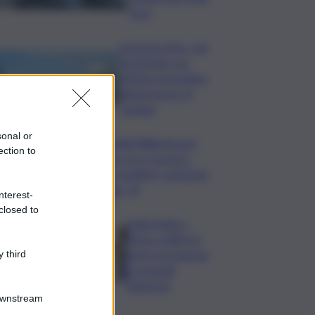
euro
Eruzione Etna, voli
ripristinati con
effetto immediato
all’aeroporto di
Catania
sonal or
Mondiali Wakeboard:
ection to
primo oro è azzurro,
Noa Gualtieri campione
Under 14
nterest-
closed to
Dalla Sicilia a
Roma, politici in
ferie tra urgenze
 third
e progetti
elettorali
Downstream