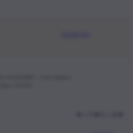
Iscriviti Ora
.IVA: 01153210875 – Cciaa Catania n.
 D.lgs n. 70/2017