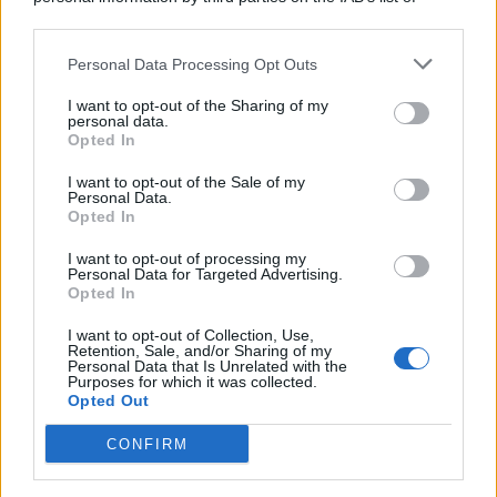
© 2026 | Ediservice s.r.l. 95126 Catania – Via Principe
downstream participants.
Nicola, 22 – P.IVA: 01153210875 – Cciaa Catania n.
Personal Data Processing Opt Outs
This information may also be disclosed by us to third parties
01153210875 – Quotidiano di Sicilia usufruisce dei
on the IAB’s List of Downstream Participants that may further
contributi di cui al D.lgs n. 70/2017
I want to opt-out of the Sharing of my
disclose it to other third parties.
personal data.
Opted In
I want to opt-out of the Sale of my
Personal Data.
Chi Siamo
Opted In
Fondazione Etica e Valori Marilù Tregua
Fondatore Carlo Alberto Tregua
Lavora con noi
I want to opt-out of processing my
Personal Data for Targeted Advertising.
Gerenza
Opted In
I want to opt-out of Collection, Use,
Retention, Sale, and/or Sharing of my
Personal Data that Is Unrelated with the
Purposes for which it was collected.
Opted Out
Scarica l’app
CONFIRM
Privacy Policy
Preferenze Privacy