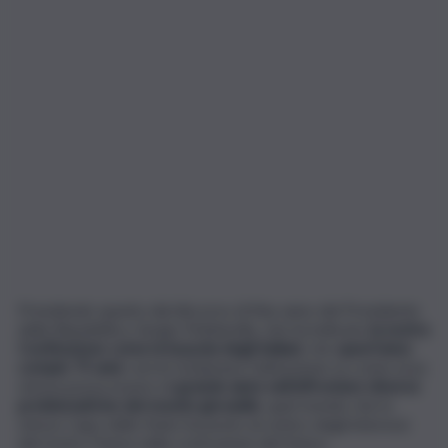
Prendendo spunto dal discorso di fine anno del Presidente
della Repubblica, Sergio Mattarella, che ha indicato
la nostra
Costituzione come la bussola degli italiani
, che
quest’anno
compie 75 anni
, vorrei richiamare l’attenzione su come essa
stessa possa essere di
grande aiuto nell’affrontare diverse
problematiche del mondo giovanile
, quel mondo che lo
stesso Capo dello Stato ha posto al centro degli interessi
del nostro Paese nella costruzione del futuro.