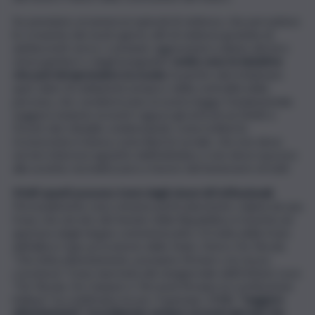
Se pensiamo ai numerosi episodi di violenza, che pervadono
le cronache dei nostri giorni, atti di violenza gratuita di
adolescenti verso i coetanei, aggressioni a danno dei loro
stessi genitori o degli insegnanti,
molte sono le iniziative
che può intraprendere la scuola
. A partire dal richiamare
quei valori di solidarietà umana e della centralità della
persona, che caratterizzano la nostra legge fondamentale.
Leggere insieme ai nostri ragazzi gli articoli sui Diritti e
Doveri dei cittadini, evidenziando come la libertà
riconosciuta è intesa come libertà sociale, che non deve
servire interessi egoistici dell’individuo e non deve nuocere
alla società, ma indirizzarsi a favore del benessere di tutti.
Molti spunti possono trarsi dagli stessi siti istituzionali
.
Personalmente sono rimasta particolarmente colpita da una
frase che nel sito del Senato della Repubblica è inserita ad
apertura degli slogan commemorativi. Si tratta della frase
dell’allora Capo provvisorio dello Stato, Enrico De Nicola:
“L’ho letta attentamente, possiamo firmare con sicura
coscienza”, frase riportata dal cinegiornale dell’Istituto Luce
“De Nicola, De Gasperi e Terracini firmano la Costituzione
italiana” (La settimana Incom, 9 gennaio 1948).
“Leggere
attentamente” ricordiamolo sempre ai nostri giovani che