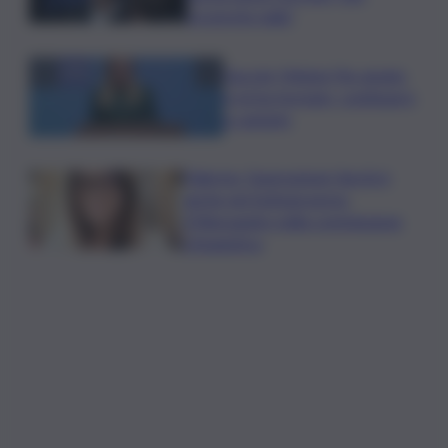
troverete nulla”
Guccini, Meloni: l’ho amato
e mi ha formato, continuerò
a cantarlo
Palermo, l’operazione Varchi è
anche nel Sottogoverno:
D’Alessandro nella commissione
Urbanistica