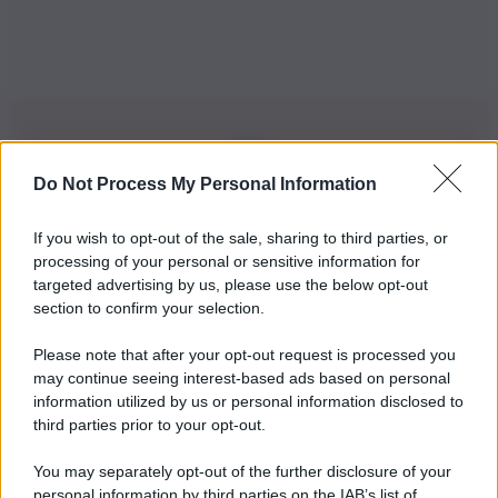
Do Not Process My Personal Information
Iscriviti alla nostra Newsletter
If you wish to opt-out of the sale, sharing to third parties, or
Iscriviti alla nostra newsletter per non perdere le ultime
processing of your personal or sensitive information for
novità
targeted advertising by us, please use the below opt-out
section to confirm your selection.
Iscriviti Ora
Please note that after your opt-out request is processed you
may continue seeing interest-based ads based on personal
information utilized by us or personal information disclosed to
third parties prior to your opt-out.
You may separately opt-out of the further disclosure of your
personal information by third parties on the IAB’s list of