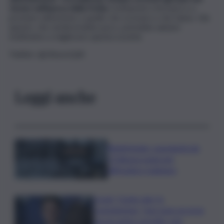
vivono nell’epoca della fretta.
Invitiamoli a fermarsi e a
prestare attenzione a quello che scrivono e che fanno. Già
questo, che sembrerebbe poco, potrebbe aiutare
moltissimo a migliorare questa società.
Twitter: @LRussoQdS
Leggi anche
Bitdefender: popolarità de
L’Odissea usata per
diffondere malware
Covid, ‘Conte-day’ in
commissione: “non sono un eroe
ma un uomo corretto, non