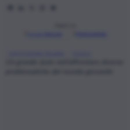
Seguici su
Google
Discover
Fonti preferite
, 
COSTITUZIONE ITALIANA
SCUOLA
Un grande aiuto nell’affrontare diverse
problematiche del mondo giovanile