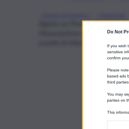
, 
CRIMINI INFORMATICI
CYBERCRIME
Siglato un Protocollo d’intesa 
l’Associazione si impegnano a
Do Not Pr
scambi di informazioni utili a 
If you wish 
sensitive in
confirm your
Please note
based ads b
third parties
You may sepa
parties on t
This informa
Participants