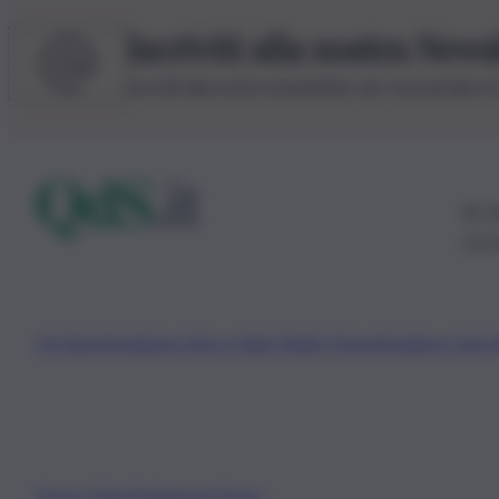
Iscriviti alla nostra News
Iscriviti alla nostra newsletter per non perdere 
© 20
0115
Chi Siamo
Fondazione Etica e Valori Marilù Tregua
Fondatore Carlo 
Privacy Policy
Preferenze Privacy