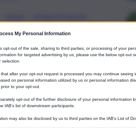
, 
, 
RAGUSA
SICINDUSTRIA RAGUSA
con il quale le Forze dell’ordine e
d attuare procedure d’intervento e
ocess My Personal Information
contrastare le frodi informatiche
to opt-out of the sale, sharing to third parties, or processing of your per
formation for targeted advertising by us, please use the below opt-out s
 selection.
 that after your opt-out request is processed you may continue seeing i
ased on personal information utilized by us or personal information dis
 prior to your opt-out.
rately opt-out of the further disclosure of your personal information by
he IAB’s list of downstream participants.
tion may also be disclosed by us to third parties on the IAB’s List of 
 that may further disclose it to other third parties.