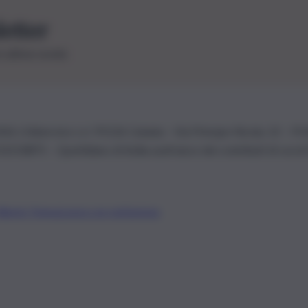
letter
le ultime novità
26 | Ediservice s.r.l. 95126 Catania – Via Principe Nicola, 22 – P
3210875 – Quotidiano di Sicilia usufruisce dei contributi di cui al
Alberto Tregua
Lavora con noi
Gerenza