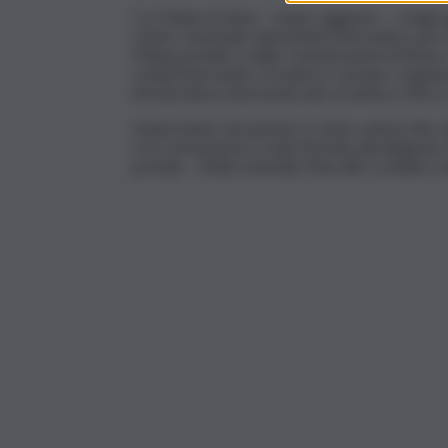
“La Polizia di Stato – hanno aggiunto – svolge gi
Centro nazionale anticrimine informatico per la
Polizia postale e delle Comunicazioni di Roma,
crimini informatici, di matrice comune, organiz
infrastrutture informatizzate di natura critica 
L’importante documento è stato sottoscritto a
e la convenzione è stata firmata dal dirigente
postale – Sicilia orientale Marcello La Bella e 