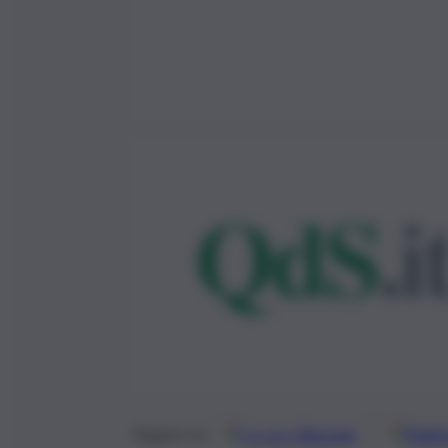
Google
Discover
Fonti 
Seguici su