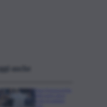
ggi anche
Papa: Presenza di Dio
nelle nostre vite in
grado di cambiare
tutto