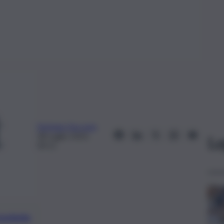
Stefania Zaccaria
28 Luglio 2023,
Le
09:11
preferite