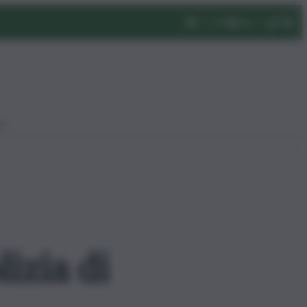
eo
izia di