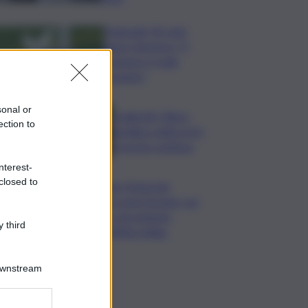
Nagasaki, 81 anni
dopo l’atomica: “Il
nucleare è male
assoluto”
sonal or
Coldiretti: Filiera
ection to
bufalina solida ed in
crescita continua
nterest-
closed to
Nals Margreid
racconta l’estate con
tre vini simbolo
 third
dell’Alto Adige
Downstream