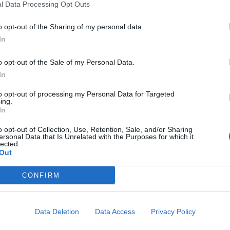
l Data Processing Opt Outs
o opt-out of the Sharing of my personal data.
formatici.
In
lato qualche giorno fa tra Polizia di Stato e l’Associazione
o opt-out of the Sale of my Personal Data.
In
 che hanno per oggetto, nella loro complessità, i sistemi
e di Ragusa e delle Imprese ad essa associate.
to opt-out of processing my Personal Data for Targeted
ing.
ssociazione si impegnano ad adottare procedure di
In
contrastare più efficacemente i crimini informatici, frodi
atici o telematici, spionaggio o violazione dell’identità
o opt-out of Collection, Use, Retention, Sale, and/or Sharing
 di pubblica utilità, indebita sottrazione di informazioni o di
ersonal Data that Is Unrelated with the Purposes for which it
lected.
Out
’appuntamento – rappresentano, subito dopo gli eventi di
el pianeta in termini di impatto. Il mondo delle Imprese si
CONFIRM
 il corretto sviluppo economico e sociale del Paese in cui
guate per i propri sistemi informativi per prevenire i reati
convenzione firmata oggi si ispira al principio di sicurezza
ica ed efficiente le risorse del Sistema Paese a vantaggio
Data Deletion
Data Access
Privacy Policy