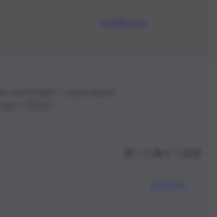
Iscriviti Ora
.IVA: 01153210875 – Cciaa Catania n.
 D.lgs n. 70/2017
Scarica l’app