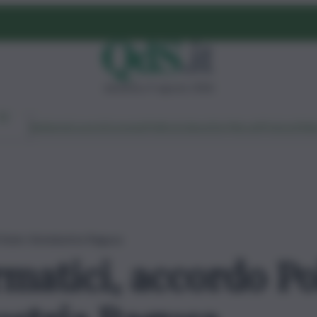
domenica 9 agosto 2026
Ambiente
Lavoro
Economia
Politica
Cultura
Dai Mercati
Podcast
Vid
i Stato-Sicindustria Ragusa
matici, accordo Pol