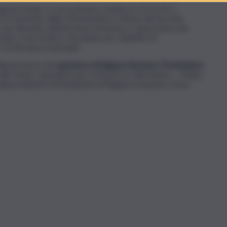
à da tempo, in via esclusiva, tramite il C.N.A.I.P.I.C.,
 Protezione delle Infrastrutture critiche del Servizio
 una rilevante attività di prevenzione e repressione dei
zata o terroristica, che hanno per obiettivo le
e di rilevanza nazionale”.
lla presenza del
questore di Ragusa Vincenzo Trombadore
 del Centro operativo per la Sicurezza cibernetica – Polizia
dal presidente di Sicindustria di Ragusa Leonardo Licitra.