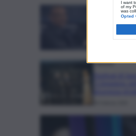
I want t
of my P
was col
Sanre
Opted 
Sanrem
le esi
28 Febbr
Sanremo
Festival di S
“L’impegno nel
sicurezza stra
28 Febbraio 2026