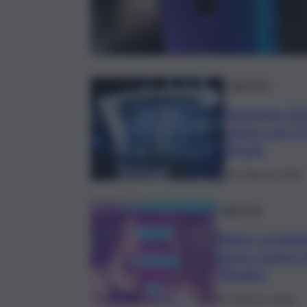
Sanremo
Sanremo 2026
parte con F
Brock
28 Febbraio 2026
Sanremo
Bacio Levant
deve creare d
filmato”
28 Febbraio 2026