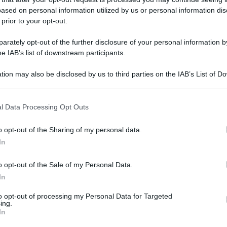
è il successore di Carlo Conti
ased on personal information utilized by us or personal information dis
 prior to your opt-out.
2026
rately opt-out of the further disclosure of your personal information by
he IAB’s list of downstream participants.
cavallo e la performance da standing
tion may also be disclosed by us to third parties on the IAB’s List of 
 that may further disclose it to other third parties.
ea Bocelli “principe” della finale di
26
l Data Processing Opt Outs
o opt-out of the Sharing of my personal data.
In
Sanremo
o opt-out of the Sale of my Personal Data.
FantaSanremo: i
In
bonus e i malus della
serata finale
to opt-out of processing my Personal Data for Targeted
ing.
In
28 Febbraio 2026