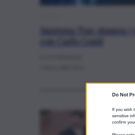
Sanremo
Sanremo Top: stasera 7 
con Carlo Conti
Ecco le anticipazioni
7 Marzo 2026, 09:15
Do Not Pr
If you wish 
sensitive in
Sanremo
confirm your
Sanremo,
Please note