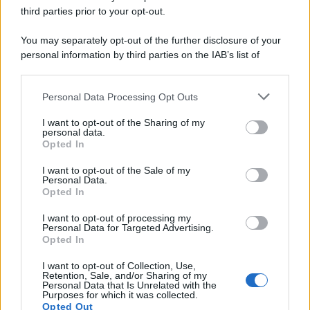
third parties prior to your opt-out.
You may separately opt-out of the further disclosure of your
personal information by third parties on the IAB’s list of
© 2026 | Ediservice s.r.l. 95126 Catania – Via Principe
downstream participants.
Nicola, 22 – P.IVA: 01153210875 – Cciaa Catania n.
Personal Data Processing Opt Outs
This information may also be disclosed by us to third parties
01153210875 – Quotidiano di Sicilia usufruisce dei
on the IAB’s List of Downstream Participants that may further
contributi di cui al D.lgs n. 70/2017
I want to opt-out of the Sharing of my
disclose it to other third parties.
personal data.
Opted In
I want to opt-out of the Sale of my
Personal Data.
Chi Siamo
Opted In
Fondazione Etica e Valori Marilù Tregua
Fondatore Carlo Alberto Tregua
Lavora con noi
I want to opt-out of processing my
Personal Data for Targeted Advertising.
Gerenza
Opted In
I want to opt-out of Collection, Use,
Retention, Sale, and/or Sharing of my
Personal Data that Is Unrelated with the
Purposes for which it was collected.
Opted Out