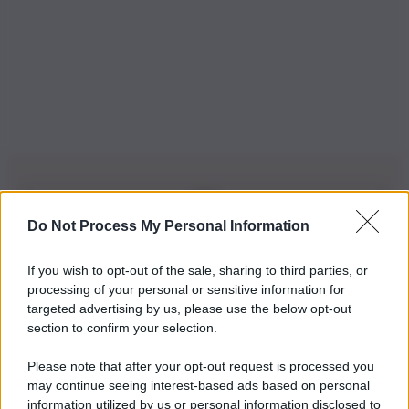
Do Not Process My Personal Information
Iscriviti alla nostra Newsletter
If you wish to opt-out of the sale, sharing to third parties, or
Iscriviti alla nostra newsletter per non perdere le ultime
processing of your personal or sensitive information for
novità
targeted advertising by us, please use the below opt-out
section to confirm your selection.
Iscriviti Ora
Please note that after your opt-out request is processed you
may continue seeing interest-based ads based on personal
information utilized by us or personal information disclosed to