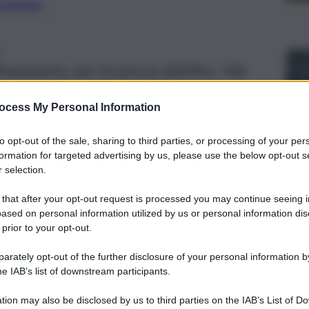
preferite
inanziaria, poi la prova dell’Ars. Ma
ocess My Personal Information
to opt-out of the sale, sharing to third parties, or processing of your per
formation for targeted advertising by us, please use the below opt-out s
 selection.
 that after your opt-out request is processed you may continue seeing i
ased on personal information utilized by us or personal information dis
 prior to your opt-out.
rately opt-out of the further disclosure of your personal information by
he IAB’s list of downstream participants.
tion may also be disclosed by us to third parties on the IAB’s List of 