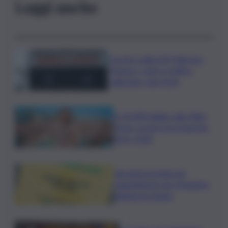
Leggi anche
Scontro sulla A29 Palermo-
Mazara, code e traffico
rallentato: due feriti
In 25.000 ballano alla Olbia
Arena, al via il Jova Summer
Party 2026
Librandi premiata da
Legambiente per l’impegno
nell’agroecologia