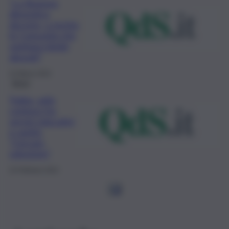
“La Regione
dimentica
decreto, a rischio
le Comunità che
ospitano bimbi
abusati”
22 Marzo 2022
Brevi
Trabia, asilo
conteso fra
servizi educativi
e sanità,
“Cercare
soluzione”
22 Febbraio 2022
1
2