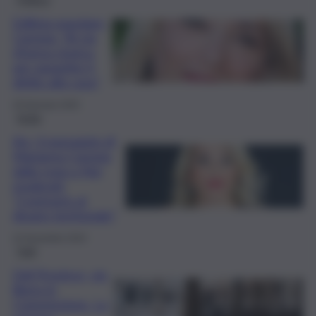
Edilizia popolare,
Caronia: “Al via
riforma storica
per garantire il
diritto alla casa”
29 Gennaio 2025
Sicilia
Ars, il passaggio di
Marianna Caronia
dalla Lega a Noi
moderati:
“Contrasto al
divario territoriale”
22 Novembre 2024
Fatti
Ddl Province, via
libera in
Commissione. La