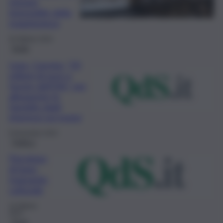
mission
impossible della
maggioranza
30 Ottobre 2024
Sicilia
Lega, Caronia: “50
milioni di euro a
favore dell’Irfis” per
alleggerire le
famiglie dagli
interessi sui mutui
8 Novembre 2023
Politica
Psicologo
di base,
traguardo
culturale
19 Ottobre
2023
Pezzi