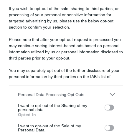
Iscriviti alla nostra Newsletter
If you wish to opt-out of the sale, sharing to third parties, or
Iscriviti alla nostra newsletter per non perdere le ultime
processing of your personal or sensitive information for
novità
targeted advertising by us, please use the below opt-out
section to confirm your selection.
Iscriviti Ora
Please note that after your opt-out request is processed you
may continue seeing interest-based ads based on personal
information utilized by us or personal information disclosed to
third parties prior to your opt-out.
You may separately opt-out of the further disclosure of your
personal information by third parties on the IAB’s list of
© 2026 | Ediservice s.r.l. 95126 Catania – Via Principe
downstream participants.
Nicola, 22 – P.IVA: 01153210875 – Cciaa Catania n.
Personal Data Processing Opt Outs
This information may also be disclosed by us to third parties
01153210875 – Quotidiano di Sicilia usufruisce dei
on the IAB’s List of Downstream Participants that may further
contributi di cui al D.lgs n. 70/2017
I want to opt-out of the Sharing of my
disclose it to other third parties.
personal data.
Opted In
I want to opt-out of the Sale of my
Personal Data.
Chi Siamo